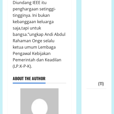
Sutan
Diundang IEEE itu
Nasomal
penghargaan setinggi-
Sambut
tingginya. Ini bukan
Baik Dewan
kebanggaan keluarga
Pers Mulai
saja,tapi untuk
Bela
bangsa.”ungkap Andi Abdul
Wartawan
Rahaman Onge selalu
Harap
ketua umum Lembaga
Kasus
Pengawal Kebijakan
Wartawan
Pemerintah dan Keadilan
Bekasi
(LP.K-P-K).
DiLirik
Dewan
ABOUT THE AUTHOR
Pers!!!
(11)
Skandal
Dana Hibah
Jatim
Meledak: 21