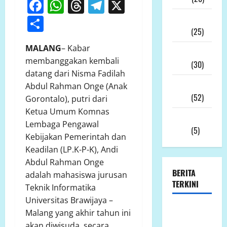
Facebook
WhatsApp
Threads
Telegram
X
Share
Desember
2025
(25)
MALANG
– Kabar
November
membanggakan kembali
2025
(30)
datang dari Nisma Fadilah
Oktober
Abdul Rahman Onge (Anak
2025
(52)
Gorontalo), putri dari
Ketua Umum Komnas
September
Lembaga Pengawal
2025
(5)
Kebijakan Pemerintah dan
Keadilan (LP.K-P-K), Andi
Abdul Rahman Onge
BERITA
adalah mahasiswa jurusan
TERKINI
Teknik Informatika
Universitas Brawijaya –
Ketua LP.K-
Malang yang akhir tahun ini
P-K akan
akan diwisuda, secara