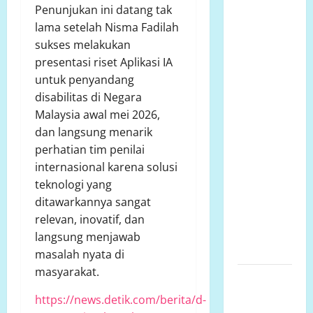
Ketua
Penunjukan ini datang tak
Komcab
lama setelah Nisma Fadilah
LP.K-P-K
sukses melakukan
Kota
presentasi riset Aplikasi IA
semarang
untuk penyandang
mengkritisi
disabilitas di Negara
proyek
Malaysia awal mei 2026,
siluman,
dan langsung menarik
tanpa papan
perhatian tim penilai
informasi
internasional karena solusi
Publik,
teknologi yang
diduga
ditawarkannya sangat
menggunakan
relevan, inovatif, dan
APBD Kota
langsung menjawab
Semarang
masalah nyata di
masyarakat.
Perjuangan
Warga
https://news.detik.com/berita/d-