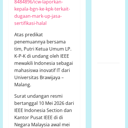
Lariang
8484896/icw-laporkan-
Berlangsung
kepala-bgn-ke-kpk-terkait-
Puluhan
dugaan-mark-up-jasa-
Tahun,
sertifikasi-halal
Aliansi
Atas predikat
Minta
penemuannya bersama
Penyelesaian
tim, Putri Ketua Umum LP.
Konflik
K-P-K di undang oleh IEEE
Lahan
mewakili Indonesia sebagai
SENGKETA
mahasiswa inovatif IT dari
LAHAN
Universitas Brawijaya –
DUSUN
Malang.
DUSUN
Surat undangan resmi
MARISA
bertanggal 10 Mei 2026 dari
DESA
IEEE Indonesia Section dan
LARIANG
Kantor Pusat IEEE di di
KECAMATAN
Negara Malaysia awal mei
TIKKE RAYA