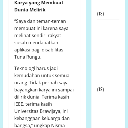
Karya yang Membuat
Permohonan
Dunia Melirik
(13)
“Saya dan teman-teman
Kapolda
membuat ini karena saya
Bengkulu
melihat sendiri rakyat
Didesak
susah mendapatkan
Evaluasi
aplikasi bagi disabilitas
Kinerja
Tuna Rungu,
Kapolres
Mukomuko
Teknologi harus jadi
Terkait SP3
kemudahan untuk semua
Kontroversial
orang. Tidak pernah saya
(12)
bayangkan karya ini sampai
dilirik dunia. Terima kasih
Prof DR KH
IEEE, terima kasih
Sutan
Universitas Brawijaya, ini
Nasomal
kebanggaan keluarga dan
dan Media
bangsa,” ungkap Nisma