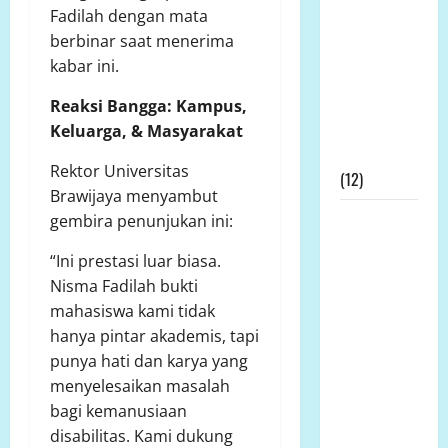
Nasional
Fadilah dengan mata
Mengucapkan
berbinar saat menerima
Terimakasih
kabar ini.
Kepada
Dewan Pers
Reaksi Bangga: Kampus,
Atas
Keluarga, & Masyarakat
Gebrakannya
Rektor Universitas
(12)
Brawijaya menyambut
Prof Dr
gembira penunjukan ini:
Sutan
“Ini prestasi luar biasa.
Nasomal
Nisma Fadilah bukti
Minta
mahasiswa kami tidak
Presiden
hanya pintar akademis, tapi
Hadir
punya hati dan karya yang
Ditengah
menyelesaikan masalah
Kesengsaraan
bagi kemanusiaan
Rakyat
disabilitas. Kami dukung
Memulihkan