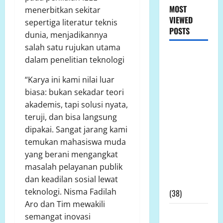
MOST
menerbitkan sekitar
VIEWED
sepertiga literatur teknis
POSTS
dunia, menjadikannya
salah satu rujukan utama
LP.K-P-K
dalam penelitian teknologi
Ikuti RDPU
“Karya ini kami nilai luar
DPRD Tanah
biasa: bukan sekadar teori
Laut, Soroti
akademis, tapi solusi nyata,
Ketidak
teruji, dan bisa langsung
transparanan
dipakai. Sangat jarang kami
PT Arutmin
temukan mahasiswa muda
dalam
yang berani mengangkat
Sengketa
masalah pelayanan publik
Lahan
dan keadilan sosial lewat
Tambang
teknologi. Nisma Fadilah
(38)
Aro dan Tim mewakili
LP.K-P-K
semangat inovasi