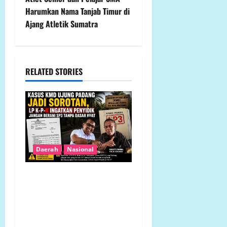
Harumkan Nama Tanjab Timur di
a
Ajang Atletik Sumatra
v
i
RELATED STORIES
g
a
t
i
Daerah
Nasional
o
Kasus KMD Ujung Padang
n
Jadi Sorotan, LP K-P-K
Ingatkan Penyidik Jangan
Berani SP3 Tanpa Dasar
Kuat