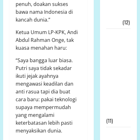
penuh, doakan sukses
Ekonomi
bawa nama Indonesia di
Kerakyatan
kancah dunia.”
Nyata!!!
(12)
Ketua Umum LP-KPK, Andi
Wakil
Abdul Rahman Onge, tak
Bupati
kuasa menahan haru:
Tanjab
Timur,
“Saya bangga luar biasa.
Muslimin
Putri saya tidak sekadar
Tanja, Jadi
ikuti jejak ayahnya
Irup
mengawasi keadilan dan
Peringatan
anti rasua tapi dia buat
Hari
cara baru: pakai teknologi
Kesaktian
supaya mempermudah
Pancasila
yang mengalami
(11)
keterbatasan lebih pasti
menyaksikan dunia.
Prof Dr