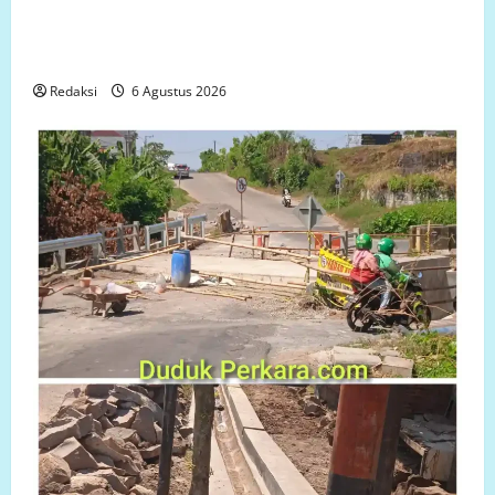
adanya faktor pembiaran Talud Perumahan Griya
Manggar Asri Trisobo, Rembes/Bocor dan belum
tersedianya Fasum dan Fasos
Redaksi
6 Agustus 2026