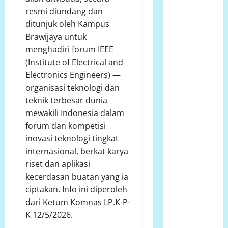
bersurat ke
resmi diundang dan
Developer
ditunjuk oleh Kampus
dugaan
Brawijaya untuk
adanya
menghadiri forum IEEE
faktor
(Institute of Electrical and
pembiaran
Electronics Engineers) —
Talud
organisasi teknologi dan
Perumahan
teknik terbesar dunia
Griya
mewakili Indonesia dalam
Manggar
forum dan kompetisi
Asri
inovasi teknologi tingkat
Trisobo,
internasional, berkat karya
Rembes/Bocor
riset dan aplikasi
dan belum
kecerdasan buatan yang ia
tersedianya
ciptakan. Info ini diperoleh
Fasum dan
dari Ketum Komnas LP.K-P-
Fasos
K 12/5/2026.