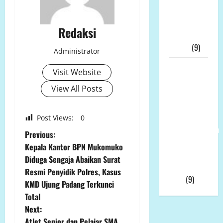
Tersangka,
KPK Buru
Redaksi
“Otak”
Utama
(9)
Administrator
Ketua
Visit Website
Umum LP-
View All Posts
K.P.K Pusat
Andi Aro
Puas Atas
Post Views:
0
Pemberhentian
P
Previous:
Wahyudin
Kepala Kantor BPN Mukomuko
o
Muridu Usai
Diduga Sengaja Abaikan Surat
Videonya
Resmi Penyidik Polres, Kasus
s
Viral
(9)
KMD Ujung Padang Terkunci
t
Total
Next:
n
Atlet Senior dan Pelajar SMA