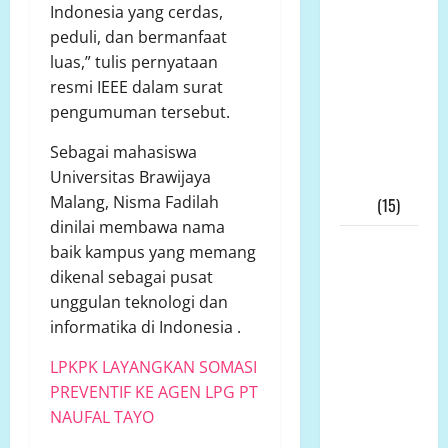
Pimpinan
Indonesia yang cerdas,
Andi
peduli, dan bermanfaat
Aro/Freddy
luas,” tulis pernyataan
RJ.Tulangow
resmi IEEE dalam surat
Akan
pengumuman tersebut.
Menggelar
Sebagai mahasiswa
RAKERNAS
Universitas Brawijaya
III Tahun
Malang, Nisma Fadilah
2025
(15)
dinilai membawa nama
Alih Fungsi
baik kampus yang memang
Lahan
dikenal sebagai pusat
Pertanian
unggulan teknologi dan
di Bone
informatika di Indonesia .
Bolango
LPKPK LAYANGKAN SOMASI
Dipertanyakan,
PREVENTIF KE AGEN LPG PT
Dinas
NAUFAL TAYO
Pertanian:
Tak Ada