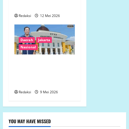
Timur di Ajang Atletik
Sumatra
Redaksi
12 Mei 2026
Daerah
Jakarta
Nasional
Masuk Agenda RDP: Ketum
LP. K-P-K Sorot Sikap
Represif Aparat di Konflik
Tanah Sulbar –
Redaksi
9 Mei 2026
YOU MAY HAVE MISSED