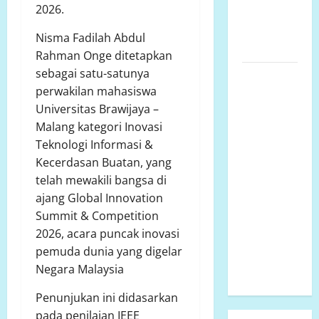
2026.
KABUPATEN
MAMUJU
Nisma Fadilah Abdul
UTARA
Rahman Onge ditetapkan
sebagai satu-satunya
Pembangunan
perwakilan mahasiswa
SMP Negeri
Universitas Brawijaya –
2
Malang kategori Inovasi
Rantebulahan
Teknologi Informasi &
Timur Tahun
Kecerdasan Buatan, yang
Anggaran
telah mewakili bangsa di
2024 Belum
ajang Global Innovation
Rampung,
Summit & Competition
Aktivitas
2026, acara puncak inovasi
Belajar
pemuda dunia yang digelar
Mengajar
Negara Malaysia
Terdampak
Penunjukan ini didasarkan
pada penilaian IEEE