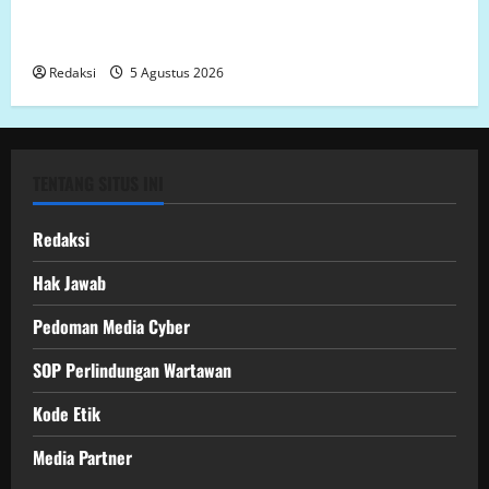
proyek siluman, tanpa papan informasi Publik,
diduga menggunakan APBD Kota Semarang
Redaksi
5 Agustus 2026
TENTANG SITUS INI
Redaksi
Hak Jawab
Pedoman Media Cyber
SOP Perlindungan Wartawan
Kode Etik
Media Partner