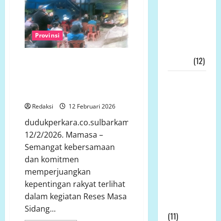
HUKUM!
Rakyat
Mafia
Solar
Memulihkan
Subsidi
Diduga
Ekonomi
Provinsi
Dilindungi
—
Kerakyatan
Aparat
Bergerak Bersama Rakyat, Daud
Nyata!!!
(12)
Wajib
Bergerak,
Tandi Arruan, S.E. Perjuangkan
Bukan
Wakil
Beasiswa, Alat Tani dan Jalan
Diam!”
Bupati
Beton
Tanjab
Redaksi
12 Februari 2026
Timur,
dudukperkara.co.sulbarkamis
Muslimin
12/2/2026. Mamasa –
Tanja, Jadi
Semangat kebersamaan
Irup
dan komitmen
Peringatan
memperjuangkan
Hari
kepentingan rakyat terlihat
Kesaktian
dalam kegiatan Reses Masa
Pancasila
Sidang...
(11)