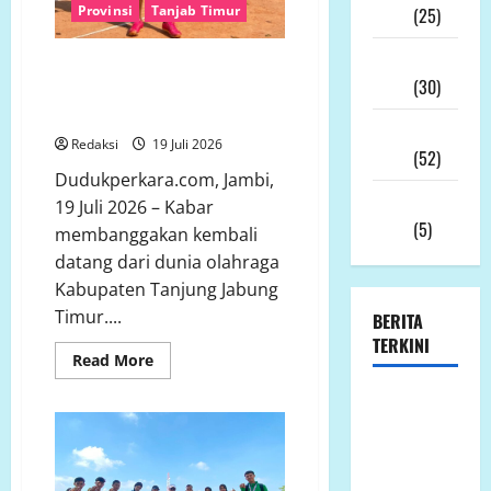
Provinsi
Tanjab Timur
2025
(25)
November
“Hattrick Emas! Guru PJOK Asal
2025
(30)
Tanjab Timur Dominasi
Kejurprov Atletik Jambi 2026”
Oktober
Redaksi
19 Juli 2026
2025
(52)
Dudukperkara.com, Jambi,
September
19 Juli 2026 – Kabar
2025
(5)
membanggakan kembali
datang dari dunia olahraga
Kabupaten Tanjung Jabung
Timur....
BERITA
TERKINI
Read
Read More
more
about
Jumat 7
“Hattrick
Emas!
Agustus
Guru
PJOK
2026
Asal
Bantuan
Tanjab