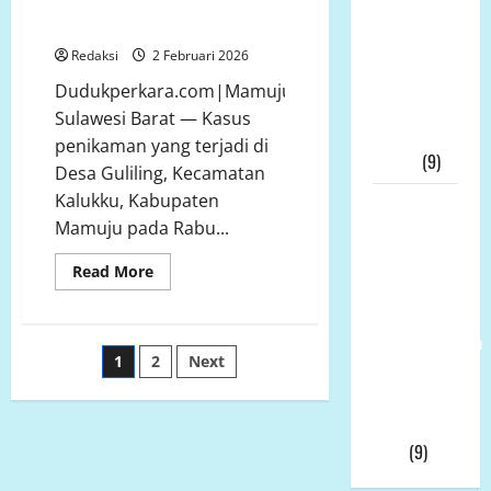
Penikaman yang Diduga Dipicu
Jatim
Pengeroyokan
Meledak: 21
Redaksi
2 Februari 2026
Tersangka,
Dudukperkara.com|Mamuju,
KPK Buru
Sulawesi Barat — Kasus
“Otak”
penikaman yang terjadi di
Utama
(9)
Desa Guliling, Kecamatan
Kalukku, Kabupaten
Ketua
Mamuju pada Rabu...
Umum LP-
K.P.K Pusat
Read
Read More
Andi Aro
more
about
Puas Atas
Bayang
Kekerasan
Pemberhentian
Massa
Paginasi
1
2
Next
di
Wahyudin
Guliling:
Investigasi
Muridu Usai
pos
Kasus
Videonya
Penikaman
yang
Viral
(9)
Diduga
Dipicu
Pengeroyokan