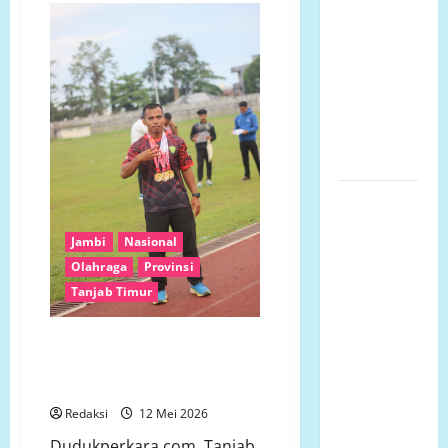
Datangi TKP
PASI
Tanjung
Penemuan
Jabung
Timur
Pria
Buktikan
Kualitas
Meninggal
dengan
Dunia di
26
Medali
Hotel
di
Kejurprov
Singapore
Atletik
Ketua LP.K-
P-K akan
Jambi
Nasional
bersurat ke
Olahraga
Provinsi
Developer
Tanjab Timur
dugaan
adanya
Atlet Senior dan Pelajar SMA
faktor
Harumkan Nama Tanjab Timur di
pembiaran
Ajang Atletik Sumatra
Talud
Redaksi
12 Mei 2026
Perumahan
Dudukperkara.com, Tanjab