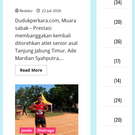
2026
(34)
Emas Sekaligus
Redaksi
22 Juli 2026
Juni
Dudukperkara.com, Muara
2026
(30)
sabak – Prestasi
Mei
membanggakan kembali
2026
(36)
ditorehkan atlet senior asal
Tanjung Jabung Timur, Ade
April
Mardian Syahputra,...
2026
(17)
Read
Read More
Maret
more
about
2026
(14)
Atlet
Senior
Masih
Februari
Bertaji!
Ade
2026
(24)
Mardian
Syahputra
Januari
Rebut
Tiga
2026
(20)
Emas
Sekaligus
Jambi
Olahraga
Desember