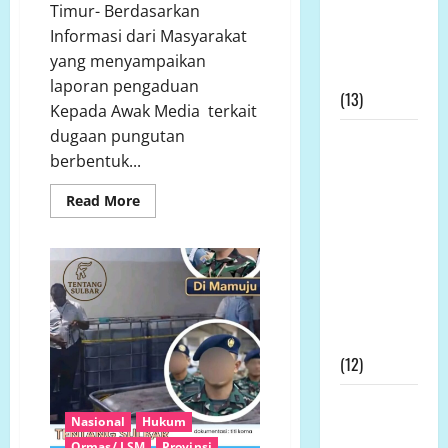
Timur- Berdasarkan
Pertanian:
Informasi dari Masyarakat
Tak Ada
yang menyampaikan
Permohonan
laporan pengaduan
(13)
Kepada Awak Media terkait
dugaan pungutan
Kapolda
berbentuk...
Bengkulu
Didesak
Read
Read More
Evaluasi
more
about
Kinerja
Diduga
Tak
Kapolres
Transparan,
Pungutan
Mukomuko
SMA
Negeri
Terkait SP3
2
Kontroversial
Tanjung
Jabung
(12)
Timur
Tuai
Sorotan
Prof DR KH
Publik
Nasional
Hukum
Sutan
Ormas/ LSM
Provinsi