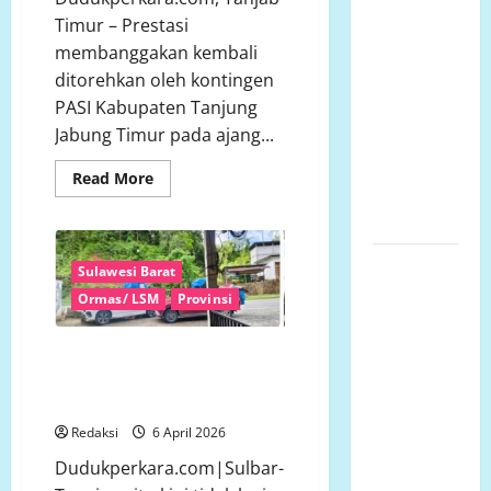
Griya
Timur – Prestasi
Manggar
membanggakan kembali
Asri
ditorehkan oleh kontingen
Trisobo,
PASI Kabupaten Tanjung
Rembes/Bocor
Jabung Timur pada ajang...
dan belum
tersedianya
Read
Read More
Fasum dan
more
about
Fasos
Atlet
Senior
dan
Ketua
Pelajar
Sulawesi Barat
SMA
Komcab
Ormas/ LSM
Provinsi
Harumkan
Nama
LP.K-P-K
Tanjab
Kota
Timur
Tangisan Rakyat BOKA
di
semarang
Menggema—Jalan Hancur, Janji
Ajang
Atletik
mengkritisi
Dikhianati, Pemimpin Bungkam!
Sumatra
proyek
Redaksi
6 April 2026
siluman,
Dudukperkara.com|Sulbar-
tanpa papan