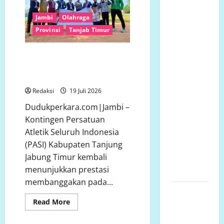
Timur
Sosial Para
Dominasi
Kejurprov
Jambi
Olahraga
Dermawan
Atletik
Provinsi
Tanjab Timur
Jambi
Untuk Turut
2026”
Membantu
Hebat! PASI Tanjung Jabung
Keluarga
Timur Buktikan Kualitas dengan
Ibu Sani
26 Medali di Kejurprov Atletik
Binti
Redaksi
19 Juli 2026
Lempongnge
Dudukperkara.com|Jambi –
di Desa
Kontingen Persatuan
Beru-Beru,
Atletik Seluruh Indonesia
Kecamatan
(PASI) Kabupaten Tanjung
Kalukku,
Jabung Timur kembali
Kabupaten
menunjukkan prestasi
Mamuju,.
membanggakan pada...
Polsek
Read
Read More
Semarang
more
about
Tengah
Hebat!