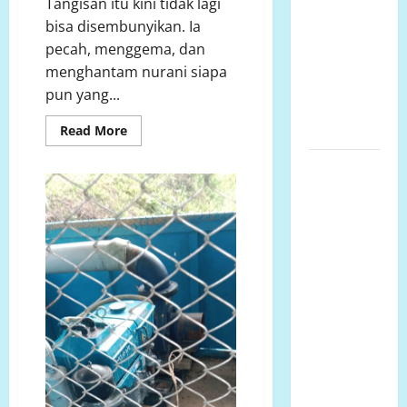
Tangisan itu kini tidak lagi
informasi
bisa disembunyikan. Ia
Publik,
pecah, menggema, dan
diduga
menghantam nurani siapa
menggunakan
pun yang...
APBD Kota
Semarang
Read
Read More
more
about
Perjuangan
Tangisan
Rakyat
Warga
BOKA
Menggema
Lariang
—
Jalan
Berlangsung
Hancur,
Puluhan
Janji
Dikhianati,
Tahun,
Pemimpin
Bungkam!
Aliansi
Minta
Penyelesaian
Konflik
Lahan