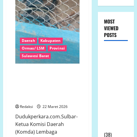
MOST
VIEWED
POSTS
Daerah
Kabupaten
Ormas/ LSM
Provinsi
LP.K-P-K
Sulawesi Barat
Ikuti RDPU
DPRD Tanah
LP K-P-K Sulbar Bongkar
Laut, Soroti
Dugaan Penyimpangan Dana
Ketidak
Desa Kondobulo, Seret Nama
transparanan
Kades – Terancam Jerat Pidana
PT Arutmin
Berat
dalam
Redaksi
22 Maret 2026
Sengketa
Dudukperkara.com.Sulbar-
Lahan
Ketua Komisi Daerah
Tambang
(Komda) Lembaga
(38)