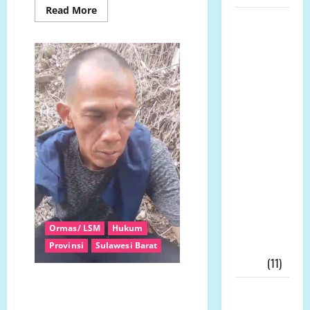
Read
Read More
more
Prof Dr
about
Sutan
Bergerak
Bersama
Nasomal
Rakyat,
Daud
Sambut
Tandi
Arruan,
Baik Dewan
S.E.
Pers Mulai
Perjuangkan
Beasiswa,
Bela
Alat
Tani
Wartawan
dan
Jalan
Harap
Beton
Kasus
Wartawan
Bekasi
DiLirik
Ormas/ LSM
Hukum
Dewan
Provinsi
Sulawesi Barat
Pers!!!
(11)
Bayang Kekerasan Massa di
Skandal
Guliling: Investigasi Kasus
Dana Hibah