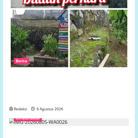
Berita
Ketua LP.K-P-K akan bersurat ke Developer dugaan
adanya faktor pembiaran Talud Perumahan Griya
Manggar Asri Trisobo, Rembes/Bocor dan belum
tersedianya Fasum dan Fasos
Redaksi
6 Agustus 2026
Infrastruktur
Ketua Komcab LP.K-P-K Kota semarang mengkritisi