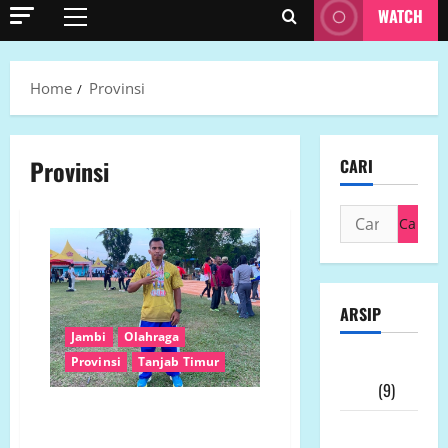
WATCH
Primary
Menu
Home
Provinsi
Provinsi
CARI
Cari
untuk:
ARSIP
Jambi
Olahraga
Provinsi
Tanjab Timur
Agustus
2026
(9)
Atlet Senior Masih Bertaji! Ade
Juli
Mardian Syahputra Rebut Tiga