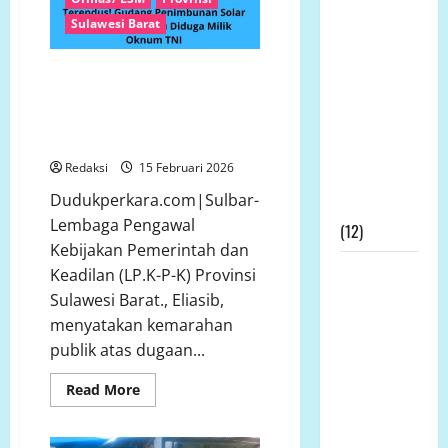
Nasomal
Sulawesi Barat
dan Media
Nasional
“JANGAN PERMAINKAN HUKUM!
Mengucapkan
Mafia Solar Subsidi Diduga
Terimakasih
Dilindungi — Aparat Wajib
Kepada
Bergerak, Bukan Diam!”
Dewan Pers
Redaksi
15 Februari 2026
Atas
Dudukperkara.com|Sulbar-
Gebrakannya
Lembaga Pengawal
(12)
Kebijakan Pemerintah dan
Prof Dr
Keadilan (LP.K-P-K) Provinsi
Sutan
Sulawesi Barat., Eliasib,
Nasomal
menyatakan kemarahan
Minta
publik atas dugaan...
Presiden
Read
Read More
Hadir
more
about
Ditengah
“JANGAN
Kesengsaraan
PERMAINKAN