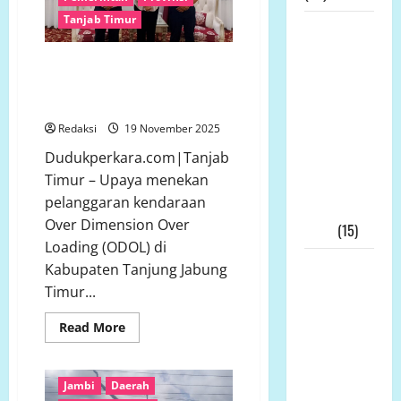
Juara
Tanjab Timur
Sprint
LP.K-P-K
Jambi
Open
Pimpinan
Athletics
Demi Keselamatan Warga,
Championship
Andi
Tanjabtim–Pemprov Jambi
2025
Aro/Freddy
Teguhkan Komitmen Zero ODOL
RJ.Tulangow
Redaksi
19 November 2025
Akan
Dudukperkara.com|Tanjab
Menggelar
Timur – Upaya menekan
RAKERNAS
pelanggaran kendaraan
III Tahun
Over Dimension Over
2025
(15)
Loading (ODOL) di
Alih Fungsi
Kabupaten Tanjung Jabung
Lahan
Timur...
Pertanian
Read
Read More
di Bone
more
about
Bolango
Demi
Dipertanyakan,
Keselamatan
Jambi
Daerah
Warga,
Dinas