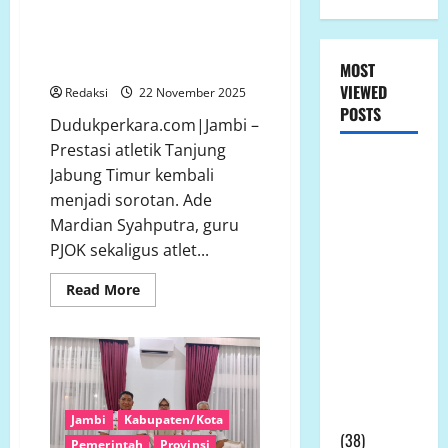
Menginspirasi: Ade Mardian
Publik
Syahputra Jadi Juara Sprint
Jambi Open Athletics
Championship 2025
MOST
VIEWED
Redaksi
22 November 2025
POSTS
Dudukperkara.com|Jambi –
Prestasi atletik Tanjung
LP.K-P-K
Jabung Timur kembali
Ikuti RDPU
menjadi sorotan. Ade
DPRD Tanah
Mardian Syahputra, guru
Laut, Soroti
PJOK sekaligus atlet...
Ketidak
transparanan
Read
Read More
more
PT Arutmin
about
Tak
dalam
Hanya
Mengajar,
Sengketa
Tapi
Menginspirasi:
Lahan
Ade
Tambang
Mardian
Jambi
Kabupaten/Kota
Syahputra
(38)
Jadi
Pemerintah
Provinsi