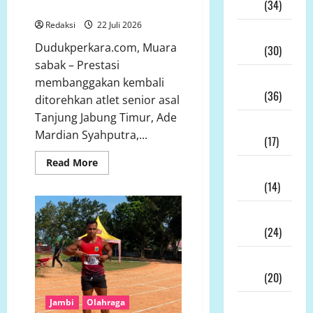
2026
(34)
Emas Sekaligus
Redaksi
22 Juli 2026
Juni
Dudukperkara.com, Muara
2026
(30)
sabak – Prestasi
Mei
membanggakan kembali
2026
(36)
ditorehkan atlet senior asal
Tanjung Jabung Timur, Ade
April
Mardian Syahputra,...
2026
(17)
Read
Read More
Maret
more
about
2026
(14)
Atlet
Senior
Masih
Februari
Bertaji!
Ade
2026
(24)
Mardian
Syahputra
Januari
Rebut
Tiga
2026
(20)
Emas
Sekaligus
Jambi
Olahraga
Desember