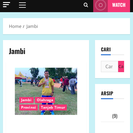
WATCH
Primary
Menu
Home
Jambi
Jambi
CARI
Cari
untuk:
ARSIP
Jambi
Olahraga
Provinsi
Tanjab Timur
Agustus
2026
(9)
Atlet Senior Masih Bertaji! Ade
Juli
Mardian Syahputra Rebut Tiga