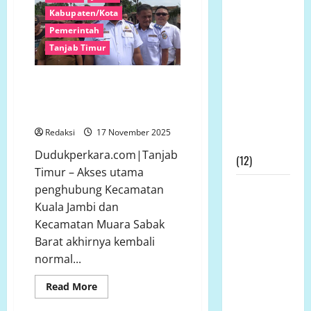
Nasomal
PLN
Kabupaten/Kota
Dua
dan Media
Tahun
Pemerintah
Miring
Nasional
Tak
Tanjab Timur
Mengucapkan
Kunjung
Diperbaiki
Terimakasih
Setelah Sebulan Ditutup,
Kepada
Jembatan Rano Kembali
Dewan Pers
Hidupkan Mobilitas Warga
Atas
Redaksi
17 November 2025
Gebrakannya
Dudukperkara.com|Tanjab
(12)
Timur – Akses utama
Prof Dr
penghubung Kecamatan
Sutan
Kuala Jambi dan
Nasomal
Kecamatan Muara Sabak
Minta
Barat akhirnya kembali
Presiden
normal...
Hadir
Read
Read More
Ditengah
more
about
Kesengsaraan