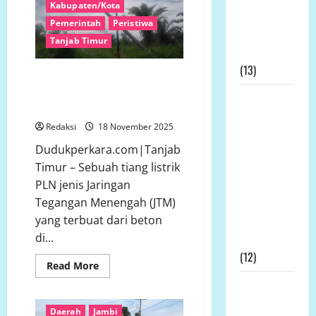
Tanjabtim–
Kabupaten/Kota
Pemprov
Pertanian:
Jambi
Pemerintah
Peristiwa
Teguhkan
Tak Ada
Komitmen
Tanjab Timur
Zero
Permohonan
ODOL
(13)
Warga Cemas: Tiang PLN Dua
Tahun Miring Tak Kunjung
Kapolda
Diperbaiki
Bengkulu
Redaksi
18 November 2025
Didesak
Dudukperkara.com|Tanjab
Evaluasi
Timur – Sebuah tiang listrik
Kinerja
PLN jenis Jaringan
Kapolres
Tegangan Menengah (JTM)
Mukomuko
yang terbuat dari beton
Terkait SP3
di...
Kontroversial
(12)
Read
Read More
more
Prof DR KH
about
Warga
Sutan
Cemas:
Daerah
Jambi
Tiang