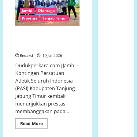
Timur
Sosial Para
Dominasi
Kejurprov
Jambi
Olahraga
Dermawan
Atletik
Provinsi
Tanjab Timur
Jambi
Untuk Turut
2026”
Membantu
Hebat! PASI Tanjung Jabung
Keluarga
Timur Buktikan Kualitas dengan
Ibu Sani
26 Medali di Kejurprov Atletik
Binti
Redaksi
19 Juli 2026
Lempongnge
Dudukperkara.com|Jambi –
di Desa
Kontingen Persatuan
Beru-Beru,
Atletik Seluruh Indonesia
Kecamatan
(PASI) Kabupaten Tanjung
Kalukku,
Jabung Timur kembali
Kabupaten
menunjukkan prestasi
Mamuju,.
membanggakan pada...
Polsek
Read
Read More
Semarang
more
about
Tengah
Hebat!