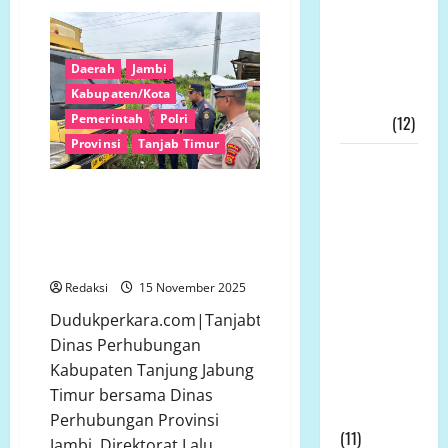
Setelah
Sebulan
Rakyat
Ditutup,
Memulihkan
Jembatan
Rano
Daerah
Jambi
Ekonomi
Kembali
Hidupkan
Kabupaten/Kota
Kerakyatan
Mobilitas
Warga
Pemerintah
Polri
Nyata!!!
(12)
Provinsi
Tanjab Timur
Wakil
Bupati
Dishub Peringatkan Sopir dan
Tanjab
Pengusaha: Stop ODOL atau Siap
Timur,
Kena Gakum dan Pemotongan
Bak
Muslimin
Tanja, Jadi
Redaksi
15 November 2025
Irup
Dudukperkara.com|Tanjabtimur-
Peringatan
Dinas Perhubungan
Hari
Kabupaten Tanjung Jabung
Kesaktian
Timur bersama Dinas
Pancasila
Perhubungan Provinsi
(11)
Jambi, Direktorat Lalu