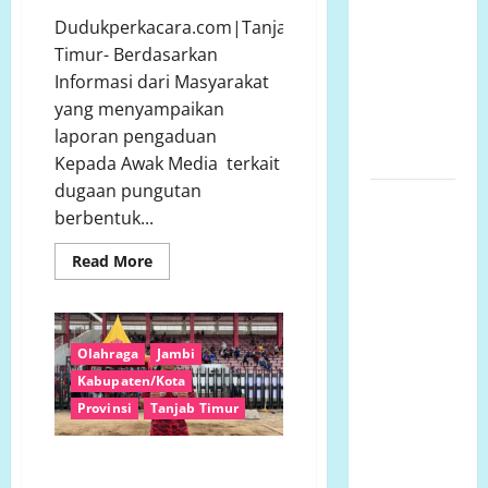
informasi
Dudukperkacara.com|Tanjab
Publik,
Timur- Berdasarkan
diduga
Informasi dari Masyarakat
menggunakan
yang menyampaikan
APBD Kota
laporan pengaduan
Semarang
Kepada Awak Media terkait
dugaan pungutan
Perjuangan
berbentuk...
Warga
Lariang
Read
Read More
more
Berlangsung
about
Diduga
Puluhan
Tak
Tahun,
Transparan,
Pungutan
Olahraga
Jambi
Aliansi
SMA
Negeri
Kabupaten/Kota
Minta
2
Provinsi
Tanjab Timur
Tanjung
Penyelesaian
Jabung
Konflik
Timur
Tuai
Tak Hanya Mengajar, Tapi
Lahan
Sorotan