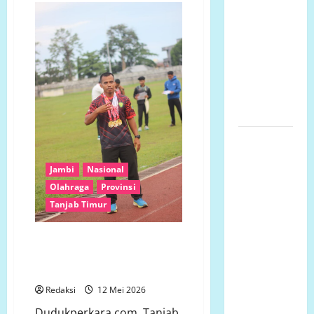
Datangi TKP
PASI
Tanjung
Penemuan
Jabung
Timur
Pria
Buktikan
Kualitas
Meninggal
dengan
Dunia di
26
Medali
Hotel
di
Kejurprov
Singapore
Atletik
Ketua LP.K-
P-K akan
Jambi
Nasional
bersurat ke
Olahraga
Provinsi
Developer
Tanjab Timur
dugaan
adanya
Atlet Senior dan Pelajar SMA
faktor
Harumkan Nama Tanjab Timur di
pembiaran
Ajang Atletik Sumatra
Talud
Redaksi
12 Mei 2026
Perumahan
Dudukperkara.com, Tanjab