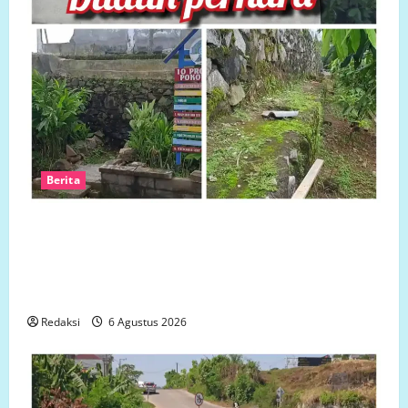
Berita
Ketua LP.K-P-K akan bersurat ke Developer dugaan
adanya faktor pembiaran Talud Perumahan Griya
Manggar Asri Trisobo, Rembes/Bocor dan belum
tersedianya Fasum dan Fasos
Redaksi
6 Agustus 2026