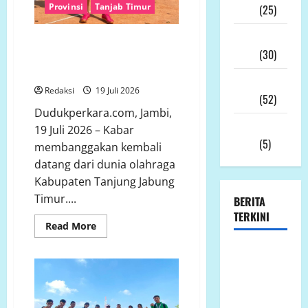
Provinsi
Tanjab Timur
2025
(25)
November
“Hattrick Emas! Guru PJOK Asal
2025
(30)
Tanjab Timur Dominasi
Kejurprov Atletik Jambi 2026”
Oktober
Redaksi
19 Juli 2026
2025
(52)
Dudukperkara.com, Jambi,
September
19 Juli 2026 – Kabar
2025
(5)
membanggakan kembali
datang dari dunia olahraga
Kabupaten Tanjung Jabung
Timur....
BERITA
TERKINI
Read
Read More
more
about
Jumat 7
“Hattrick
Emas!
Agustus
Guru
PJOK
2026
Asal
Bantuan
Tanjab