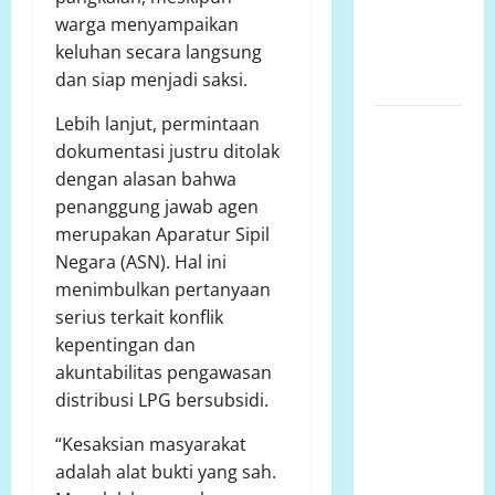
Kejadian
warga menyampaikan
Terjadi di
keluhan secara langsung
Luar Jam
dan siap menjadi saksi.
Sekolah
Lebih lanjut, permintaan
Jumat 7
dokumentasi justru ditolak
Agustus
dengan alasan bahwa
2026
penanggung jawab agen
Bantuan
merupakan Aparatur Sipil
Sosial Para
Negara (ASN). Hal ini
Dermawan
menimbulkan pertanyaan
Untuk Turut
serius terkait konflik
Membantu
kepentingan dan
Keluarga
akuntabilitas pengawasan
Ibu Sani
distribusi LPG bersubsidi.
Binti
Lempongnge
“Kesaksian masyarakat
di Desa
adalah alat bukti yang sah.
Beru-Beru,