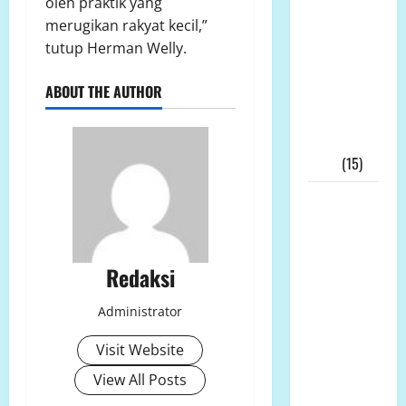
oleh praktik yang
Andi
merugikan rakyat kecil,”
Aro/Freddy
tutup Herman Welly.
RJ.Tulangow
Akan
ABOUT THE AUTHOR
Menggelar
RAKERNAS
III Tahun
2025
(15)
Alih Fungsi
Lahan
Pertanian
di Bone
Redaksi
Bolango
Dipertanyakan,
Administrator
Dinas
Visit Website
Pertanian:
View All Posts
Tak Ada
Permohonan