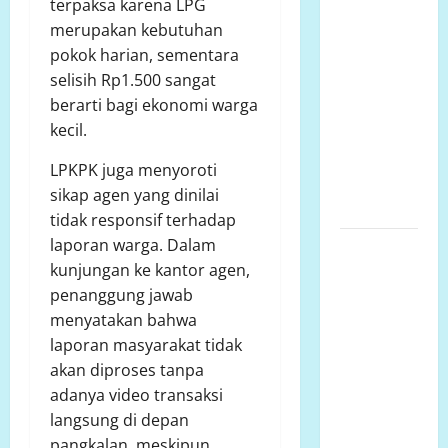
terpaksa karena LPG
Menjaga
merupakan kebutuhan
Marwah
pokok harian, sementara
Pers,
selisih Rp1.500 sangat
Memperkuat
berarti bagi ekonomi warga
Kompetensi
kecil.
Jurnalis,
Mengabdi
LPKPK juga menyoroti
untuk
sikap agen yang dinilai
Indonesia
tidak responsif terhadap
laporan warga. Dalam
Beredar di
kunjungan ke kantor agen,
Medsos,
penanggung jawab
SDN 001
menyatakan bahwa
Center
laporan masyarakat tidak
Mambi
akan diproses tanpa
Klarifikasi
adanya video transaksi
Isu
langsung di depan
Pengeroyokan:
pangkalan, meskipun