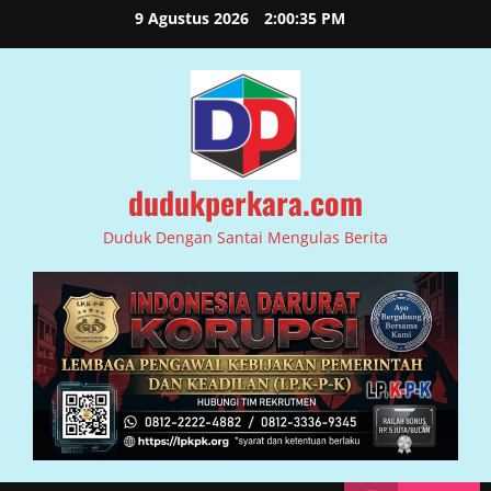
Skip
9 Agustus 2026
2:00:36 PM
to
content
dudukperkara.com
Duduk Dengan Santai Mengulas Berita