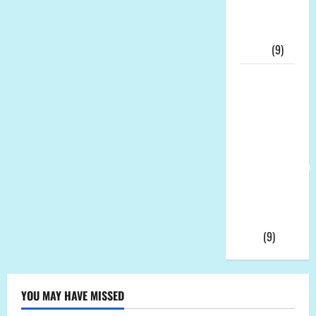
KPK Buru
“Otak”
Utama
(9)
Ketua
Umum LP-
K.P.K Pusat
Andi Aro
Puas Atas
Pemberhentian
Wahyudin
Muridu Usai
Videonya
Viral
(9)
YOU MAY HAVE MISSED