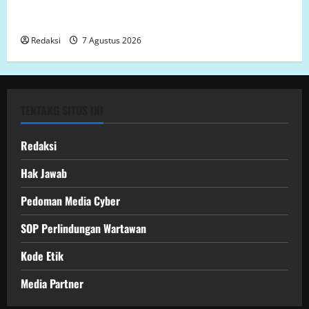
Binti Lempongnge di Desa Beru-Beru, Kecamatan
Kalukku, Kabupaten Mamuju,.
Redaksi
7 Agustus 2026
TENTANG SITUS INI
Redaksi
Hak Jawab
Pedoman Media Cyber
SOP Perlindungan Wartawan
Kode Etik
Media Partner