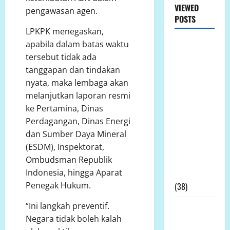
VIEWED
pengawasan agen.
POSTS
LPKPK menegaskan,
apabila dalam batas waktu
LP.K-P-K
tersebut tidak ada
Ikuti RDPU
tanggapan dan tindakan
DPRD Tanah
nyata, maka lembaga akan
Laut, Soroti
melanjutkan laporan resmi
Ketidak
ke Pertamina, Dinas
transparanan
Perdagangan, Dinas Energi
PT Arutmin
dan Sumber Daya Mineral
dalam
(ESDM), Inspektorat,
Sengketa
Ombudsman Republik
Lahan
Indonesia, hingga Aparat
Tambang
Penegak Hukum.
(38)
“Ini langkah preventif.
LP.K-P-K
Negara tidak boleh kalah
Pimpinan