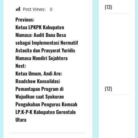
(13)
Post Views:
0
P
Kapolda
Previous:
Bengkulu
Ketua LPKPK Kabupaten
o
Didesak
Mamasa: Audit Dana Desa
Evaluasi
sebagai Implementasi Normatif
s
Kinerja
Astacita dan Prasyarat Yuridis
t
Kapolres
Mamasa Mandiri Sejahtera
Mukomuko
Next:
n
Terkait SP3
Ketua Umum, Andi Aro:
Kontroversial
Roadshow Konsolidasi
a
(12)
Pemantapan Program di
v
Wujudkan saat Syukuran
Prof DR KH
Pengukuhan Pengurus Komcab
Sutan
i
LP.K-P-K Kabupaten Gorontalo
Nasomal
Utara
g
dan Media
Nasional