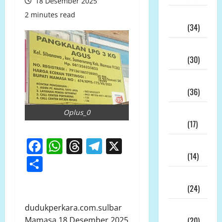
18 Desember 2025
Juli
2 minutes read
2026
(34)
Juni
2026
(30)
Mei
2026
(36)
April
Oplus_0
2026
(17)
Facebook
WhatsApp
Threads
Telegram
X
Maret
2026
(14)
Share
Februari
2026
(24)
dudukperkara.com.sulbar
Januari
Mamasa 18 Desember 2025
2026
(20)