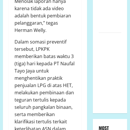
Menolak laporan hanya
Kecamatan
karena tidak ada video
Kalukku,
adalah bentuk pembiaran
Kabupaten
pelanggaran,” tegas
Mamuju,.
Herman Welly.
Polsek
Dalam somasi preventif
Semarang
tersebut, LPKPK
Tengah
memberikan batas waktu 3
Datangi TKP
(tiga) hari kepada PT Naufal
Penemuan
Tayo Jaya untuk
Pria
menghentikan praktik
Meninggal
penjualan LPG di atas HET,
Dunia di
melakukan pembinaan dan
Hotel
teguran tertulis kepada
Singapore
seluruh pangkalan binaan,
serta memberikan
klarifikasi tertulis terkait
MOST
keterlibatan ASN dalam