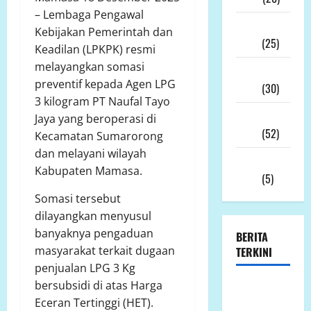
– Lembaga Pengawal
Desember
Kebijakan Pemerintah dan
2025
(25)
Keadilan (LPKPK) resmi
melayangkan somasi
November
preventif kepada Agen LPG
2025
(30)
3 kilogram PT Naufal Tayo
Oktober
Jaya yang beroperasi di
2025
(52)
Kecamatan Sumarorong
dan melayani wilayah
September
Kabupaten Mamasa.
2025
(5)
Somasi tersebut
dilayangkan menyusul
banyaknya pengaduan
BERITA
masyarakat terkait dugaan
TERKINI
penjualan LPG 3 Kg
bersubsidi di atas Harga
GEGER!
Eceran Tertinggi (HET).
Sawah