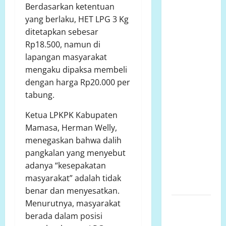
Berdasarkan ketentuan
Lindung di
yang berlaku, HET LPG 3 Kg
Suwawa
ditetapkan sebesar
Dibangun
Rp18.500, namun di
Pondasi, LP.
lapangan masyarakat
K-P-K:
mengaku dipaksa membeli
Dinas
dengan harga Rp20.000 per
Pertanian
tabung.
dan
Pertanahan
Ketua LPKPK Kabupaten
Harus
Mamasa, Herman Welly,
Tanggung
menegaskan bahwa dalih
Jawab Jika
pangkalan yang menyebut
Status
adanya “kesepakatan
Lahan
masyarakat” adalah tidak
Berubah!
benar dan menyesatkan.
Menurutnya, masyarakat
Dua Tahun
berada dalam posisi
AKPERSI: