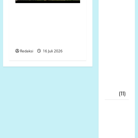
Nasomal
Sambut
Revitalisasi SMP 3 Panak
Baik Dewan
Rp1,14 Miliar Disorot,
Pers Mulai
Bestek Tak Dapat
Bela
Ditunjukkan, Galian Pondasi
Wartawan
Dipertanyakan
Harap
Redaksi
16 Juli 2026
Kasus
Wartawan
Bekasi
DiLirik
Dewan
Pers!!!
(11)
Skandal
Dana Hibah
Jatim
Meledak: 21
Tersangka,