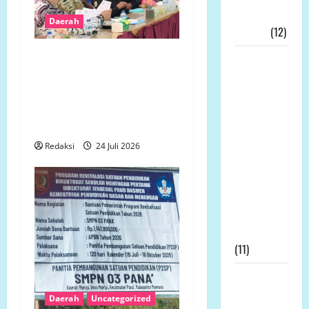
Kerakyatan
Daerah
Nyata!!!
(12)
Tidak Ingin Dirugikan,
Wakil
Petani Terdampak
Bupati
Pembangunan Yonif TP
Tanjab
Gelar Aksi Damai di
Timur,
Mukomuko
Muslimin
Tanja, Jadi
Redaksi
24 Juli 2026
Irup
Peringatan
Hari
Kesaktian
Pancasila
(11)
Prof Dr
Sutan
Daerah
Uncategorized