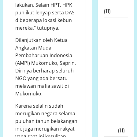
Pancasila
lakukan. Selain HPT, HPK
(11)
pun ikut lenyap serta DAS
dibeberapa lokasi kebun
Prof Dr
mereka,” tutupnya.
Sutan
Nasomal
Dilanjutkan oleh Ketua
Sambut
Angkatan Muda
Baik Dewan
Pembaharuan Indonesia
Pers Mulai
(AMPI) Mukomuko, Saprin.
Bela
Dirinya berharap seluruh
Wartawan
NGO yang ada bersatu
Harap
melawan mafia sawit di
Kasus
Mukomuko.
Wartawan
Karena selalin sudah
Bekasi
merugikan negara selama
DiLirik
puluhan tahun belakangan
Dewan
ini, juga merugikan rakyat
Pers!!!
(11)
yang saat ini kesulitan