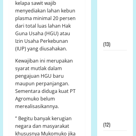
kelapa sawit wajib
Dipertanyakan,
menyediakan lahan kebun
Dinas
plasma minimal 20 persen
Pertanian:
dari total luas lahan Hak
Tak Ada
Guna Usaha (HGU) atau
Permohonan
Izin Usaha Perkebunan
(13)
(IUP) yang diusahakan.
Kapolda
Kewajiban ini merupakan
Bengkulu
syarat mutlak dalam
Didesak
pengajuan HGU baru
Evaluasi
maupun perpanjangan.
Kinerja
Sementara diduga kuat PT
Kapolres
Agromuko belum
Mukomuko
merealisasikannya.
Terkait SP3
Kontroversial
” Begitu banyak kerugian
(12)
negara dan masyarakat
khususnya Mukomuko jika