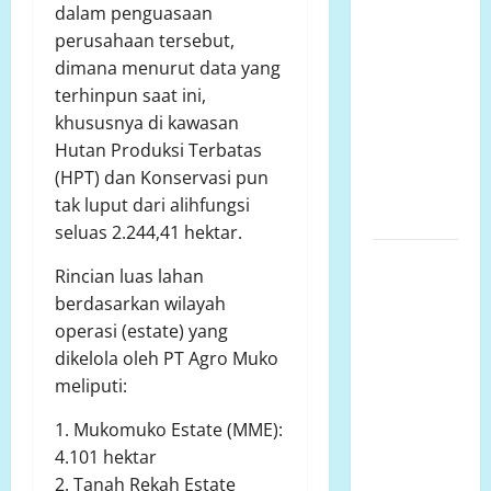
dalam penguasaan
Lahan Pasca
perusahaan tersebut,
Pencabutan
dimana menurut data yang
Izin PT
terhinpun saat ini,
Letawa dan
khususnya di kawasan
Harapan
Hutan Produksi Terbatas
Masyarakat
(HPT) dan Konservasi pun
Dusun
tak luput dari alihfungsi
Marisa
seluas 2.244,41 hektar.
GEGER!
Rincian luas lahan
Sawah
berdasarkan wilayah
Lindung di
operasi (estate) yang
Suwawa
dikelola oleh PT Agro Muko
Dibangun
meliputi:
Pondasi, LP.
K-P-K:
1. Mukomuko Estate (MME):
Dinas
4.101 hektar
Pertanian
2. Tanah Rekah Estate