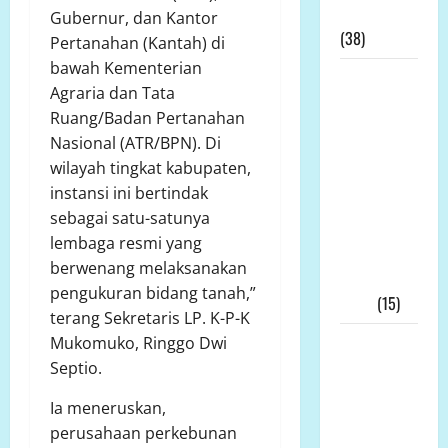
Tambang
Gubernur, dan Kantor
(38)
Pertanahan (Kantah) di
bawah Kementerian
LP.K-P-K
Agraria dan Tata
Pimpinan
Ruang/Badan Pertanahan
Andi
Nasional (ATR/BPN). Di
Aro/Freddy
wilayah tingkat kabupaten,
RJ.Tulangow
instansi ini bertindak
Akan
sebagai satu-satunya
Menggelar
lembaga resmi yang
RAKERNAS
berwenang melaksanakan
III Tahun
pengukuran bidang tanah,”
2025
(15)
terang Sekretaris LP. K-P-K
Alih Fungsi
Mukomuko, Ringgo Dwi
Lahan
Septio.
Pertanian
Ia meneruskan,
di Bone
perusahaan perkebunan
Bolango