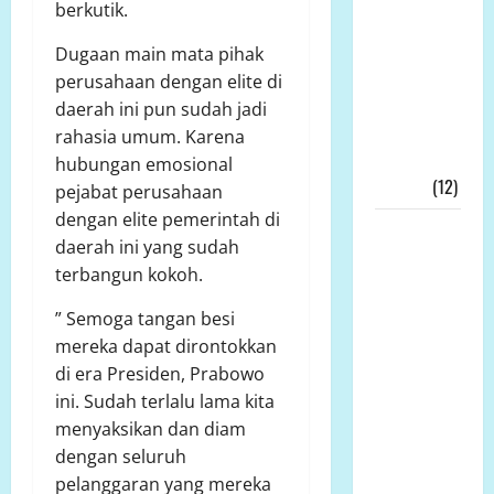
berkutik.
Ditengah
Kesengsaraan
Dugaan main mata pihak
Rakyat
perusahaan dengan elite di
Memulihkan
daerah ini pun sudah jadi
Ekonomi
rahasia umum. Karena
Kerakyatan
hubungan emosional
Nyata!!!
(12)
pejabat perusahaan
dengan elite pemerintah di
Wakil
daerah ini yang sudah
Bupati
terbangun kokoh.
Tanjab
Timur,
” Semoga tangan besi
Muslimin
mereka dapat dirontokkan
Tanja, Jadi
di era Presiden, Prabowo
Irup
ini. Sudah terlalu lama kita
Peringatan
menyaksikan dan diam
Hari
dengan seluruh
Kesaktian
pelanggaran yang mereka