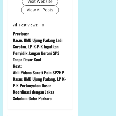
Visit Website
View All Posts
Post Views:
0
P
Previous:
Kasus KMD Ujung Padang Jadi
o
Sorotan, LP K-P-K Ingatkan
Penyidik Jangan Berani SP3
s
Tanpa Dasar Kuat
t
Next:
Ahli Pidana Soroti Poin SP2HP
n
Kasus KMD Ujung Padang, LP K-
P-K Pertanyakan Dasar
a
Koordinasi dengan Jaksa
v
Sebelum Gelar Perkara
i