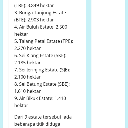
dan
(TRE): 3.849 hektar
Pertanahan
3. Bunga Tanjung Estate
Harus
(BTE): 2.903 hektar
Tanggung
4. Air Buluh Estate: 2.500
Jawab Jika
hektar
Status
5. Talang Petai Estate (TPE):
Lahan
2.270 hektar
Berubah!
6. Sei Kiang Estate (SKE):
2.185 hektar
Dua Tahun
7. Sei Jerinjing Estate (SJE):
AKPERSI:
2.100 hektar
Menjaga
8. Sei Betung Estate (SBE):
Marwah
1.610 hektar
Pers,
9. Air Bikuk Estate: 1.410
Memperkuat
hektar
Kompetensi
Jurnalis,
Dari 9 estate tersebut, ada
Mengabdi
beberapa titik diduga