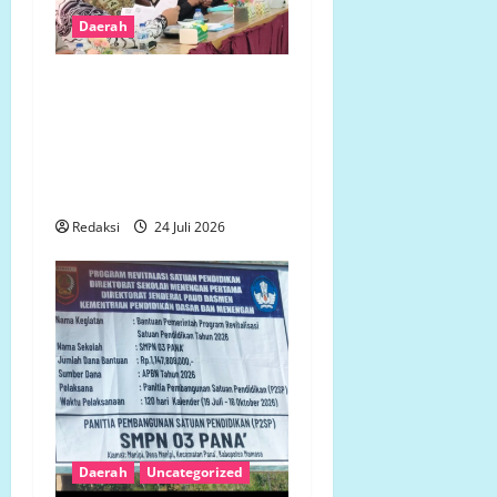
Daerah
Tidak Ingin Dirugikan,
Petani Terdampak
Pembangunan Yonif TP
Gelar Aksi Damai di
Mukomuko
Redaksi
24 Juli 2026
Daerah
Uncategorized