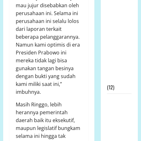
Prof DR KH
mau jujur disebabkan oleh
Sutan
perusahaan ini. Selama ini
Nasomal
perusahaan ini selalu lolos
dan Media
dari laporan terkait
Nasional
beberapa pelanggarannya.
Mengucapkan
Namun kami optimis di era
Terimakasih
Presiden Prabowo ini
Kepada
mereka tidak lagi bisa
Dewan Pers
gunakan tangan besinya
Atas
dengan bukti yang sudah
Gebrakannya
kami miliki saat ini,”
(12)
imbuhnya.
Prof Dr
Masih Ringgo, lebih
Sutan
herannya pemerintah
Nasomal
daerah baik itu eksekutif,
Minta
maupun legislatif bungkam
Presiden
selama ini hingga tak
Hadir