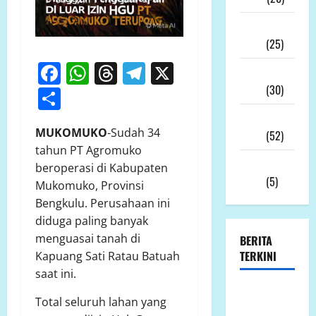
Desember
2025
(25)
Facebook
WhatsApp
Threads
Telegram
X
November
2025
(30)
Share
Oktober
MUKOMUKO
-Sudah 34
2025
(52)
tahun PT Agromuko
September
beroperasi di Kabupaten
2025
(5)
Mukomuko, Provinsi
Bengkulu. Perusahaan ini
diduga paling banyak
menguasai tanah di
BERITA
TERKINI
Kapuang Sati Ratau Batuah
saat ini.
Harga
Total seluruh lahan yang
Pakan