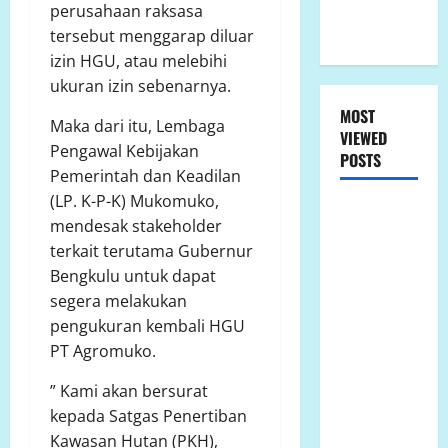
untuk
perusahaan raksasa
Indonesia
tersebut menggarap diluar
izin HGU, atau melebihi
ukuran izin sebenarnya.
MOST
Maka dari itu, Lembaga
VIEWED
Pengawal Kebijakan
POSTS
Pemerintah dan Keadilan
(LP. K-P-K) Mukomuko,
LP.K-P-K
mendesak stakeholder
Ikuti RDPU
terkait terutama Gubernur
DPRD Tanah
Bengkulu untuk dapat
Laut, Soroti
segera melakukan
Ketidak
pengukuran kembali HGU
transparanan
PT Agromuko.
PT Arutmin
dalam
” Kami akan bersurat
Sengketa
kepada Satgas Penertiban
Lahan
Kawasan Hutan (PKH),