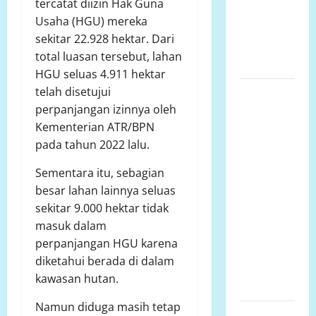
tercatat diizin Hak Guna
ternak
Usaha (HGU) mereka
selangit,
sekitar 22.928 hektar. Dari
Peternak
total luasan tersebut, lahan
menjerit
HGU seluas 4.911 hektar
telah disetujui
Perjuangan
perpanjangan izinnya oleh
Mendirikan
Kementerian ATR/BPN
UPTD SMA
pada tahun 2022 lalu.
Negeri 1
Panak dan
Sementara itu, sebagian
Klarifikasi
besar lahan lainnya seluas
Kepala
sekitar 9.000 hektar tidak
Sekolah
masuk dalam
Terkait
perpanjangan HGU karena
Pembayaran
diketahui berada di dalam
Tenaga
kawasan hutan.
Kerja
Namun diduga masih tetap
Status