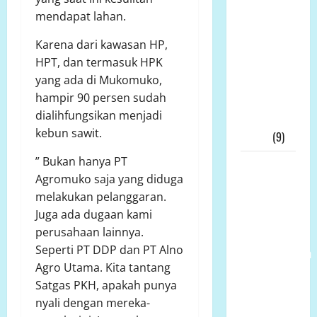
Skandal
mendapat lahan.
Dana Hibah
Karena dari kawasan HP,
Jatim
HPT, dan termasuk HPK
Meledak: 21
yang ada di Mukomuko,
Tersangka,
hampir 90 persen sudah
KPK Buru
dialihfungsikan menjadi
“Otak”
kebun sawit.
Utama
(9)
” Bukan hanya PT
Ketua
Agromuko saja yang diduga
Umum LP-
melakukan pelanggaran.
K.P.K Pusat
Juga ada dugaan kami
Andi Aro
perusahaan lainnya.
Puas Atas
Seperti PT DDP dan PT Alno
Pemberhentian
Agro Utama. Kita tantang
Wahyudin
Satgas PKH, apakah punya
Muridu Usai
nyali dengan mereka-
Videonya