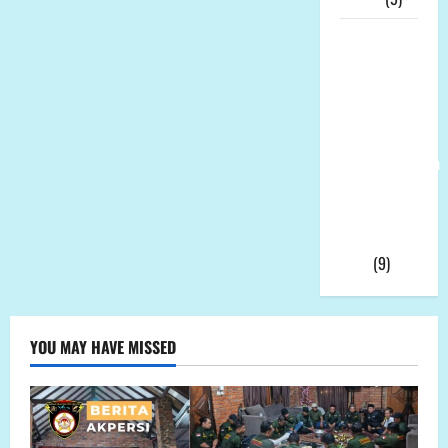
Ketua
Umum LP-
K.P.K Pusat
Andi Aro
Puas Atas
Pemberhentian
Wahyudin
Muridu Usai
Videonya
Viral
(9)
YOU MAY HAVE MISSED