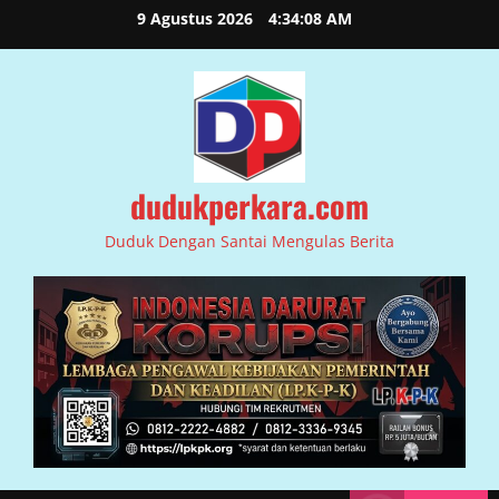
Skip
9 Agustus 2026
4:34:09 AM
to
content
dudukperkara.com
Duduk Dengan Santai Mengulas Berita