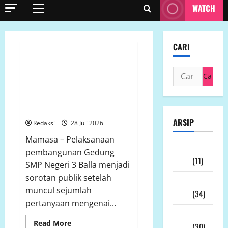
WATCH
Primary
Menu
Uncategorized
CARI
Pembangunan SMP Negeri 3
Cari
Balla Disorot, Kepala Sekolah
untuk:
Diminta Pastikan Kepatuhan K3,
Pengawasan, dan Transparansi
Rekrutmen Tenaga Kerja
ARSIP
Redaksi
28 Juli 2026
Mamasa – Pelaksanaan
Agustus
pembangunan Gedung
2026
(11)
SMP Negeri 3 Balla menjadi
sorotan publik setelah
Juli
muncul sejumlah
2026
(34)
pertanyaan mengenai...
Juni
Read
Read More
2026
(30)