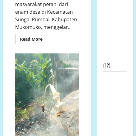
masyarakat petani dari
Bengkulu
enam desa di Kecamatan
Didesak
Sungai Rumbai, Kabupaten
Evaluasi
Mukomuko, menggelar...
Kinerja
Kapolres
Read
Read More
Mukomuko
more
about
Terkait SP3
Tidak
Ingin
Kontroversial
Dirugikan,
Petani
(12)
Terdampak
Pembangunan
Prof DR KH
Yonif
TP
Sutan
Gelar
Aksi
Nasomal
Damai
di
dan Media
Mukomuko
Nasional
Mengucapkan
Terimakasih
Kepada