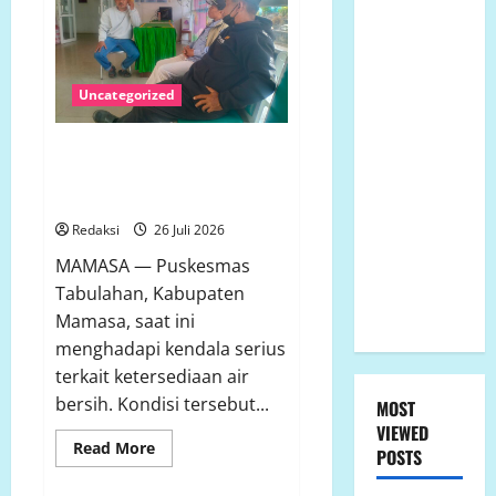
Sekitar
pembiaran
Puskesmas
Tabulahan,
Talud
Hasil
Perumahan
Investigasi
Lapangan
Griya
Uncategorized
Mendorong
Desakan
Manggar
Penegakan
Hukum.
Asri
Puskesmas Tabulahan Alami
Krisis Air Bersih, Sumber Air
Trisobo,
Utama Tidak Lagi Mencukupi
Rembes/Bocor
dan belum
Redaksi
26 Juli 2026
tersedianya
MAMASA — Puskesmas
Fasum dan
Tabulahan, Kabupaten
Fasos
Mamasa, saat ini
menghadapi kendala serius
terkait ketersediaan air
bersih. Kondisi tersebut...
MOST
VIEWED
Read
Read More
POSTS
more
about
Puskesmas