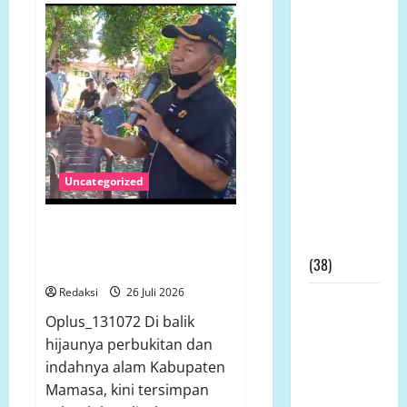
Tabulahan
LP.K-P-K
Alami
Ikuti RDPU
Krisis
Air
DPRD Tanah
Bersih,
Sumber
Laut, Soroti
Air
Utama
Ketidak
Tidak
Lagi
transparanan
Mencukupi
PT Arutmin
dalam
Uncategorized
Sengketa
Lahan
Air Mata di Salurano: Ketika
Tambang
Sampah Menjadi Luka dan
(38)
Mamasa Menanti Jalan Damai
Redaksi
26 Juli 2026
LP.K-P-K
Oplus_131072 Di balik
Pimpinan
hijaunya perbukitan dan
Andi
indahnya alam Kabupaten
Aro/Freddy
Mamasa, kini tersimpan
RJ.Tulangow