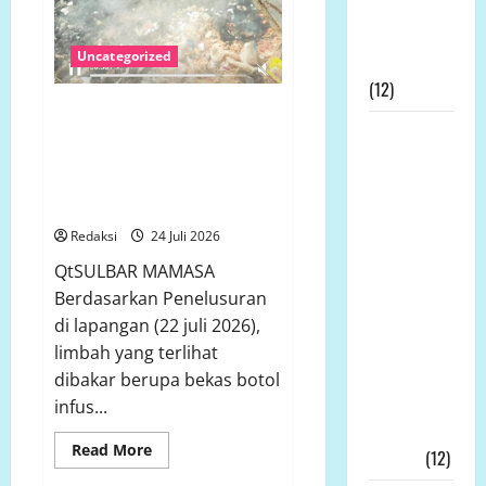
Dewan Pers
Atas
Uncategorized
Gebrakannya
(12)
Dugaan Pembakaran Limbah
Prof Dr
Medis Puskesmas Tabulahan
Disorot Aktifis, Berpotensi
Sutan
Melanggar Sejumlah Regulasi
Nasomal
Lingkungan
Minta
Redaksi
24 Juli 2026
Presiden
Hadir
QtSULBAR MAMASA
Ditengah
Berdasarkan Penelusuran
Kesengsaraan
di lapangan (22 juli 2026),
Rakyat
limbah yang terlihat
Memulihkan
dibakar berupa bekas botol
Ekonomi
infus...
Kerakyatan
Read
Read More
Nyata!!!
(12)
more
about