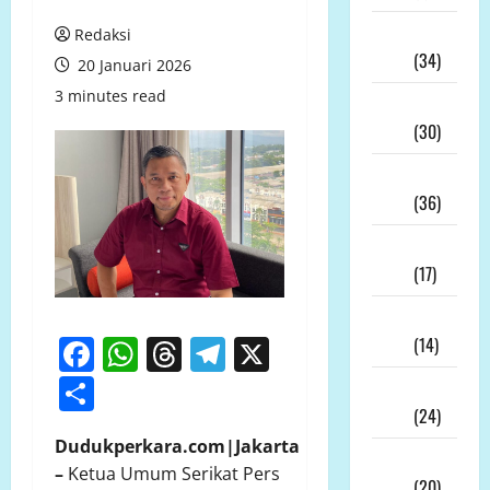
Juli
Redaksi
2026
(34)
20 Januari 2026
3 minutes read
Juni
2026
(30)
Mei
2026
(36)
April
2026
(17)
Maret
Facebook
WhatsApp
Threads
Telegram
X
2026
(14)
Share
Februari
2026
(24)
Dudukperkara.com|Jakarta
Januari
–
Ketua Umum Serikat Pers
2026
(20)