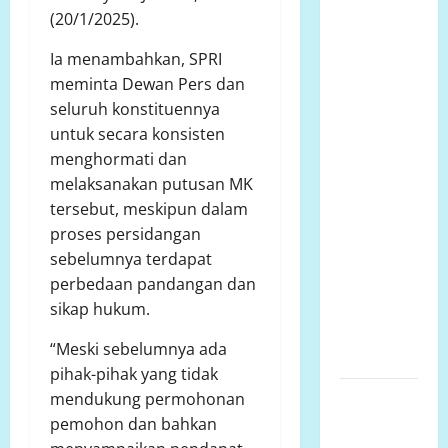
Ketua
(20/1/2025).
Komcab
LP.K-P-K
Ia menambahkan, SPRI
Kota
meminta Dewan Pers dan
semarang
seluruh konstituennya
mengkritisi
untuk secara konsisten
proyek
menghormati dan
siluman,
melaksanakan putusan MK
tanpa papan
tersebut, meskipun dalam
informasi
proses persidangan
Publik,
sebelumnya terdapat
diduga
perbedaan pandangan dan
menggunakan
sikap hukum.
APBD Kota
“Meski sebelumnya ada
Semarang
pihak-pihak yang tidak
Perjuangan
mendukung permohonan
Warga
pemohon dan bahkan