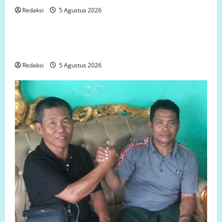
Redaksi
5 Agustus 2026
Uncategorized
Perjuangan Warga Lariang Berlangsung Puluhan
Tahun, Aliansi Minta Penyelesaian Konflik Lahan
Redaksi
5 Agustus 2026