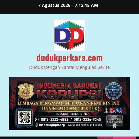
Skip
7 Agustus 2026
7:12:16 AM
to
content
dudukperkara.com
Duduk Dengan Santai Mengulas Berita