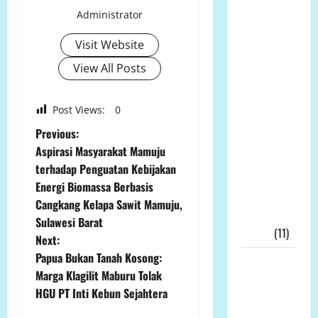
Sutan
Administrator
Nasomal
Sambut
Visit Website
Baik Dewan
View All Posts
Pers Mulai
Bela
Wartawan
Post Views:
0
Harap
P
Previous:
Kasus
Aspirasi Masyarakat Mamuju
o
Wartawan
terhadap Penguatan Kebijakan
Bekasi
Energi Biomassa Berbasis
s
DiLirik
Cangkang Kelapa Sawit Mamuju,
Dewan
t
Sulawesi Barat
Pers!!!
(11)
Next:
n
Papua Bukan Tanah Kosong:
Skandal
Marga Klagilit Maburu Tolak
Dana Hibah
a
HGU PT Inti Kebun Sejahtera
Jatim
v
Meledak: 21