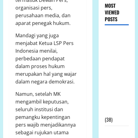
MOST
organisasi pers,
VIEWED
perusahaan media, dan
POSTS
aparat penegak hukum.
LP.K-P-K
Mandagi yang juga
Ikuti RDPU
menjabat Ketua LSP Pers
DPRD Tanah
Indonesia menilai,
Laut, Soroti
perbedaan pendapat
Ketidak
dalam proses hukum
transparanan
merupakan hal yang wajar
PT Arutmin
dalam negara demokrasi.
dalam
Namun, setelah MK
Sengketa
mengambil keputusan,
Lahan
seluruh institusi dan
Tambang
pemangku kepentingan
(38)
pers wajib menjadikannya
LP.K-P-K
sebagai rujukan utama