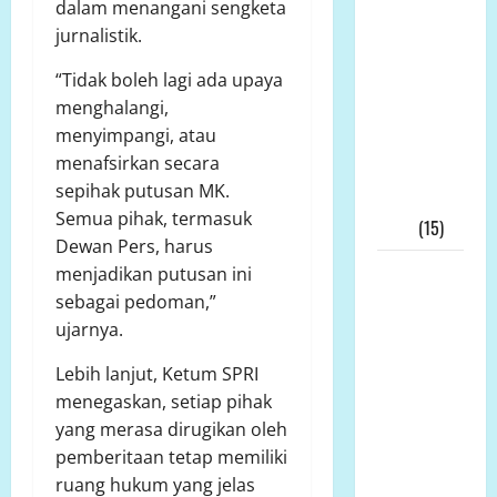
Pimpinan
dalam menangani sengketa
Andi
jurnalistik.
Aro/Freddy
“Tidak boleh lagi ada upaya
RJ.Tulangow
menghalangi,
Akan
menyimpangi, atau
Menggelar
menafsirkan secara
RAKERNAS
sepihak putusan MK.
III Tahun
Semua pihak, termasuk
2025
(15)
Dewan Pers, harus
Alih Fungsi
menjadikan putusan ini
Lahan
sebagai pedoman,”
Pertanian
ujarnya.
di Bone
Lebih lanjut, Ketum SPRI
Bolango
menegaskan, setiap pihak
Dipertanyakan,
yang merasa dirugikan oleh
Dinas
pemberitaan tetap memiliki
Pertanian:
ruang hukum yang jelas
Tak Ada