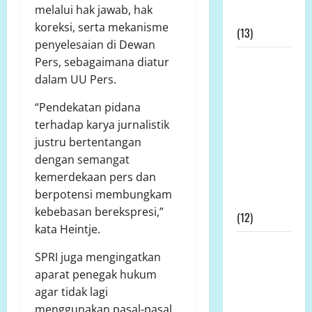
melalui hak jawab, hak
Permohonan
koreksi, serta mekanisme
(13)
penyelesaian di Dewan
Kapolda
Pers, sebagaimana diatur
Bengkulu
dalam UU Pers.
Didesak
“Pendekatan pidana
Evaluasi
terhadap karya jurnalistik
Kinerja
justru bertentangan
Kapolres
dengan semangat
Mukomuko
kemerdekaan pers dan
Terkait SP3
berpotensi membungkam
Kontroversial
kebebasan berekspresi,”
(12)
kata Heintje.
Prof DR KH
SPRI juga mengingatkan
Sutan
aparat penegak hukum
Nasomal
agar tidak lagi
dan Media
menggunakan pasal-pasal