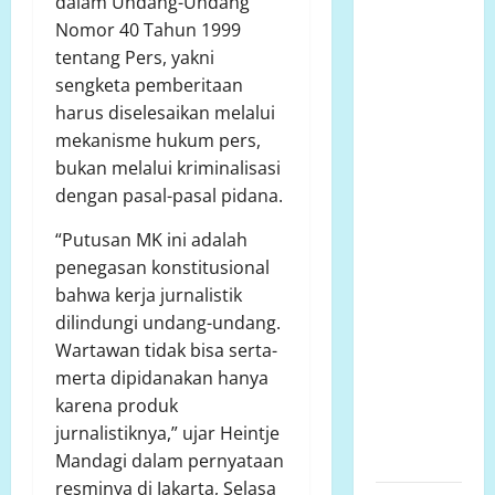
dalam Undang-Undang
bersurat ke
Nomor 40 Tahun 1999
Developer
tentang Pers, yakni
dugaan
sengketa pemberitaan
adanya
harus diselesaikan melalui
faktor
mekanisme hukum pers,
pembiaran
bukan melalui kriminalisasi
Talud
dengan pasal-pasal pidana.
Perumahan
Griya
“Putusan MK ini adalah
Manggar
penegasan konstitusional
Asri
bahwa kerja jurnalistik
Trisobo,
dilindungi undang-undang.
Rembes/Bocor
Wartawan tidak bisa serta-
dan belum
merta dipidanakan hanya
tersedianya
karena produk
Fasum dan
jurnalistiknya,” ujar Heintje
Fasos
Mandagi dalam pernyataan
resminya di Jakarta, Selasa