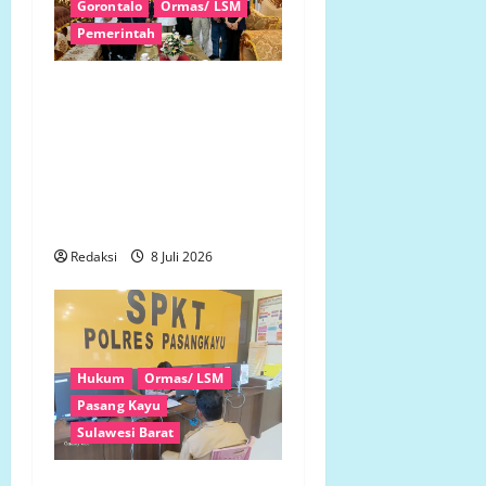
Gorontalo
Ormas/ LSM
Pemerintah
Usman Modjo Tegaskan
Komitmen LP.K-P-K Provinsi
Gorontalo, Wagub Idah
Syahidah Sambut Hangat
Sinergitas Mengawal
Kebijakan Pemerintah
Redaksi
8 Juli 2026
Hukum
Ormas/ LSM
Pasang Kayu
Sulawesi Barat