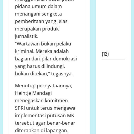
Nasional
pidana umum dalam
Mengucapkan
menangani sengketa
Terimakasih
pemberitaan yang jelas
Kepada
merupakan produk
Dewan Pers
jurnalistik.
Atas
“Wartawan bukan pelaku
Gebrakannya
kriminal. Mereka adalah
(12)
bagian dari pilar demokrasi
Prof Dr
yang harus dilindungi,
Sutan
bukan ditekan,” tegasnya.
Nasomal
Menutup pernyataannya,
Minta
Heintje Mandagi
Presiden
menegaskan komitmen
Hadir
SPRI untuk terus mengawal
Ditengah
implementasi putusan MK
Kesengsaraan
tersebut agar benar-benar
Rakyat
diterapkan di lapangan.
Memulihkan