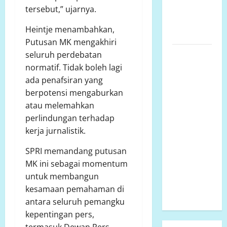
KABUPATEN
tersebut,” ujarnya.
MAMUJU
Heintje menambahkan,
UTARA
Putusan MK mengakhiri
Pembangunan
seluruh perdebatan
SMP Negeri
normatif. Tidak boleh lagi
2
ada penafsiran yang
Rantebulahan
berpotensi mengaburkan
Timur Tahun
atau melemahkan
Anggaran
perlindungan terhadap
2024 Belum
kerja jurnalistik.
Rampung,
SPRI memandang putusan
Aktivitas
MK ini sebagai momentum
Belajar
untuk membangun
Mengajar
kesamaan pemahaman di
Terdampak
antara seluruh pemangku
kepentingan pers,
termasuk Dewan Pers,