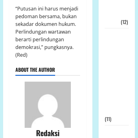
Ekonomi
“Putusan ini harus menjadi
Kerakyatan
pedoman bersama, bukan
Nyata!!!
(12)
sekadar dokumen hukum.
Perlindungan wartawan
Wakil
berarti perlindungan
Bupati
demokrasi,” pungkasnya.
Tanjab
(Red)
Timur,
Muslimin
ABOUT THE AUTHOR
Tanja, Jadi
Irup
Peringatan
Hari
Kesaktian
Pancasila
(11)
Redaksi
Prof Dr