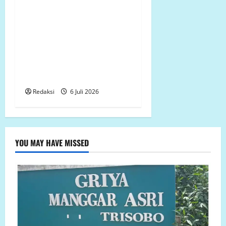
Terungkap! Dugaan
Pemalsuan Tanda Tangan
Kepala Desa dan Bupati
Pasangkayu Berujung
Laporan Polisi, Komnas
LP.K-P.K Turun Langsung ke
Lapangan
Redaksi
6 Juli 2026
YOU MAY HAVE MISSED