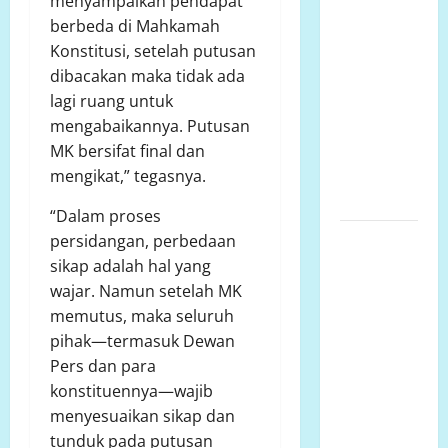
Lariang
menyampaikan pendapat
Berlangsung
berbeda di Mahkamah
Puluhan
Konstitusi, setelah putusan
Tahun,
dibacakan maka tidak ada
Aliansi
lagi ruang untuk
Minta
mengabaikannya. Putusan
Penyelesaian
MK bersifat final dan
Konflik
mengikat,” tegasnya.
Lahan
“Dalam proses
SENGKETA
persidangan, perbedaan
LAHAN
sikap adalah hal yang
DUSUN
wajar. Namun setelah MK
DUSUN
memutus, maka seluruh
MARISA
pihak—termasuk Dewan
DESA
Pers dan para
LARIANG
konstituennya—wajib
KECAMATAN
menyesuaikan sikap dan
TIKKE RAYA
tunduk pada putusan