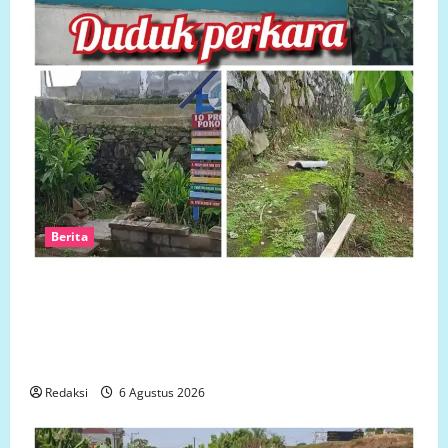
Berita
Ketua LP.K-P-K akan bersurat ke Developer dugaan
adanya faktor pembiaran Talud Perumahan Griya
Manggar Asri Trisobo, Rembes/Bocor dan belum
tersedianya Fasum dan Fasos
Redaksi
6 Agustus 2026