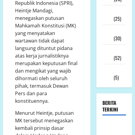
Republik Indonesia (SPRI),
Heintje Mandagi,
Desember
menegaskan putusan
2025
(25)
Mahkamah Konstitusi (MK)
November
yang menyatakan
2025
(30)
wartawan tidak dapat
langsung dituntut pidana
Oktober
atas kerja jurnalistiknya
2025
(52)
merupakan keputusan final
September
dan mengikat yang wajib
2025
(5)
dihormati oleh seluruh
pihak, termasuk Dewan
Pers dan para
konstituennya.
BERITA
TERKINI
Menurut Heintje, putusan
MK tersebut menegaskan
Ketua LP.K-
kembali prinsip dasar
P-K akan