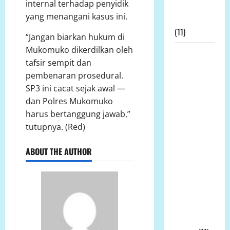
internal terhadap penyidik
Kesaktian
yang menangani kasus ini.
Pancasila
(11)
“Jangan biarkan hukum di
Mukomuko dikerdilkan oleh
Prof Dr
tafsir sempit dan
Sutan
pembenaran prosedural.
Nasomal
SP3 ini cacat sejak awal —
Sambut
dan Polres Mukomuko
Baik Dewan
harus bertanggung jawab,”
Pers Mulai
tutupnya. (Red)
Bela
Wartawan
ABOUT THE AUTHOR
Harap
Kasus
Wartawan
Bekasi
DiLirik
Dewan