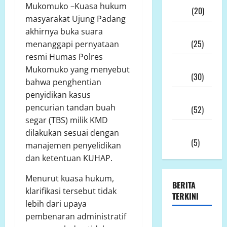
Mukomuko –Kuasa hukum
2026
(20)
masyarakat Ujung Padang
Desember
akhirnya buka suara
2025
(25)
menanggapi pernyataan
resmi Humas Polres
November
Mukomuko yang menyebut
2025
(30)
bahwa penghentian
penyidikan kasus
Oktober
pencurian tandan buah
2025
(52)
segar (TBS) milik KMD
September
dilakukan sesuai dengan
2025
(5)
manajemen penyelidikan
dan ketentuan KUHAP.
Menurut kuasa hukum,
BERITA
klarifikasi tersebut tidak
TERKINI
lebih dari upaya
pembenaran administratif
Jumat 7