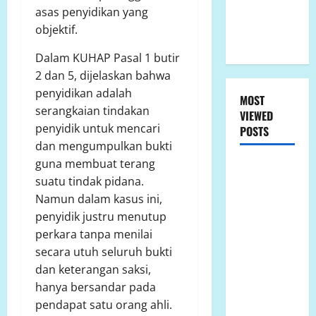
Penyelesaian
asas penyidikan yang
Konflik
objektif.
Lahan
Dalam KUHAP Pasal 1 butir
2 dan 5, dijelaskan bahwa
penyidikan adalah
MOST
serangkaian tindakan
VIEWED
penyidik untuk mencari
POSTS
dan mengumpulkan bukti
guna membuat terang
LP.K-P-K
suatu tindak pidana.
Ikuti RDPU
Namun dalam kasus ini,
DPRD Tanah
penyidik justru menutup
Laut, Soroti
perkara tanpa menilai
Ketidak
secara utuh seluruh bukti
transparanan
dan keterangan saksi,
PT Arutmin
hanya bersandar pada
dalam
pendapat satu orang ahli.
Sengketa