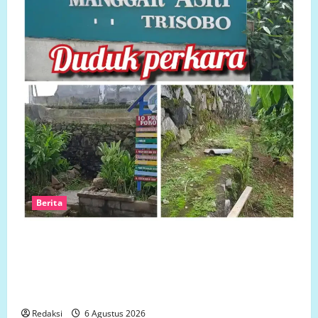
Berita
Ketua LP.K-P-K akan bersurat ke Developer dugaan
adanya faktor pembiaran Talud Perumahan Griya
Manggar Asri Trisobo, Rembes/Bocor dan belum
tersedianya Fasum dan Fasos
Redaksi
6 Agustus 2026