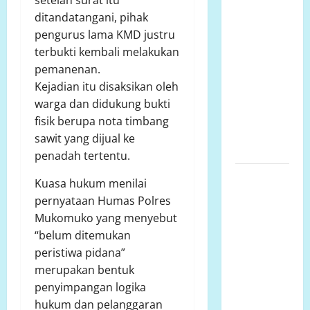
proyek
ditandatangani, pihak
siluman,
pengurus lama KMD justru
tanpa papan
terbukti kembali melakukan
informasi
pemanenan.
Publik,
Kejadian itu disaksikan oleh
diduga
warga dan didukung bukti
menggunakan
fisik berupa nota timbang
APBD Kota
sawit yang dijual ke
Semarang
penadah tertentu.
Perjuangan
Kuasa hukum menilai
Warga
pernyataan Humas Polres
Lariang
Mukomuko yang menyebut
Berlangsung
“belum ditemukan
Puluhan
peristiwa pidana”
Tahun,
merupakan bentuk
Aliansi
penyimpangan logika
Minta
hukum dan pelanggaran