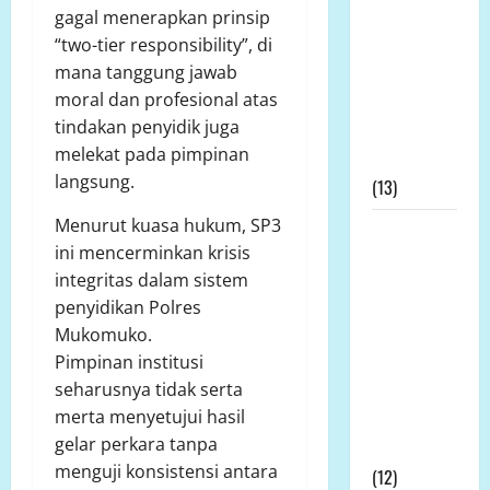
gagal menerapkan prinsip
Bolango
“two-tier responsibility”, di
Dipertanyakan,
mana tanggung jawab
Dinas
moral dan profesional atas
Pertanian:
tindakan penyidik juga
Tak Ada
melekat pada pimpinan
Permohonan
langsung.
(13)
Menurut kuasa hukum, SP3
Kapolda
ini mencerminkan krisis
Bengkulu
integritas dalam sistem
Didesak
penyidikan Polres
Evaluasi
Mukomuko.
Kinerja
Pimpinan institusi
Kapolres
seharusnya tidak serta
Mukomuko
merta menyetujui hasil
Terkait SP3
gelar perkara tanpa
Kontroversial
menguji konsistensi antara
(12)