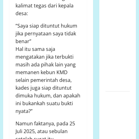
kalimat tegas dari kepala
Talud
desa:
Perumahan
Griya
“Saya siap dituntut hukum
Manggar
jika pernyataan saya tidak
Asri
benar”
Trisobo,
Hal itu sama saja
Rembes/Bocor
mengatakan jika terbukti
dan belum
masih ada pihak lain yang
tersedianya
memanen kebun KMD
Fasum dan
selain pemerintah desa,
Fasos
kades juga siap dituntut
dimuka hukum, dan apakah
Ketua
ini bukankah suatu bukti
Komcab
nyata?”
LP.K-P-K
Kota
Namun faktanya, pada 25
semarang
Juli 2025, atau sebulan
mengkritisi
setelah surat itu