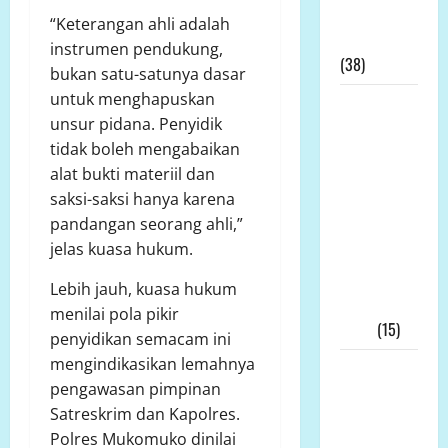
Lahan
“Keterangan ahli adalah
Tambang
instrumen pendukung,
(38)
bukan satu-satunya dasar
untuk menghapuskan
LP.K-P-K
unsur pidana. Penyidik
Pimpinan
tidak boleh mengabaikan
Andi
alat bukti materiil dan
Aro/Freddy
saksi-saksi hanya karena
RJ.Tulangow
pandangan seorang ahli,”
Akan
jelas kuasa hukum.
Menggelar
RAKERNAS
Lebih jauh, kuasa hukum
III Tahun
menilai pola pikir
2025
(15)
penyidikan semacam ini
mengindikasikan lemahnya
Alih Fungsi
pengawasan pimpinan
Lahan
Satreskrim dan Kapolres.
Pertanian
Polres Mukomuko dinilai
di Bone