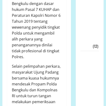
Bengkulu dengan dasar
Hadir
hukum Pasal 7 KUHAP dan
Ditengah
Peraturan Kapolri Nomor 6
Kesengsaraan
Tahun 2019 tentang
Rakyat
wewenang penyidik tingkat
Memulihkan
Polda untuk mengambil
Ekonomi
alih perkara yang
Kerakyatan
penanganannya dinilai
Nyata!!!
(12)
tidak profesional di tingkat
Wakil
Polres.
Bupati
Selain pelimpahan perkara,
Tanjab
masyarakat Ujung Padang
Timur,
bersama kuasa hukumnya
Muslimin
mendesak Propam Polda
Tanja, Jadi
Bengkulu dan Kompolnas
Irup
RI untuk turun tangan
Peringatan
melakukan pemeriksaan
Hari