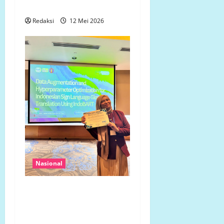
Sumatra
Redaksi
12 Mei 2026
Nasional
Heboh! Putri dari Ketum
LP.K-P-K Diundang IEEE,
Mewakili Indonesia di Ajang