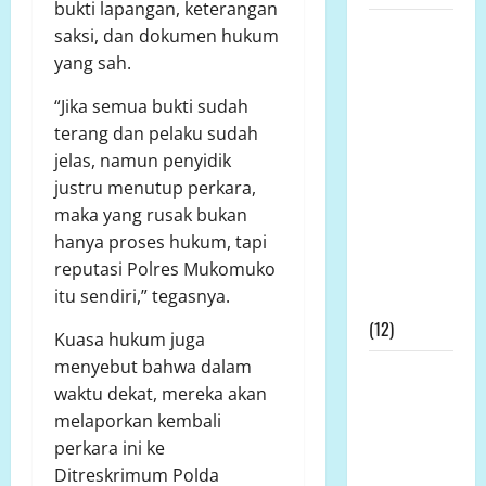
bukti lapangan, keterangan
Prof DR KH
saksi, dan dokumen hukum
Sutan
yang sah.
Nasomal
“Jika semua bukti sudah
dan Media
terang dan pelaku sudah
Nasional
jelas, namun penyidik
Mengucapkan
justru menutup perkara,
Terimakasih
maka yang rusak bukan
Kepada
hanya proses hukum, tapi
Dewan Pers
reputasi Polres Mukomuko
Atas
itu sendiri,” tegasnya.
Gebrakannya
(12)
Kuasa hukum juga
menyebut bahwa dalam
Prof Dr
waktu dekat, mereka akan
Sutan
melaporkan kembali
Nasomal
perkara ini ke
Minta
Ditreskrimum Polda
Presiden