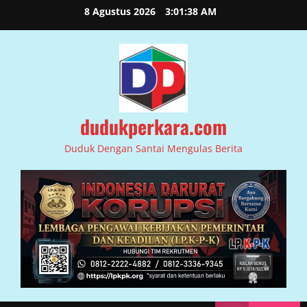
Skip
8 Agustus 2026
3:01:38 AM
to
content
dudukperkara.com
Duduk Dengan Santai Mengulas Berita