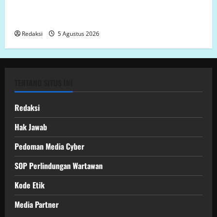
proyek siluman, tanpa papan informasi Publik,
diduga menggunakan APBD Kota Semarang
Redaksi
5 Agustus 2026
TENTANG SITUS INI
Redaksi
Hak Jawab
Pedoman Media Cyber
SOP Perlindungan Wartawan
Kode Etik
Media Partner