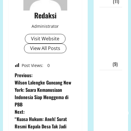
Pers!!!
(11)
Skandal
Redaksi
Dana Hibah
Administrator
Jatim
Meledak: 21
Visit Website
Tersangka,
View All Posts
KPK Buru
“Otak”
Utama
(9)
Post Views:
0
P
Previous:
Ketua
Wilson Lalengke Guncang New
Umum LP-
o
York: Suara Kemanusiaan
K.P.K Pusat
Indonesia Siap Menggema di
Andi Aro
s
PBB
Puas Atas
t
Next:
Pemberhentian
“Kuasa Hukum: Aneh! Surat
Wahyudin
n
Resmi Kepala Desa Tak Jadi
Muridu Usai