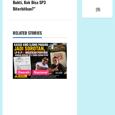
Bukti, Kok Bisa SP3
Videonya
a
Diterbitkan?”
Viral
(9)
v
i
RELATED STORIES
g
a
t
i
Daerah
Nasional
o
Kasus KMD Ujung Padang
n
Jadi Sorotan, LP K-P-K
Ingatkan Penyidik Jangan
Berani SP3 Tanpa Dasar
Kuat