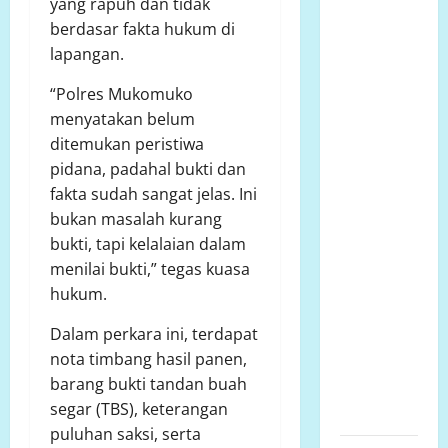
yang rapuh dan tidak
Agustus
berdasar fakta hukum di
2026
lapangan.
Bantuan
Sosial Para
“Polres Mukomuko
Dermawan
menyatakan belum
Untuk Turut
ditemukan peristiwa
Membantu
pidana, padahal bukti dan
Keluarga
fakta sudah sangat jelas. Ini
Ibu Sani
bukan masalah kurang
Binti
bukti, tapi kelalaian dalam
Lempongnge
menilai bukti,” tegas kuasa
di Desa
hukum.
Beru-Beru,
Dalam perkara ini, terdapat
Kecamatan
nota timbang hasil panen,
Kalukku,
barang bukti tandan buah
Kabupaten
segar (TBS), keterangan
Mamuju,.
puluhan saksi, serta