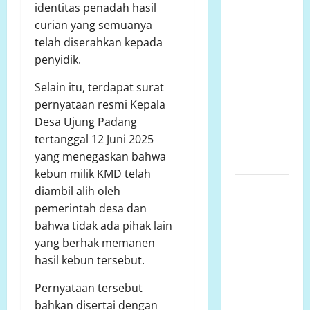
Polsek
identitas penadah hasil
Semarang
curian yang semuanya
Tengah
telah diserahkan kepada
Datangi TKP
penyidik.
Penemuan
Selain itu, terdapat surat
Pria
pernyataan resmi Kepala
Meninggal
Desa Ujung Padang
Dunia di
tertanggal 12 Juni 2025
Hotel
yang menegaskan bahwa
Singapore
kebun milik KMD telah
Ketua LP.K-
diambil alih oleh
P-K akan
pemerintah desa dan
bersurat ke
bahwa tidak ada pihak lain
Developer
yang berhak memanen
dugaan
hasil kebun tersebut.
adanya
Pernyataan tersebut
faktor
bahkan disertai dengan
pembiaran