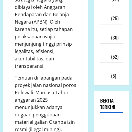
dibiayai oleh Anggaran
Desember
Pendapatan dan Belanja
2025
(25)
Negara (APBN). Oleh
karena itu, setiap tahapan
November
pelaksanaan wajib
2025
(30)
menjunjung tinggi prinsip
Oktober
legalitas, efisiensi,
2025
(52)
akuntabilitas, dan
transparansi.
September
2025
(5)
Temuan di lapangan pada
proyek jalan nasional poros
Polewali–Mamasa Tahun
anggaran 2025
BERITA
TERKINI
menunjukkan adanya
dugaan penggunaan
Jumat 7
material galian C tanpa izin
Agustus
resmi (illegal mining).