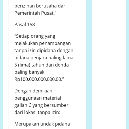
Talud
perizinan berusaha dari
Perumahan
Pemerintah Pusat.”
Griya
Manggar
Pasal 158
Asri
Trisobo,
“Setiap orang yang
Rembes/Bocor
melakukan penambangan
dan belum
tanpa izin dipidana dengan
tersedianya
pidana penjara paling lama
Fasum dan
5 (lima) tahun dan denda
Fasos
paling banyak
Rp100.000.000.000,00.”
Ketua
Komcab
Dengan demikian,
LP.K-P-K
penggunaan material
Kota
galian C yang bersumber
semarang
dari lokasi tanpa izin:
mengkritisi
Merupakan tindak pidana
proyek