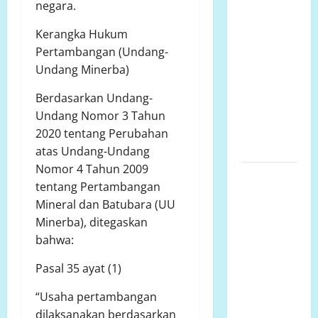
Semarang
negara.
Tengah
Kerangka Hukum
Datangi TKP
Pertambangan (Undang-
Penemuan
Undang Minerba)
Pria
Meninggal
Berdasarkan Undang-
Dunia di
Undang Nomor 3 Tahun
Hotel
2020 tentang Perubahan
Singapore
atas Undang-Undang
Nomor 4 Tahun 2009
Ketua LP.K-
tentang Pertambangan
P-K akan
Mineral dan Batubara (UU
bersurat ke
Minerba), ditegaskan
Developer
bahwa:
dugaan
adanya
Pasal 35 ayat (1)
faktor
“Usaha pertambangan
pembiaran
dilaksanakan berdasarkan