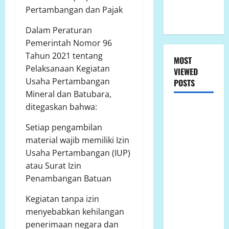
Konflik
Pertambangan dan Pajak
Lahan
Dalam Peraturan
Pemerintah Nomor 96
Tahun 2021 tentang
MOST
Pelaksanaan Kegiatan
VIEWED
Usaha Pertambangan
POSTS
Mineral dan Batubara,
ditegaskan bahwa:
LP.K-P-K
Ikuti RDPU
Setiap pengambilan
DPRD Tanah
material wajib memiliki Izin
Laut, Soroti
Usaha Pertambangan (IUP)
Ketidak
atau Surat Izin
transparanan
Penambangan Batuan
PT Arutmin
dalam
Kegiatan tanpa izin
Sengketa
menyebabkan kehilangan
Lahan
penerimaan negara dan