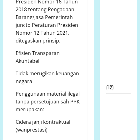
Prof DR KH
Presiden Nomor 16 Tahun
Sutan
2018 tentang Pengadaan
Nasomal
Barang/Jasa Pemerintah
dan Media
juncto Peraturan Presiden
Nasional
Nomor 12 Tahun 2021,
Mengucapkan
ditegaskan prinsip:
Terimakasih
Efisien Transparan
Kepada
Akuntabel
Dewan Pers
Atas
Tidak merugikan keuangan
Gebrakannya
negara
(12)
Penggunaan material ilegal
Prof Dr
tanpa persetujuan sah PPK
Sutan
merupakan:
Nasomal
Cidera janji kontraktual
Minta
(wanprestasi)
Presiden
Hadir