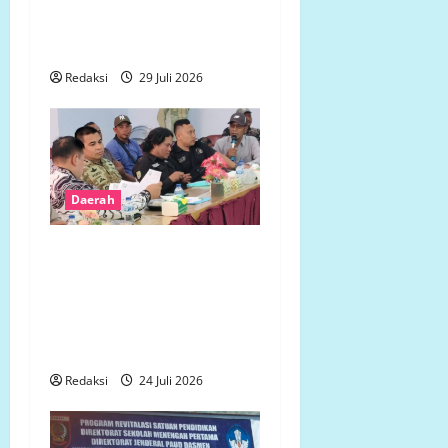
Persalinan Darurat Tak
Dapat Pelayanan
Redaksi
29 Juli 2026
Daerah
Tidak Ingin Dirugikan,
Petani Terdampak
Pembangunan Yonif TP
Gelar Aksi Damai di
Mukomuko
Redaksi
24 Juli 2026