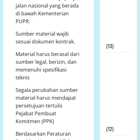
jalan nasional yang berada
Dipertanyakan,
di bawah Kementerian
Dinas
PUPR:
Pertanian:
Tak Ada
Sumber material wajib
Permohonan
sesuai dokumen kontrak.
(13)
Material harus berasal dari
Kapolda
sumber legal, berizin, dan
Bengkulu
memenuhi spesifikasi
Didesak
teknis
Evaluasi
Kinerja
Segala perubahan sumber
Kapolres
material harus mendapat
Mukomuko
persetujuan tertulis
Terkait SP3
Pejabat Pembuat
Kontroversial
Komitmen (PPK)
(12)
Berdasarkan Peraturan