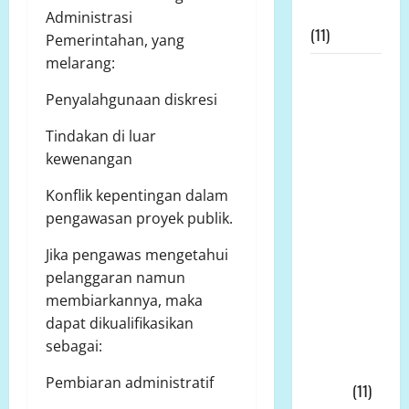
Pancasila
Administrasi
(11)
Pemerintahan, yang
melarang:
Prof Dr
Sutan
Penyalahgunaan diskresi
Nasomal
Tindakan di luar
Sambut
kewenangan
Baik Dewan
Pers Mulai
Konflik kepentingan dalam
Bela
pengawasan proyek publik.
Wartawan
Harap
Jika pengawas mengetahui
Kasus
pelanggaran namun
Wartawan
membiarkannya, maka
Bekasi
dapat dikualifikasikan
DiLirik
sebagai:
Dewan
Pembiaran administratif
Pers!!!
(11)