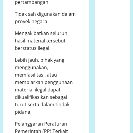
pertambangan
siluman,
tanpa papan
Tidak sah digunakan dalam
informasi
proyek negara
Publik,
Mengakibatkan seluruh
diduga
hasil material tersebut
menggunakan
berstatus ilegal
APBD Kota
Semarang
Lebih jauh, pihak yang
menggunakan,
Perjuangan
memfasilitasi, atau
Warga
membiarkan penggunaan
Lariang
material ilegal dapat
Berlangsung
dikualifikasikan sebagai
Puluhan
turut serta dalam tindak
Tahun,
pidana.
Aliansi
Minta
Pelanggaran Peraturan
Penyelesaian
Pemerintah (PP) Terkait