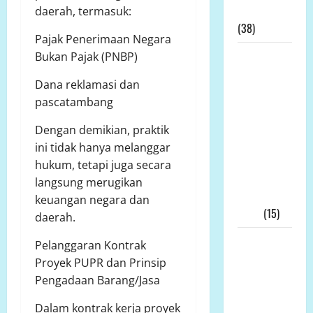
Tambang
daerah, termasuk:
(38)
Pajak Penerimaan Negara
LP.K-P-K
Bukan Pajak (PNBP)
Pimpinan
Dana reklamasi dan
Andi
pascatambang
Aro/Freddy
RJ.Tulangow
Dengan demikian, praktik
Akan
ini tidak hanya melanggar
Menggelar
hukum, tetapi juga secara
RAKERNAS
langsung merugikan
III Tahun
keuangan negara dan
2025
(15)
daerah.
Alih Fungsi
Pelanggaran Kontrak
Lahan
Proyek PUPR dan Prinsip
Pertanian
Pengadaan Barang/Jasa
di Bone
Dalam kontrak kerja proyek
Bolango