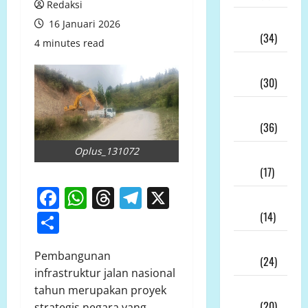
Redaksi
Juli
16 Januari 2026
2026
(34)
4 minutes read
Juni
2026
(30)
Mei
2026
(36)
Oplus_131072
April
2026
(17)
Facebook
WhatsApp
Threads
Telegram
X
Maret
Share
2026
(14)
Februari
Pembangunan
2026
(24)
infrastruktur jalan nasional
Januari
tahun merupakan proyek
2026
(20)
strategis negara yang