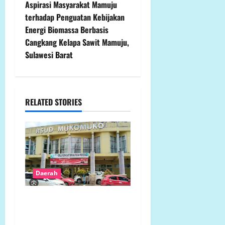
n
Aspirasi Masyarakat Mamuju
terhadap Penguatan Kebijakan
a
Energi Biomassa Berbasis
v
Cangkang Kelapa Sawit Mamuju,
Sulawesi Barat
i
g
RELATED STORIES
a
t
i
o
Daerah
n
Pengabaian Hasil Sidak
Bupati di RSUD Mukomuko
Berujung Bahaya: Pasien