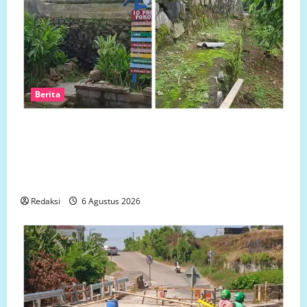
Berita
Ketua LP.K-P-K akan bersurat ke Developer dugaan
adanya faktor pembiaran Talud Perumahan Griya
Manggar Asri Trisobo, Rembes/Bocor dan belum
tersedianya Fasum dan Fasos
Redaksi
6 Agustus 2026