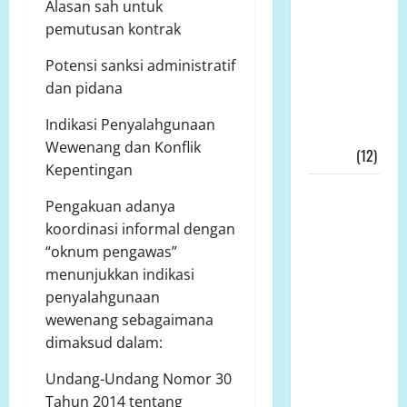
Alasan sah untuk
Ditengah
pemutusan kontrak
Kesengsaraan
Rakyat
Potensi sanksi administratif
Memulihkan
dan pidana
Ekonomi
Indikasi Penyalahgunaan
Kerakyatan
Wewenang dan Konflik
Nyata!!!
(12)
Kepentingan
Wakil
Pengakuan adanya
Bupati
koordinasi informal dengan
Tanjab
“oknum pengawas”
Timur,
menunjukkan indikasi
Muslimin
penyalahgunaan
Tanja, Jadi
wewenang sebagaimana
Irup
dimaksud dalam:
Peringatan
Hari
Undang-Undang Nomor 30
Kesaktian
Tahun 2014 tentang