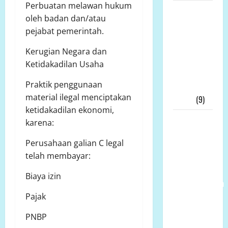
Perbuatan melawan hukum
Skandal
oleh badan dan/atau
Dana Hibah
pejabat pemerintah.
Jatim
Meledak: 21
Kerugian Negara dan
Tersangka,
Ketidakadilan Usaha
KPK Buru
Praktik penggunaan
“Otak”
material ilegal menciptakan
Utama
(9)
ketidakadilan ekonomi,
Ketua
karena:
Umum LP-
Perusahaan galian C legal
K.P.K Pusat
telah membayar:
Andi Aro
Puas Atas
Biaya izin
Pemberhentian
Wahyudin
Pajak
Muridu Usai
PNBP
Videonya