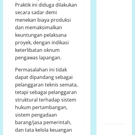
2026
Praktik ini diduga dilakukan
Bantuan
secara sadar demi
Sosial Para
menekan biaya produksi
Dermawan
dan memaksimalkan
Untuk Turut
keuntungan pelaksana
Membantu
proyek, dengan indikasi
Keluarga
keterlibatan oknum
Ibu Sani
pengawas lapangan.
Binti
Permasalahan ini tidak
Lempongnge
dapat dipandang sebagai
di Desa
pelanggaran teknis semata,
Beru-Beru,
tetapi sebagai pelanggaran
Kecamatan
struktural terhadap sistem
Kalukku,
hukum pertambangan,
Kabupaten
sistem pengadaan
Mamuju,.
barang/jasa pemerintah,
Polsek
dan tata kelola keuangan