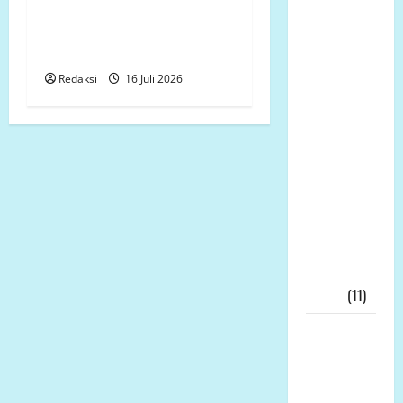
Sutan
Bestek Tak Dapat
Nasomal
Ditunjukkan, Galian Pondasi
Sambut
Dipertanyakan
Baik Dewan
Redaksi
16 Juli 2026
Pers Mulai
Bela
Wartawan
Harap
Kasus
Wartawan
Bekasi
DiLirik
Dewan
Pers!!!
(11)
Skandal
Dana Hibah
Jatim
Meledak: 21