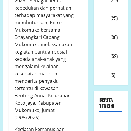
2026 – Sebagai bentuk
kepedulian dan perhatian
Desember
terhadap masyarakat yang
2025
(25)
membutuhkan, Polres
November
Mukomuko bersama
2025
(30)
Bhayangkari Cabang
Mukomuko melaksanakan
Oktober
kegiatan bantuan sosial
2025
(52)
kepada anak-anak yang
mengalami kelainan
September
kesehatan maupun
2025
(5)
menderita penyakit
tertentu di kawasan
Benteng Anna, Kelurahan
BERITA
Koto Jaya, Kabupaten
TERKINI
Mukomuko, Jumat
(29/5/2026).
Ketua LP.K-
P-K akan
Kegiatan kemanusiaan