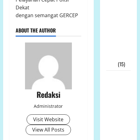
Pimpinan
Dekat
Andi
dengan semangat GERCEP
Aro/Freddy
RJ.Tulangow
ABOUT THE AUTHOR
Akan
Menggelar
RAKERNAS
III Tahun
2025
(15)
Alih Fungsi
Lahan
Pertanian
Redaksi
di Bone
Administrator
Bolango
Dipertanyakan,
Visit Website
Dinas
View All Posts
Pertanian:
Tak Ada