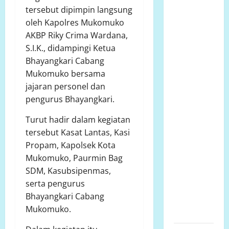
bersurat ke
tersebut dipimpin langsung
Developer
oleh Kapolres Mukomuko
dugaan
AKBP Riky Crima Wardana,
adanya
S.I.K., didampingi Ketua
faktor
Bhayangkari Cabang
pembiaran
Mukomuko bersama
Talud
jajaran personel dan
Perumahan
pengurus Bhayangkari.
Griya
Turut hadir dalam kegiatan
Manggar
tersebut Kasat Lantas, Kasi
Asri
Propam, Kapolsek Kota
Trisobo,
Mukomuko, Paurmin Bag
Rembes/Bocor
SDM, Kasubsipenmas,
dan belum
serta pengurus
tersedianya
Bhayangkari Cabang
Fasum dan
Mukomuko.
Fasos