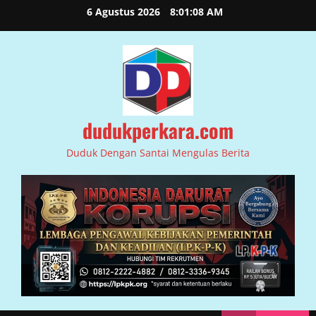
Skip
6 Agustus 2026
8:01:09 AM
to
content
dudukperkara.com
Duduk Dengan Santai Mengulas Berita