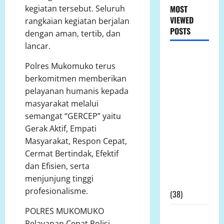
MOST
kegiatan tersebut. Seluruh
VIEWED
rangkaian kegiatan berjalan
POSTS
dengan aman, tertib, dan
lancar.
LP.K-P-K
Polres Mukomuko terus
Ikuti RDPU
berkomitmen memberikan
DPRD Tanah
pelayanan humanis kepada
Laut, Soroti
masyarakat melalui
Ketidak
semangat “GERCEP” yaitu
transparanan
Gerak Aktif, Empati
PT Arutmin
Masyarakat, Respon Cepat,
dalam
Cermat Bertindak, Efektif
Sengketa
dan Efisien, serta
Lahan
menjunjung tinggi
Tambang
profesionalisme.
(38)
POLRES MUKOMUKO
LP.K-P-K
Pelayanan Cepat Polisi