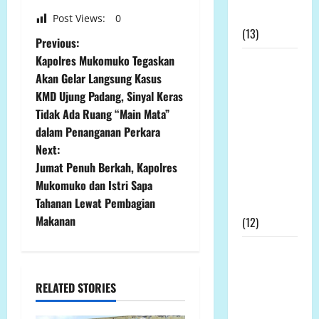
Permohonan
Post Views:
0
(13)
P
Previous:
Kapolres Mukomuko Tegaskan
Kapolda
o
Akan Gelar Langsung Kasus
Bengkulu
KMD Ujung Padang, Sinyal Keras
Didesak
s
Tidak Ada Ruang “Main Mata”
Evaluasi
t
dalam Penanganan Perkara
Kinerja
Next:
Kapolres
n
Jumat Penuh Berkah, Kapolres
Mukomuko
Mukomuko dan Istri Sapa
Terkait SP3
a
Tahanan Lewat Pembagian
Kontroversial
v
Makanan
(12)
i
Prof DR KH
Sutan
g
Nasomal
RELATED STORIES
dan Media
a