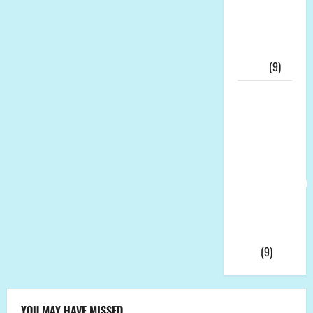
Tersangka,
KPK Buru
“Otak”
Utama
(9)
Ketua
Umum LP-
K.P.K Pusat
Andi Aro
Puas Atas
Pemberhentian
Wahyudin
Muridu Usai
Videonya
Viral
(9)
YOU MAY HAVE MISSED