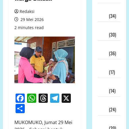
Juli
Redaksi
2026
(34)
29 Mei 2026
Juni
2 minutes read
2026
(30)
Mei
2026
(36)
April
2026
(17)
Maret
2026
(14)
Facebook
WhatsApp
Threads
Telegram
X
Februari
Share
2026
(24)
Januari
MUKOMUKO, Jumat 29 Mei
2026
(20)