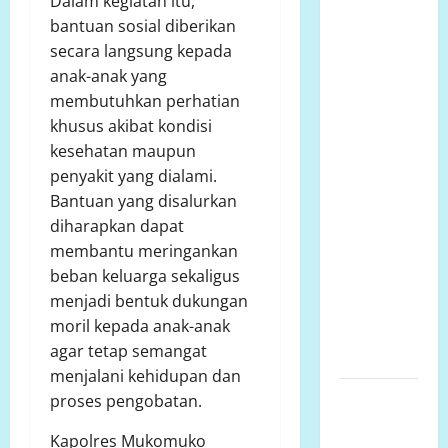
Dalam kegiatan itu,
Ketua
bantuan sosial diberikan
Komcab
secara langsung kepada
LP.K-P-K
anak-anak yang
Kota
membutuhkan perhatian
semarang
khusus akibat kondisi
mengkritisi
kesehatan maupun
proyek
penyakit yang dialami.
siluman,
Bantuan yang disalurkan
tanpa papan
diharapkan dapat
informasi
membantu meringankan
Publik,
beban keluarga sekaligus
diduga
menjadi bentuk dukungan
menggunakan
moril kepada anak-anak
APBD Kota
agar tetap semangat
Semarang
menjalani kehidupan dan
Perjuangan
proses pengobatan.
Warga
Kapolres Mukomuko