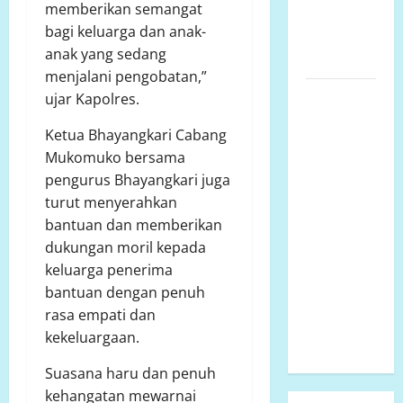
memberikan semangat
KABUPATEN
bagi keluarga dan anak-
MAMUJU
anak yang sedang
UTARA
menjalani pengobatan,”
Pembangunan
ujar Kapolres.
SMP Negeri
Ketua Bhayangkari Cabang
2
Mukomuko bersama
Rantebulahan
pengurus Bhayangkari juga
Timur Tahun
turut menyerahkan
Anggaran
bantuan dan memberikan
2024 Belum
dukungan moril kepada
Rampung,
keluarga penerima
Aktivitas
bantuan dengan penuh
Belajar
rasa empati dan
Mengajar
kekeluargaan.
Terdampak
Suasana haru dan penuh
kehangatan mewarnai