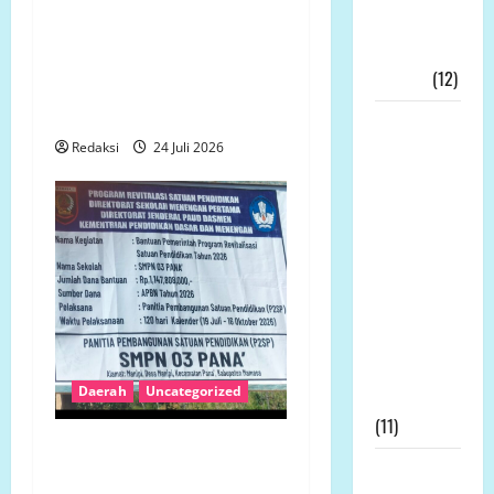
Tidak Ingin Dirugikan,
Ekonomi
Petani Terdampak
Kerakyatan
Pembangunan Yonif TP
Nyata!!!
(12)
Gelar Aksi Damai di
Mukomuko
Wakil
Bupati
Redaksi
24 Juli 2026
Tanjab
Timur,
Muslimin
Tanja, Jadi
Irup
Peringatan
Hari
Kesaktian
Daerah
Uncategorized
Pancasila
(11)
Revitalisasi SMP 3 Panak
Prof Dr
Rp1,14 Miliar Disorot,