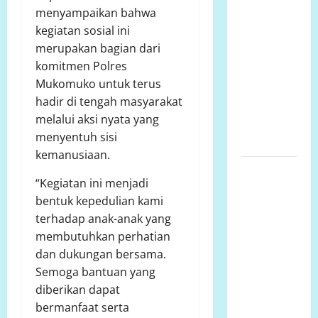
Lariang
menyampaikan bahwa
Berlangsung
kegiatan sosial ini
Puluhan
merupakan bagian dari
Tahun,
komitmen Polres
Aliansi
Mukomuko untuk terus
Minta
hadir di tengah masyarakat
Penyelesaian
melalui aksi nyata yang
Konflik
menyentuh sisi
Lahan
kemanusiaan.
SENGKETA
“Kegiatan ini menjadi
LAHAN
bentuk kepedulian kami
DUSUN
terhadap anak-anak yang
DUSUN
membutuhkan perhatian
MARISA
dan dukungan bersama.
DESA
Semoga bantuan yang
LARIANG
diberikan dapat
KECAMATAN
bermanfaat serta
TIKKE RAYA