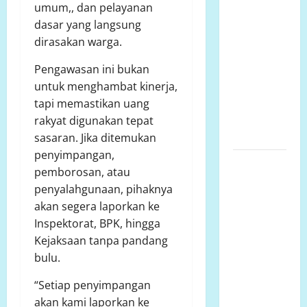
umum,, dan pelayanan
Lahan Pasca
dasar yang langsung
Pencabutan
dirasakan warga.
Izin PT
Letawa dan
Pengawasan ini bukan
Harapan
untuk menghambat kinerja,
Masyarakat
tapi memastikan uang
Dusun
rakyat digunakan tepat
Marisa
sasaran. Jika ditemukan
penyimpangan,
GEGER!
pemborosan, atau
Sawah
penyalahgunaan, pihaknya
Lindung di
akan segera laporkan ke
Suwawa
Inspektorat, BPK, hingga
Dibangun
Kejaksaan tanpa pandang
Pondasi, LP.
bulu.
K-P-K:
Dinas
“Setiap penyimpangan
Pertanian
akan kami laporkan ke