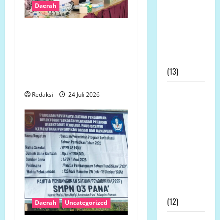
Daerah
Dipertanyakan,
Dinas
Tidak Ingin Dirugikan,
Pertanian:
Petani Terdampak
Tak Ada
Pembangunan Yonif TP
Permohonan
Gelar Aksi Damai di
(13)
Mukomuko
Kapolda
Redaksi
24 Juli 2026
Bengkulu
Didesak
Evaluasi
Kinerja
Kapolres
Mukomuko
Terkait SP3
Kontroversial
(12)
Daerah
Uncategorized