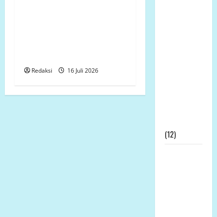
Prof DR KH
Revitalisasi SMP 3 Panak
Sutan
Rp1,14 Miliar Disorot,
Nasomal
Bestek Tak Dapat
dan Media
Ditunjukkan, Galian Pondasi
Nasional
Dipertanyakan
Mengucapkan
Redaksi
16 Juli 2026
Terimakasih
Kepada
Dewan Pers
Atas
Gebrakannya
(12)
Prof Dr
Sutan
Nasomal
Minta
Presiden
Hadir