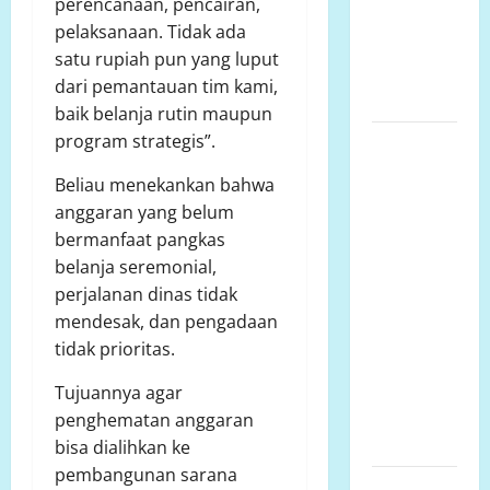
perencanaan, pencairan,
ternak
pelaksanaan. Tidak ada
selangit,
satu rupiah pun yang luput
Peternak
dari pemantauan tim kami,
menjerit
baik belanja rutin maupun
program strategis”.
Perjuangan
Mendirikan
Beliau menekankan bahwa
UPTD SMA
anggaran yang belum
Negeri 1
bermanfaat pangkas
Panak dan
belanja seremonial,
Klarifikasi
perjalanan dinas tidak
Kepala
mendesak, dan pengadaan
Sekolah
tidak prioritas.
Terkait
Pembayaran
Tujuannya agar
Tenaga
penghematan anggaran
Kerja
bisa dialihkan ke
pembangunan sarana
Status