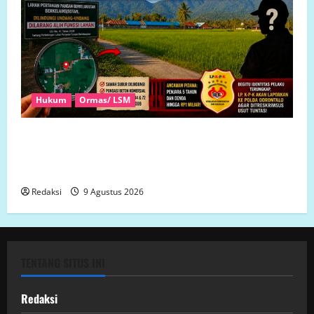
Hukum
Ormas/ LSM
GEGER! Sawah Lindung di Suwawa Dibangun Pondasi,
LP. K-P-K: Dinas Pertanian dan Pertanahan Harus
Tanggung Jawab Jika Status Lahan Berubah!
Redaksi
9 Agustus 2026
TENTANG SITUS INI
Redaksi