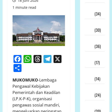
18 Juni 2026
Juli
1 minute read
2026
(34)
Juni
2026
(30)
Mei
2026
(36)
April
Facebook
WhatsApp
Threads
Telegram
X
2026
(17)
Share
Maret
2026
(14)
MUKOMUKO
-Lembaga
Pengawal Kebijakan
Februari
Pemerintah dan Keadilan
2026
(24)
(LP.K-P-K), organisasi
Januari
pengawas sosial mandiri,
2026
(20)
mengeluarkan peringatan