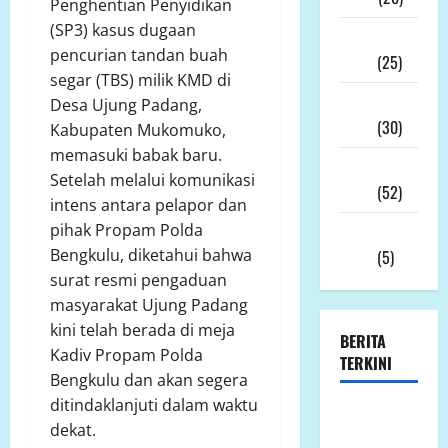
Penghentian Penyidikan
(SP3) kasus dugaan
Desember
pencurian tandan buah
2025
(25)
segar (TBS) milik KMD di
November
Desa Ujung Padang,
2025
(30)
Kabupaten Mukomuko,
memasuki babak baru.
Oktober
Setelah melalui komunikasi
2025
(52)
intens antara pelapor dan
pihak Propam Polda
September
Bengkulu, diketahui bahwa
2025
(5)
surat resmi pengaduan
masyarakat Ujung Padang
kini telah berada di meja
BERITA
Kadiv Propam Polda
TERKINI
Bengkulu dan akan segera
ditindaklanjuti dalam waktu
Jumat 7
dekat.
Agustus