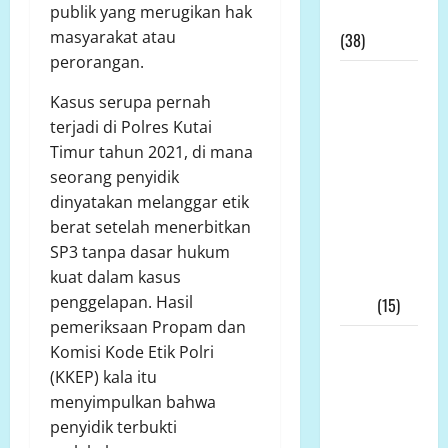
publik yang merugikan hak
Tambang
masyarakat atau
(38)
perorangan.
LP.K-P-K
Kasus serupa pernah
Pimpinan
terjadi di Polres Kutai
Andi
Timur tahun 2021, di mana
Aro/Freddy
seorang penyidik
RJ.Tulangow
dinyatakan melanggar etik
Akan
berat setelah menerbitkan
Menggelar
SP3 tanpa dasar hukum
RAKERNAS
kuat dalam kasus
III Tahun
penggelapan. Hasil
2025
(15)
pemeriksaan Propam dan
Alih Fungsi
Komisi Kode Etik Polri
Lahan
(KKEP) kala itu
Pertanian
menyimpulkan bahwa
di Bone
penyidik terbukti
Bolango