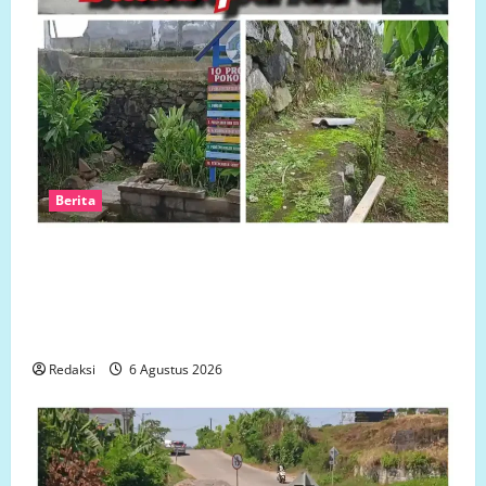
Berita
Ketua LP.K-P-K akan bersurat ke Developer dugaan
adanya faktor pembiaran Talud Perumahan Griya
Manggar Asri Trisobo, Rembes/Bocor dan belum
tersedianya Fasum dan Fasos
Redaksi
6 Agustus 2026