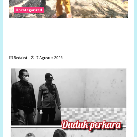
Uncategorized
Jumat 7 Agustus 2026 Bantuan Sosial Para
Dermawan Untuk Turut Membantu Keluarga Ibu Sani
Binti Lempongnge di Desa Beru-Beru, Kecamatan
Kalukku, Kabupaten Mamuju,.
Redaksi
7 Agustus 2026