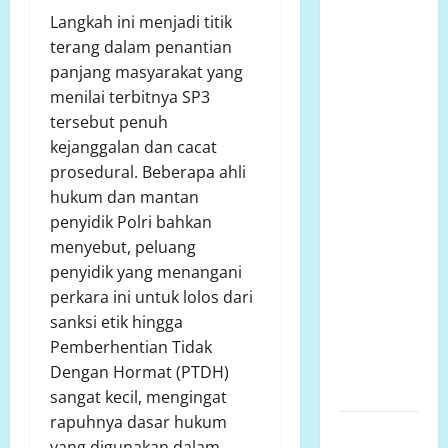
2026
Langkah ini menjadi titik
Bantuan
terang dalam penantian
Sosial Para
panjang masyarakat yang
Dermawan
menilai terbitnya SP3
Untuk Turut
tersebut penuh
Membantu
kejanggalan dan cacat
Keluarga
prosedural. Beberapa ahli
Ibu Sani
hukum dan mantan
Binti
penyidik Polri bahkan
Lempongnge
menyebut, peluang
di Desa
penyidik yang menangani
Beru-Beru,
perkara ini untuk lolos dari
Kecamatan
sanksi etik hingga
Kalukku,
Pemberhentian Tidak
Kabupaten
Dengan Hormat (PTDH)
Mamuju,.
sangat kecil, mengingat
rapuhnya dasar hukum
Polsek
yang digunakan dalam