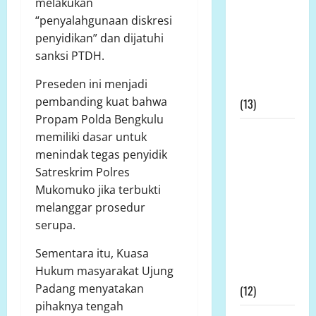
melakukan
Dipertanyakan,
“penyalahgunaan diskresi
Dinas
penyidikan” dan dijatuhi
Pertanian:
sanksi PTDH.
Tak Ada
Preseden ini menjadi
Permohonan
pembanding kuat bahwa
(13)
Propam Polda Bengkulu
Kapolda
memiliki dasar untuk
Bengkulu
menindak tegas penyidik
Didesak
Satreskrim Polres
Evaluasi
Mukomuko jika terbukti
Kinerja
melanggar prosedur
Kapolres
serupa.
Mukomuko
Sementara itu, Kuasa
Terkait SP3
Hukum masyarakat Ujung
Kontroversial
Padang menyatakan
(12)
pihaknya tengah