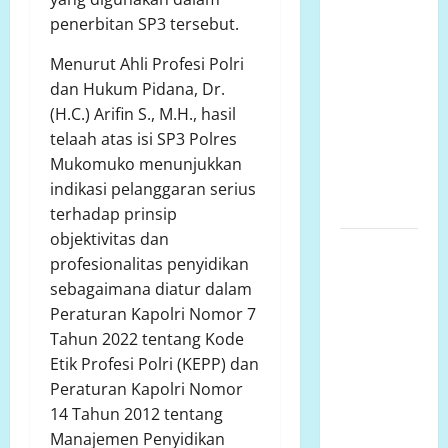
Semarang
penerbitan SP3 tersebut.
Tengah
Datangi TKP
Menurut Ahli Profesi Polri
Penemuan
dan Hukum Pidana, Dr.
Pria
(H.C.) Arifin S., M.H., hasil
Meninggal
telaah atas isi SP3 Polres
Dunia di
Mukomuko menunjukkan
Hotel
indikasi pelanggaran serius
Singapore
terhadap prinsip
objektivitas dan
Ketua LP.K-
profesionalitas penyidikan
P-K akan
sebagaimana diatur dalam
bersurat ke
Peraturan Kapolri Nomor 7
Developer
Tahun 2022 tentang Kode
dugaan
Etik Profesi Polri (KEPP) dan
adanya
Peraturan Kapolri Nomor
faktor
14 Tahun 2012 tentang
pembiaran
Manajemen Penyidikan