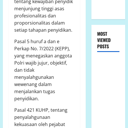
tentang kewajiban penyidik
Konflik
menjunjung tinggi asas
Lahan
profesionalitas dan
proporsionalitas dalam
setiap tahapan penyidikan.
MOST
VIEWED
Pasal 5 huruf a dan e
POSTS
Perkap No. 7/2022 (KEPP),
yang menegaskan anggota
LP.K-P-K
Polri wajib jujur, objektif,
Ikuti RDPU
dan tidak
DPRD Tanah
menyalahgunakan
Laut, Soroti
wewenang dalam
Ketidak
menjalankan tugas
transparanan
penyidikan.
PT Arutmin
Pasal 421 KUHP, tentang
dalam
penyalahgunaan
Sengketa
kekuasaan oleh pejabat
Lahan