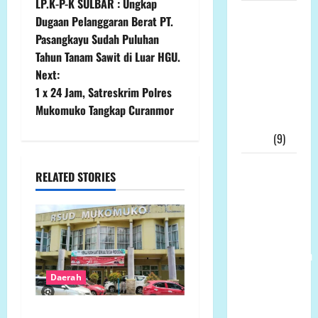
LP.K-P-K SULBAR : Ungkap
o
Skandal
Dugaan Pelanggaran Berat PT.
Dana Hibah
Pasangkayu Sudah Puluhan
s
Jatim
Tahun Tanam Sawit di Luar HGU.
Meledak: 21
t
Next:
Tersangka,
1 x 24 Jam, Satreskrim Polres
n
KPK Buru
Mukomuko Tangkap Curanmor
“Otak”
a
Utama
(9)
v
Ketua
RELATED STORIES
Umum LP-
i
K.P.K Pusat
Andi Aro
g
Puas Atas
a
Pemberhentian
Wahyudin
Daerah
t
Muridu Usai
Videonya
Pengabaian Hasil Sidak