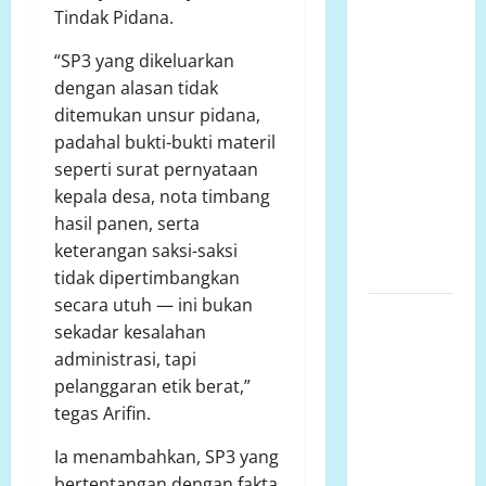
Talud
Tindak Pidana.
Perumahan
Griya
“SP3 yang dikeluarkan
Manggar
dengan alasan tidak
Asri
ditemukan unsur pidana,
Trisobo,
padahal bukti-bukti materil
Rembes/Bocor
seperti surat pernyataan
dan belum
kepala desa, nota timbang
tersedianya
hasil panen, serta
Fasum dan
keterangan saksi-saksi
Fasos
tidak dipertimbangkan
secara utuh — ini bukan
Ketua
sekadar kesalahan
Komcab
administrasi, tapi
LP.K-P-K
pelanggaran etik berat,”
Kota
tegas Arifin.
semarang
mengkritisi
Ia menambahkan, SP3 yang
proyek
bertentangan dengan fakta