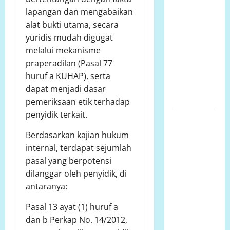
siluman,
lapangan dan mengabaikan
tanpa papan
alat bukti utama, secara
informasi
yuridis mudah digugat
Publik,
melalui mekanisme
diduga
praperadilan (Pasal 77
menggunakan
huruf a KUHAP), serta
APBD Kota
dapat menjadi dasar
Semarang
pemeriksaan etik terhadap
penyidik terkait.
Perjuangan
Warga
Berdasarkan kajian hukum
Lariang
internal, terdapat sejumlah
Berlangsung
pasal yang berpotensi
Puluhan
dilanggar oleh penyidik, di
Tahun,
antaranya:
Aliansi
Pasal 13 ayat (1) huruf a
Minta
dan b Perkap No. 14/2012,
Penyelesaian