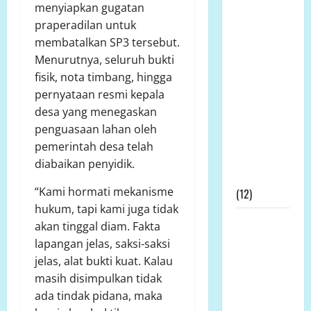
Prof DR KH
menyiapkan gugatan
Sutan
praperadilan untuk
Nasomal
membatalkan SP3 tersebut.
dan Media
Menurutnya, seluruh bukti
Nasional
fisik, nota timbang, hingga
Mengucapkan
pernyataan resmi kepala
Terimakasih
desa yang menegaskan
Kepada
penguasaan lahan oleh
Dewan Pers
pemerintah desa telah
Atas
diabaikan penyidik.
Gebrakannya
“Kami hormati mekanisme
(12)
hukum, tapi kami juga tidak
Prof Dr
akan tinggal diam. Fakta
Sutan
lapangan jelas, saksi-saksi
Nasomal
jelas, alat bukti kuat. Kalau
Minta
masih disimpulkan tidak
Presiden
ada tindak pidana, maka
Hadir