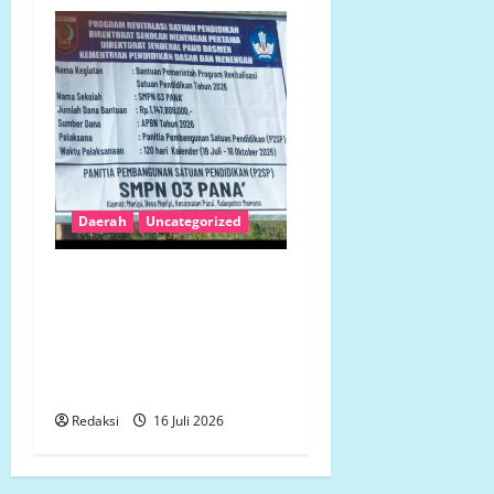
Daerah
Uncategorized
Revitalisasi SMP 3 Panak
Rp1,14 Miliar Disorot,
Bestek Tak Dapat
Ditunjukkan, Galian Pondasi
Dipertanyakan
Redaksi
16 Juli 2026