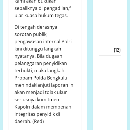
kami akan buktikan
Ditengah
sebaliknya di pengadilan,”
Kesengsaraan
ujar kuasa hukum tegas.
Rakyat
Di tengah derasnya
Memulihkan
sorotan publik,
Ekonomi
pengawasan internal Polri
Kerakyatan
kini ditunggu langkah
Nyata!!!
(12)
nyatanya. Bila dugaan
Wakil
pelanggaran penyidikan
Bupati
terbukti, maka langkah
Tanjab
Propam Polda Bengkulu
Timur,
menindaklanjuti laporan ini
Muslimin
akan menjadi tolak ukur
Tanja, Jadi
seriusnya komitmen
Irup
Kapolri dalam membenahi
Peringatan
integritas penyidik di
Hari
daerah. (Red)
Kesaktian