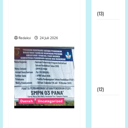
Tidak Ingin Dirugikan,
Permohonan
Petani Terdampak
(13)
Pembangunan Yonif TP
Gelar Aksi Damai di
Kapolda
Mukomuko
Bengkulu
Redaksi
24 Juli 2026
Didesak
Evaluasi
Kinerja
Kapolres
Mukomuko
Terkait SP3
Kontroversial
(12)
Prof DR KH
Daerah
Uncategorized
Sutan
Nasomal
Revitalisasi SMP 3 Panak
dan Media
Rp1,14 Miliar Disorot,