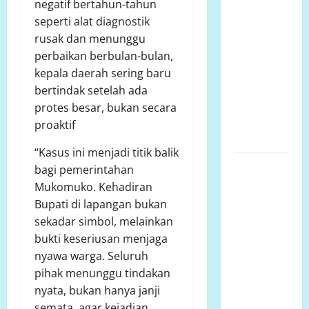
Lariang
negatif bertahun-tahun
Berlangsung
seperti alat diagnostik
Puluhan
rusak dan menunggu
Tahun,
perbaikan berbulan-bulan,
Aliansi
kepala daerah sering baru
Minta
bertindak setelah ada
Penyelesaian
protes besar, bukan secara
Konflik
proaktif
Lahan
“Kasus ini menjadi titik balik
SENGKETA
bagi pemerintahan
LAHAN
Mukomuko. Kehadiran
DUSUN
Bupati di lapangan bukan
DUSUN
sekadar simbol, melainkan
MARISA
bukti keseriusan menjaga
DESA
nyawa warga. Seluruh
LARIANG
pihak menunggu tindakan
KECAMATAN
nyata, bukan hanya janji
TIKKE RAYA
semata, agar kejadian