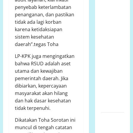
Ketua
penyebab keterlambatan
Komcab
penanganan, dan pastikan
LP.K-P-K
tidak ada lagi korban
Kota
karena ketidaksiapan
semarang
sistem kesehatan
mengkritisi
daerah”.tegas Toha
proyek
siluman,
LP-KPK juga mengingatkan
tanpa papan
bahwa RSUD adalah aset
informasi
utama dan kewajiban
Publik,
pemerintah daerah. Jika
diduga
dibiarkan, kepercayaan
menggunakan
masyarakat akan hilang
APBD Kota
dan hak dasar kesehatan
Semarang
tidak terpenuhi.
Perjuangan
Dikatakan Toha Sorotan ini
Warga
muncul di tengah catatan