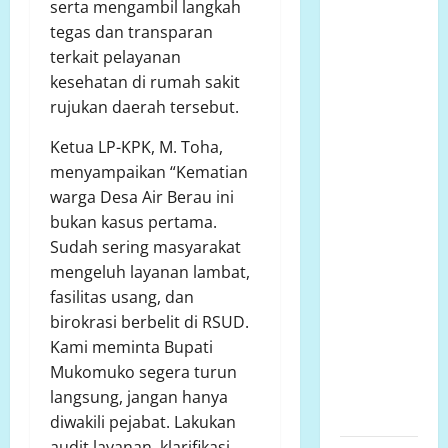
serta mengambil langkah
bersurat ke
tegas dan transparan
Developer
terkait pelayanan
dugaan
kesehatan di rumah sakit
adanya
rujukan daerah tersebut.
faktor
pembiaran
Ketua LP-KPK, M. Toha,
Talud
menyampaikan “Kematian
Perumahan
warga Desa Air Berau ini
Griya
bukan kasus pertama.
Manggar
Sudah sering masyarakat
Asri
mengeluh layanan lambat,
Trisobo,
fasilitas usang, dan
Rembes/Bocor
birokrasi berbelit di RSUD.
dan belum
Kami meminta Bupati
tersedianya
Mukomuko segera turun
Fasum dan
langsung, jangan hanya
Fasos
diwakili pejabat. Lakukan
audit layanan, klarifikasi