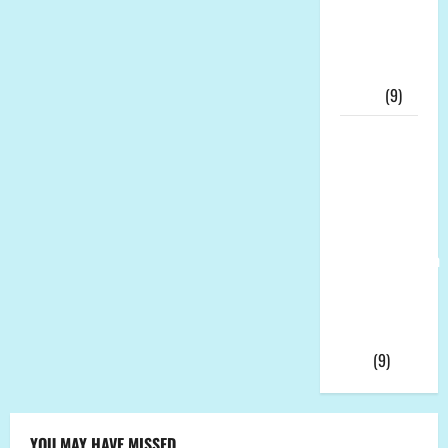
Tersangka,
KPK Buru
“Otak”
Utama
(9)
Ketua
Umum LP-
K.P.K Pusat
Andi Aro
Puas Atas
Pemberhentian
Wahyudin
Muridu Usai
Videonya
Viral
(9)
YOU MAY HAVE MISSED