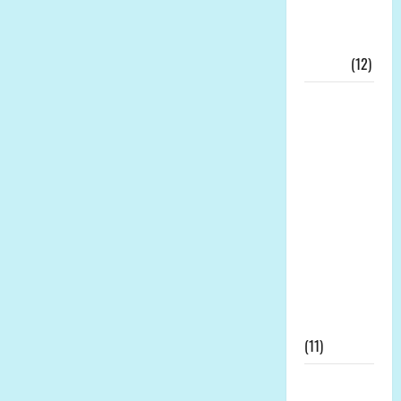
Ekonomi
Kerakyatan
Nyata!!!
(12)
Wakil
Bupati
Tanjab
Timur,
Muslimin
Tanja, Jadi
Irup
Peringatan
Hari
Kesaktian
Pancasila
(11)
Prof Dr