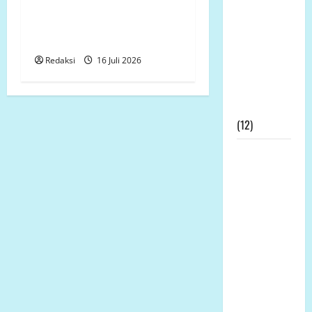
Nasional
Bestek Tak Dapat
Mengucapkan
Ditunjukkan, Galian Pondasi
Terimakasih
Dipertanyakan
Kepada
Redaksi
16 Juli 2026
Dewan Pers
Atas
Gebrakannya
(12)
Prof Dr
Sutan
Nasomal
Minta
Presiden
Hadir
Ditengah
Kesengsaraan
Rakyat
Memulihkan