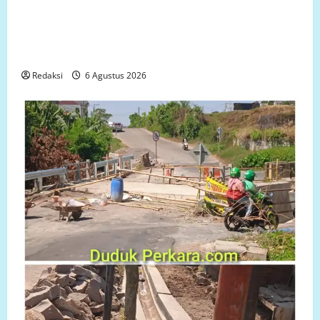
Ketua LP.K-P-K akan bersurat ke Developer dugaan
adanya faktor pembiaran Talud Perumahan Griya
Manggar Asri Trisobo, Rembes/Bocor dan belum
tersedianya Fasum dan Fasos
Redaksi
6 Agustus 2026