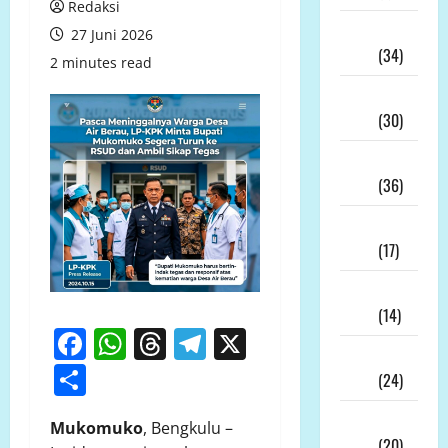
Redaksi
Juli
27 Juni 2026
2026
(34)
2 minutes read
Juni
2026
(30)
Mei
2026
(36)
April
2026
(17)
Maret
2026
(14)
Facebook
WhatsApp
Threads
Telegram
X
Februari
Share
2026
(24)
Januari
Mukomuko
, Bengkulu –
2026
(20)