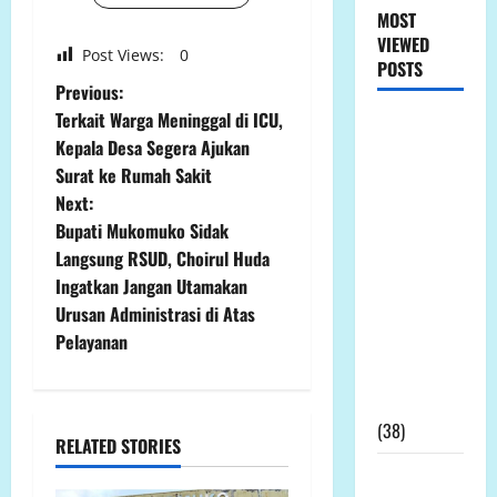
MOST
VIEWED
Post Views:
0
POSTS
P
Previous:
Terkait Warga Meninggal di ICU,
LP.K-P-K
o
Kepala Desa Segera Ajukan
Ikuti RDPU
Surat ke Rumah Sakit
DPRD Tanah
s
Next:
Laut, Soroti
t
Bupati Mukomuko Sidak
Ketidak
Langsung RSUD, Choirul Huda
transparanan
n
Ingatkan Jangan Utamakan
PT Arutmin
Urusan Administrasi di Atas
dalam
a
Pelayanan
Sengketa
v
Lahan
Tambang
i
(38)
RELATED STORIES
g
LP.K-P-K