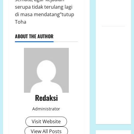
KABUPATEN
serupa tidak terulang lagi
MAMUJU
di masa mendatang”tutup
UTARA
Toha
Pembangunan
ABOUT THE AUTHOR
SMP Negeri
2
Rantebulahan
Timur Tahun
Anggaran
2024 Belum
Rampung,
Aktivitas
Redaksi
Belajar
Mengajar
Administrator
Terdampak
Visit Website
View All Posts