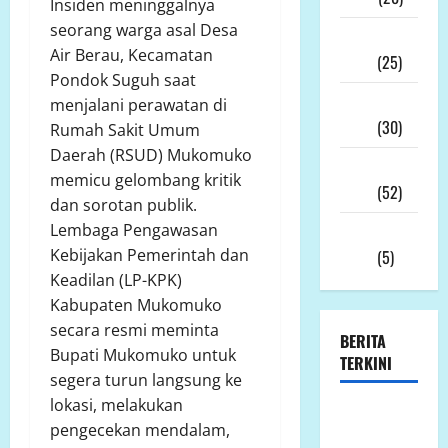
Insiden meninggalnya
seorang warga asal Desa
Desember
Air Berau, Kecamatan
2025
(25)
Pondok Suguh saat
November
menjalani perawatan di
2025
(30)
Rumah Sakit Umum
Daerah (RSUD) Mukomuko
Oktober
memicu gelombang kritik
2025
(52)
dan sorotan publik.
Lembaga Pengawasan
September
Kebijakan Pemerintah dan
2025
(5)
Keadilan (LP-KPK)
Kabupaten Mukomuko
secara resmi meminta
BERITA
Bupati Mukomuko untuk
TERKINI
segera turun langsung ke
lokasi, melakukan
Ketua LP.K-
pengecekan mendalam,
P-K akan