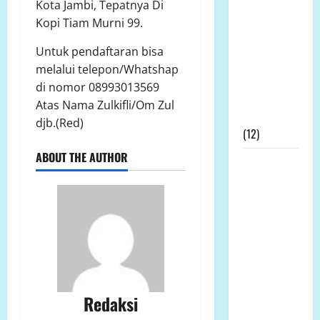
Kota Jambi, Tepatnya Di
Didesak
Kopi Tiam Murni 99.
Evaluasi
Kinerja
Untuk pendaftaran bisa
Kapolres
melalui telepon/Whatshap
Mukomuko
di nomor 08993013569
Terkait SP3
Atas Nama Zulkifli/Om Zul
Kontroversial
djb.(Red)
(12)
ABOUT THE AUTHOR
Prof DR KH
Sutan
Nasomal
dan Media
Nasional
Mengucapkan
Terimakasih
Kepada
Redaksi
Dewan Pers