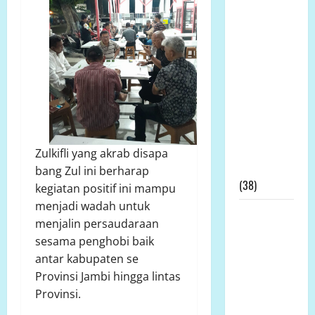
Ikuti RDPU
DPRD Tanah
Laut, Soroti
Ketidak
transparanan
PT Arutmin
dalam
Sengketa
Lahan
Zulkifli yang akrab disapa
Tambang
bang Zul ini berharap
(38)
kegiatan positif ini mampu
menjadi wadah untuk
LP.K-P-K
menjalin persaudaraan
Pimpinan
sesama penghobi baik
Andi
antar kabupaten se
Aro/Freddy
Provinsi Jambi hingga lintas
RJ.Tulangow
Provinsi.
Akan