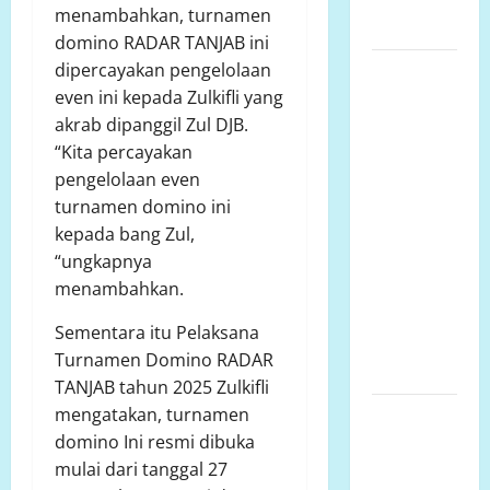
MAMUJU
menambahkan, turnamen
UTARA
domino RADAR TANJAB ini
Pembangunan
dipercayakan pengelolaan
SMP Negeri
even ini kepada Zulkifli yang
2
akrab dipanggil Zul DJB.
Rantebulahan
“Kita percayakan
Timur Tahun
pengelolaan even
Anggaran
turnamen domino ini
2024 Belum
kepada bang Zul,
Rampung,
“ungkapnya
Aktivitas
menambahkan.
Belajar
Sementara itu Pelaksana
Mengajar
Turnamen Domino RADAR
Terdampak
TANJAB tahun 2025 Zulkifli
Pimpinan
mengatakan, turnamen
Sekuriti
domino Ini resmi dibuka
Sebut
mulai dari tanggal 27