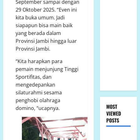
Pemanenan
September sampai dengan
Buah Sawit
29 Oktober 2025. “Even ini
Atas
kita buka umum. Jadi
Perintah
siapapun bisa main baik
Perusahaan,
yang berada dalam
Masyarakat
Provinsi Jambi hingga luar
Tunjukkan
Provinsi Jambi.
Dokumen
“Kita harapkan para
dan Minta
pemain menjunjung Tinggi
Penegasan
Sportifitas, dan
Batas Lahan
mengedepankan
silaturahmi sesama
penghobi olahraga
MOST
domino, “ucapnya.
VIEWED
POSTS
LP.K-P-K