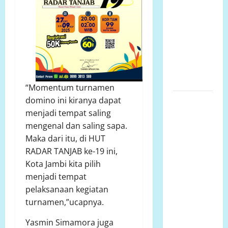
Puluhan
Tahun,
Aliansi
Minta
Penyelesaian
Konflik
Lahan
“Momentum turnamen
SENGKETA
domino ini kiranya dapat
LAHAN
menjadi tempat saling
DUSUN
mengenal dan saling sapa.
DUSUN
Maka dari itu, di HUT
MARISA
RADAR TANJAB ke-19 ini,
DESA
Kota Jambi kita pilih
LARIANG
menjadi tempat
KECAMATAN
pelaksanaan kegiatan
TIKKE RAYA
turnamen,”ucapnya.
KABUPATEN
Yasmin Simamora juga