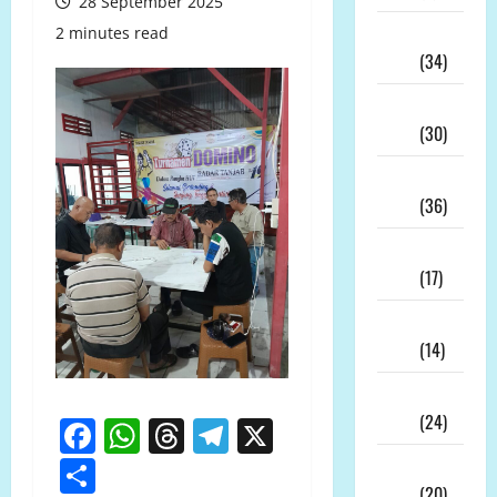
28 September 2025
Juli
2 minutes read
2026
(34)
Juni
2026
(30)
Mei
2026
(36)
April
2026
(17)
Maret
2026
(14)
Februari
2026
(24)
Facebook
WhatsApp
Threads
Telegram
X
Share
Januari
2026
(20)