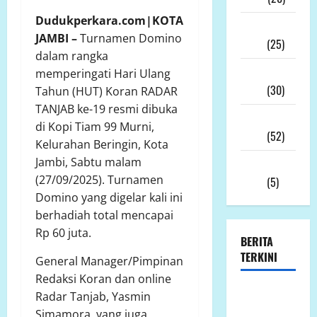
Dudukperkara.com|KOTA
Desember
JAMBI –
Turnamen Domino
2025
(25)
dalam rangka
November
memperingati Hari Ulang
2025
(30)
Tahun (HUT) Koran RADAR
TANJAB ke-19 resmi dibuka
Oktober
di Kopi Tiam 99 Murni,
2025
(52)
Kelurahan Beringin, Kota
Jambi, Sabtu malam
September
(27/09/2025). Turnamen
2025
(5)
Domino yang digelar kali ini
berhadiah total mencapai
Rp 60 juta.
BERITA
TERKINI
General Manager/Pimpinan
Redaksi Koran dan online
Ketua
Radar Tanjab, Yasmin
Komcab
Simamora, yang juga