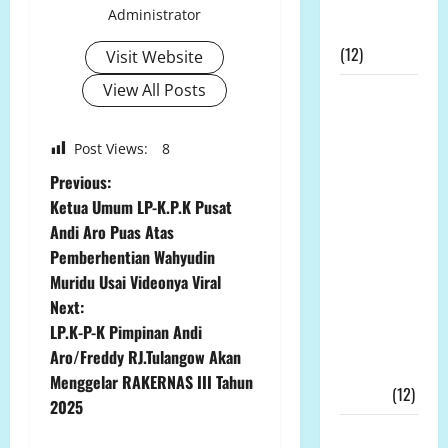
Atas
Administrator
Gebrakannya
(12)
Visit Website
View All Posts
Prof Dr
Sutan
Nasomal
Post Views:
8
Minta
P
Previous:
Presiden
Ketua Umum LP-K.P.K Pusat
Hadir
o
Andi Aro Puas Atas
Ditengah
Pemberhentian Wahyudin
s
Kesengsaraan
Muridu Usai Videonya Viral
Rakyat
t
Next:
Memulihkan
LP.K-P-K Pimpinan Andi
Ekonomi
n
Aro/Freddy RJ.Tulangow Akan
Kerakyatan
Menggelar RAKERNAS III Tahun
a
Nyata!!!
(12)
2025
v
Wakil