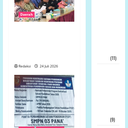
Bela
Wartawan
Harap
Daerah
Kasus
Tidak Ingin Dirugikan,
Wartawan
Petani Terdampak
Bekasi
Pembangunan Yonif TP
DiLirik
Gelar Aksi Damai di
Dewan
Mukomuko
Pers!!!
(11)
Redaksi
24 Juli 2026
Skandal
Dana Hibah
Jatim
Meledak: 21
Tersangka,
KPK Buru
“Otak”
Utama
(9)