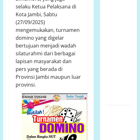
LP.K-P-K
selaku Ketua Pelaksana di
Kota
Kota Jambi, Sabtu
semarang
(27/09/2025)
mengkritisi
mengemukakan, turnamen
proyek
domino yang digelar
siluman,
bertujuan menjadi wadah
tanpa papan
silaturahmi dari berbagai
informasi
lapisan masyarakat dan
Publik,
pers yang berada di
diduga
Provinsi Jambi maupun luar
menggunakan
provinsi.
APBD Kota
Semarang
Perjuangan
Warga
Lariang
Berlangsung