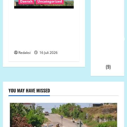
Daerah
Uncategorized
Ketua
Umum LP-
Revitalisasi SMP 3 Panak
K.P.K Pusat
Rp1,14 Miliar Disorot,
Andi Aro
Bestek Tak Dapat
Puas Atas
Ditunjukkan, Galian Pondasi
Pemberhentian
Dipertanyakan
Wahyudin
Muridu Usai
Redaksi
16 Juli 2026
Videonya
Viral
(9)
YOU MAY HAVE MISSED