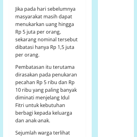
P-K akan
Jika pada hari sebelumnya
bersurat ke
masyarakat masih dapat
Developer
menukarkan uang hingga
dugaan
Rp 5 juta per orang,
adanya
sekarang nominal tersebut
faktor
dibatasi hanya Rp 1,5 juta
pembiaran
per orang.
Talud
Perumahan
Pembatasan itu terutama
Griya
dirasakan pada penukaran
Manggar
pecahan Rp 5 ribu dan Rp
Asri
10 ribu yang paling banyak
Trisobo,
diminati menjelang Idul
Rembes/Bocor
Fitri untuk kebutuhan
dan belum
berbagi kepada keluarga
tersedianya
dan anak-anak.
Fasum dan
Sejumlah warga terlihat
Fasos