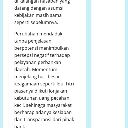
di kalangan nasabah yang
Lariang
datang dengan asumsi
Berlangsung
kebijakan masih sama
Puluhan
seperti sebelumnya.
Tahun,
Perubahan mendadak
Aliansi
tanpa penjelasan
Minta
berpotensi menimbulkan
Penyelesaian
persepsi negatif terhadap
Konflik
pelayanan perbankan
Lahan
daerah. Momentum
SENGKETA
menjelang hari besar
LAHAN
keagamaan seperti Idul Fitri
DUSUN
biasanya diikuti lonjakan
DUSUN
kebutuhan uang pecahan
MARISA
kecil, sehingga masyarakat
DESA
berharap adanya kesiapan
LARIANG
dan transparansi dari pihak
KECAMATAN
bank.