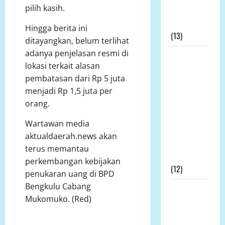
pilih kasih.
Tak Ada
Permohonan
Hingga berita ini
(13)
ditayangkan, belum terlihat
adanya penjelasan resmi di
Kapolda
lokasi terkait alasan
Bengkulu
pembatasan dari Rp 5 juta
Didesak
menjadi Rp 1,5 juta per
Evaluasi
orang.
Kinerja
Kapolres
Wartawan media
Mukomuko
aktualdaerah.news akan
Terkait SP3
terus memantau
Kontroversial
perkembangan kebijakan
(12)
penukaran uang di BPD
Bengkulu Cabang
Prof DR KH
Mukomuko. (Red)
Sutan
Nasomal