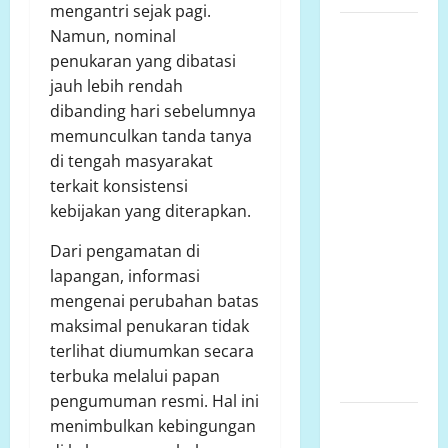
mengantri sejak pagi.
Ketua
Namun, nominal
Komcab
penukaran yang dibatasi
LP.K-P-K
jauh lebih rendah
Kota
dibanding hari sebelumnya
semarang
memunculkan tanda tanya
mengkritisi
di tengah masyarakat
proyek
terkait konsistensi
siluman,
kebijakan yang diterapkan.
tanpa papan
Dari pengamatan di
informasi
lapangan, informasi
Publik,
mengenai perubahan batas
diduga
maksimal penukaran tidak
menggunakan
terlihat diumumkan secara
APBD Kota
terbuka melalui papan
Semarang
pengumuman resmi. Hal ini
Perjuangan
menimbulkan kebingungan
Warga