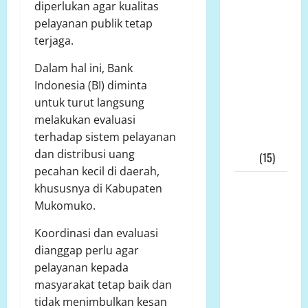
LP.K-P-K
diperlukan agar kualitas
Pimpinan
pelayanan publik tetap
Andi
terjaga.
Aro/Freddy
Dalam hal ini, Bank
RJ.Tulangow
Indonesia (BI) diminta
Akan
untuk turut langsung
Menggelar
melakukan evaluasi
RAKERNAS
terhadap sistem pelayanan
III Tahun
dan distribusi uang
2025
(15)
pecahan kecil di daerah,
Alih Fungsi
khususnya di Kabupaten
Lahan
Mukomuko.
Pertanian
Koordinasi dan evaluasi
di Bone
dianggap perlu agar
Bolango
pelayanan kepada
Dipertanyakan,
masyarakat tetap baik dan
Dinas
tidak menimbulkan kesan
Pertanian: