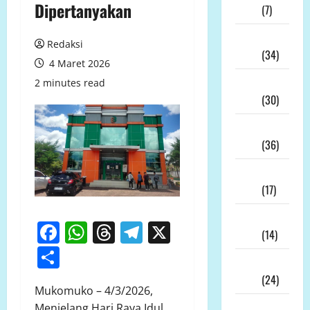
Dipertanyakan
2026
(7)
Juli
Redaksi
2026
(34)
4 Maret 2026
Juni
2 minutes read
2026
(30)
Mei
2026
(36)
April
2026
(17)
Maret
Facebook
WhatsApp
Threads
Telegram
X
2026
(14)
Share
Februari
2026
(24)
Mukomuko – 4/3/2026,
Januari
Menjelang Hari Raya Idul