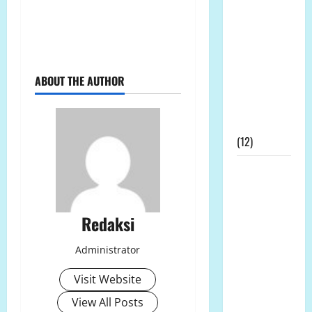
dan Media
Nasional
Mengucapkan
Terimakasih
Kepada
ABOUT THE AUTHOR
Dewan Pers
Atas
Gebrakannya
(12)
Prof Dr
Sutan
Nasomal
Redaksi
Minta
Presiden
Administrator
Hadir
Ditengah
Visit Website
Kesengsaraan
View All Posts
Rakyat