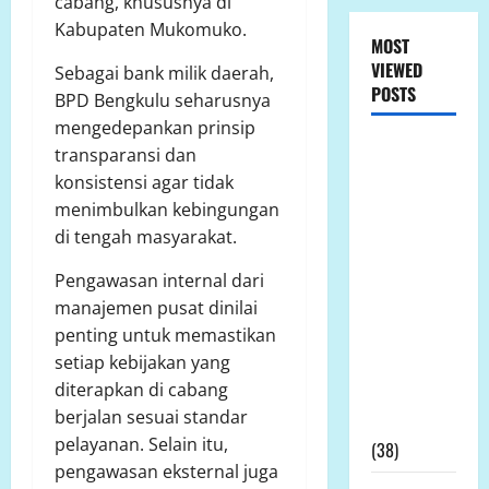
cabang, khususnya di
Kabupaten Mukomuko.
MOST
VIEWED
Sebagai bank milik daerah,
POSTS
BPD Bengkulu seharusnya
mengedepankan prinsip
LP.K-P-K
transparansi dan
Ikuti RDPU
konsistensi agar tidak
DPRD Tanah
menimbulkan kebingungan
Laut, Soroti
di tengah masyarakat.
Ketidak
Pengawasan internal dari
transparanan
manajemen pusat dinilai
PT Arutmin
penting untuk memastikan
dalam
setiap kebijakan yang
Sengketa
diterapkan di cabang
Lahan
berjalan sesuai standar
Tambang
pelayanan. Selain itu,
(38)
pengawasan eksternal juga