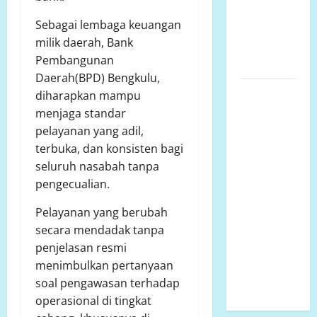
TIKKE RAYA
Sebagai lembaga keuangan
KABUPATEN
milik daerah, Bank
MAMUJU
Pembangunan
UTARA
Daerah(BPD) Bengkulu,
Pembangunan
diharapkan mampu
SMP Negeri
menjaga standar
2
pelayanan yang adil,
Rantebulahan
terbuka, dan konsisten bagi
Timur Tahun
seluruh nasabah tanpa
Anggaran
pengecualian.
2024 Belum
Pelayanan yang berubah
Rampung,
secara mendadak tanpa
Aktivitas
penjelasan resmi
Belajar
menimbulkan pertanyaan
Mengajar
soal pengawasan terhadap
Terdampak
operasional di tingkat