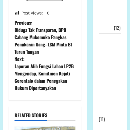
Memulihkan
Ekonomi
Post Views:
0
Kerakyatan
P
Previous:
Nyata!!!
(12)
Diduga Tak Transparan, BPD
o
Cabang Mukomuko Pangkas
Wakil
Penukaran Uang–LSM Minta BI
s
Bupati
Turun Tangan
Tanjab
t
Next:
Timur,
Laporan Alih Fungsi Lahan LP2B
Muslimin
n
Mengendap, Komitmen Kejati
Tanja, Jadi
Gorontalo dalam Penegakan
Irup
a
Hukum Dipertanyakan
Peringatan
v
Hari
Kesaktian
i
Pancasila
RELATED STORIES
(11)
g