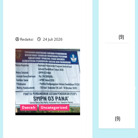
Meledak: 21
Petani Terdampak
Tersangka,
Pembangunan Yonif TP
KPK Buru
Gelar Aksi Damai di
“Otak”
Mukomuko
Utama
(9)
Redaksi
24 Juli 2026
Ketua
Umum LP-
K.P.K Pusat
Andi Aro
Puas Atas
Pemberhentian
Wahyudin
Muridu Usai
Daerah
Uncategorized
Videonya
Viral
(9)
Revitalisasi SMP 3 Panak
Rp1,14 Miliar Disorot,