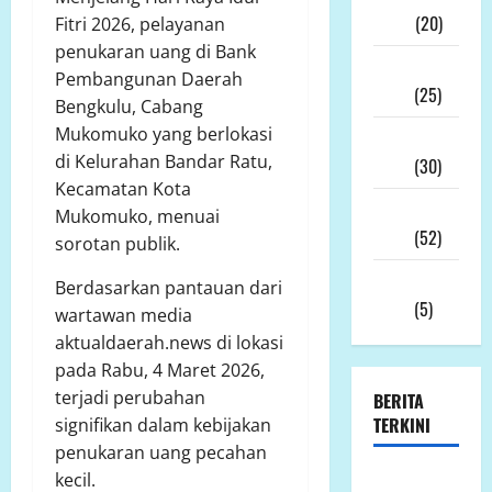
2026
(20)
Fitri 2026, pelayanan
penukaran uang di Bank
Desember
Pembangunan Daerah
2025
(25)
Bengkulu, Cabang
Mukomuko yang berlokasi
November
di Kelurahan Bandar Ratu,
2025
(30)
Kecamatan Kota
Oktober
Mukomuko, menuai
2025
(52)
sorotan publik.
September
Berdasarkan pantauan dari
2025
(5)
wartawan media
aktualdaerah.news di lokasi
pada Rabu, 4 Maret 2026,
terjadi perubahan
BERITA
TERKINI
signifikan dalam kebijakan
penukaran uang pecahan
kecil.
Ketua LP.K-