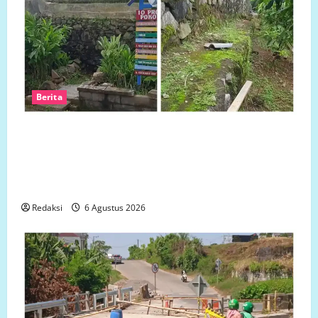
Berita
Ketua LP.K-P-K akan bersurat ke Developer dugaan
adanya faktor pembiaran Talud Perumahan Griya
Manggar Asri Trisobo, Rembes/Bocor dan belum
tersedianya Fasum dan Fasos
Redaksi
6 Agustus 2026