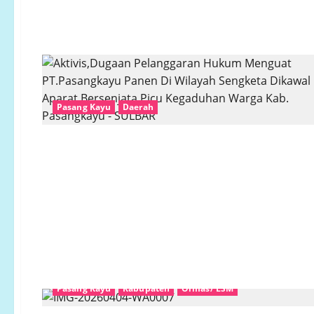
Pasang Kayu
Daerah
Pasang Kayu
Kabupaten
Ormas/ LSM