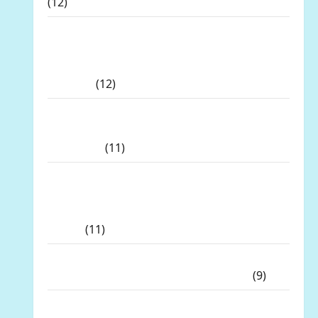
(12)
Prof Dr Sutan Nasomal Minta Presiden
Hadir Ditengah Kesengsaraan Rakyat
Memulihkan Ekonomi Kerakyatan
Nyata!!!
(12)
Wakil Bupati Tanjab Timur, Muslimin
Tanja, Jadi Irup Peringatan Hari Kesaktian
Pancasila
(11)
Prof Dr Sutan Nasomal Sambut Baik
Dewan Pers Mulai Bela Wartawan Harap
Kasus Wartawan Bekasi DiLirik Dewan
Pers!!!
(11)
Skandal Dana Hibah Jatim Meledak: 21
Tersangka, KPK Buru “Otak” Utama
(9)
Ketua Umum LP-K.P.K Pusat Andi Aro Puas