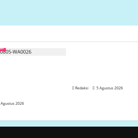
Uncategorized
tur
Perjuangan Warga Lari
mcab LP.K-P-K Kota
Berlangsung Puluhan T
 mengkritisi proyek
Aliansi Minta Penyelesa
tanpa papan informasi
Konflik Lahan
diduga menggunakan
Redaksi
5 Agustus 2026
a Semarang
 Agustus 2026