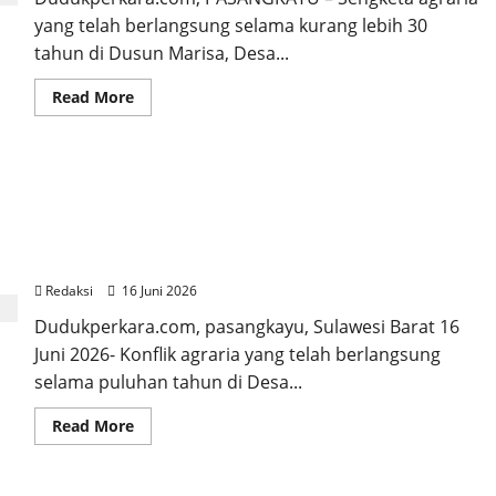
Laporan
yang telah berlangsung selama kurang lebih 30
Polisi,
Komnas
tahun di Dusun Marisa, Desa...
LP.K-
P.K
Turun
Read
Read More
Langsung
more
ke
about
Lapangan
30
Tahun
Menunggu
KONFLIK AGRARIA DESA AKO KEMBALI MEMANAS:
Keadilan,
Pendamping
SURAT TERBUKA TAK KUNJUNG DIRESPONS,
Masyarakat
Diduga
MASYARAKAT DESAK PEMERINTAH PUSAT DAN
Diintimidasi
APARAT NEGARA TURUN TANGAN
Saat
Bongkar
Redaksi
16 Juni 2026
Sengketa
HGU
Dudukperkara.com, pasangkayu, Sulawesi Barat 16
PT
Letawa
Juni 2026- Konflik agraria yang telah berlangsung
selama puluhan tahun di Desa...
Read
Read More
more
about
KONFLIK
AGRARIA