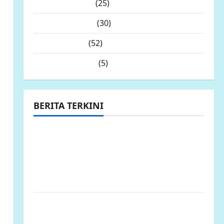
Desember 2025
(25)
November 2025
(30)
Oktober 2025
(52)
September 2025
(5)
BERITA TERKINI
Ketua LP.K-P-K akan bersurat ke Developer
dugaan adanya faktor pembiaran Talud
Perumahan Griya Manggar Asri Trisobo,
Rembes/Bocor dan belum tersedianya
Fasum dan Fasos
Ketua Komcab LP.K-P-K Kota semarang
mengkritisi proyek siluman, tanpa papan