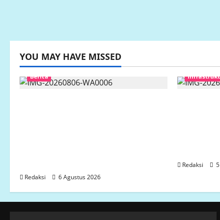
YOU MAY HAVE MISSED
Berita
Infrastruk
Ketua LP.K-P-K akan bersurat ke
Ketua Ko
Developer dugaan adanya faktor
semarang
pembiaran Talud Perumahan
siluman, 
Griya Manggar Asri Trisobo,
Publik, 
Rembes/Bocor dan belum
APBD Kot
tersedianya Fasum dan Fasos
Redaksi
5
Redaksi
6 Agustus 2026