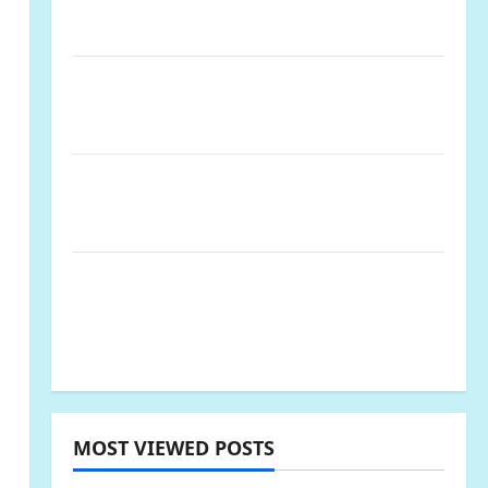
informasi Publik, diduga menggunakan
APBD Kota Semarang
Perjuangan Warga Lariang Berlangsung
Puluhan Tahun, Aliansi Minta
Penyelesaian Konflik Lahan
SENGKETA LAHAN DUSUN DUSUN MARISA
DESA LARIANG KECAMATAN TIKKE RAYA
KABUPATEN MAMUJU UTARA
Pembangunan SMP Negeri 2
Rantebulahan Timur Tahun Anggaran
2024 Belum Rampung, Aktivitas Belajar
Mengajar Terdampak
MOST VIEWED POSTS