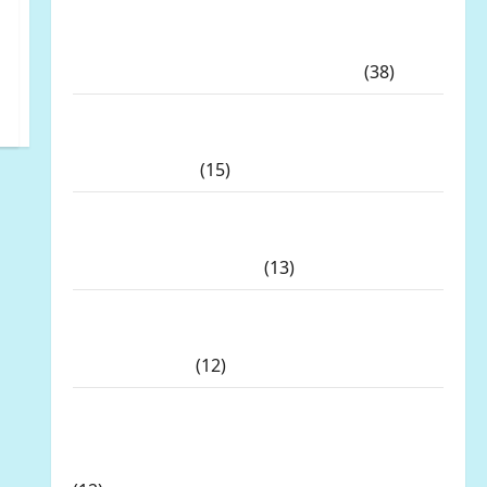
LP.K-P-K Ikuti RDPU DPRD Tanah Laut,
Soroti Ketidak transparanan PT Arutmin
dalam Sengketa Lahan Tambang
(38)
LP.K-P-K Pimpinan Andi Aro/Freddy
RJ.Tulangow Akan Menggelar RAKERNAS
III Tahun 2025
(15)
Alih Fungsi Lahan Pertanian di Bone
Bolango Dipertanyakan, Dinas Pertanian:
Tak Ada Permohonan
(13)
Kapolda Bengkulu Didesak Evaluasi
Kinerja Kapolres Mukomuko Terkait SP3
Kontroversial
(12)
Prof DR KH Sutan Nasomal dan Media
Nasional Mengucapkan Terimakasih
Kepada Dewan Pers Atas Gebrakannya