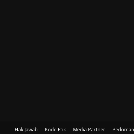
Hak Jawab
Kode Etik
Media Partner
Pedoman 