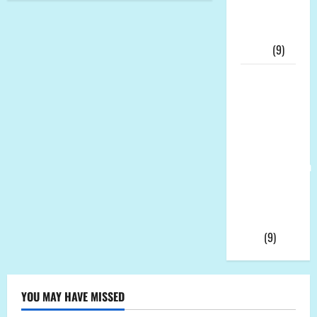
KPK Buru
“Otak”
Utama
(9)
Ketua
Umum LP-
K.P.K Pusat
Andi Aro
Puas Atas
Pemberhentian
Wahyudin
Muridu Usai
Videonya
Viral
(9)
YOU MAY HAVE MISSED