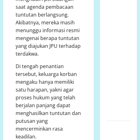
Lindung di
saat agenda pembacaan
Suwawa
tuntutan berlangsung.
Dibangun
Akibatnya, mereka masih
Pondasi, LP.
menunggu informasi resmi
K-P-K:
mengenai berapa tuntutan
Dinas
yang diajukan JPU terhadap
Pertanian
terdakwa.
dan
Di tengah penantian
Pertanahan
tersebut, keluarga korban
Harus
mengaku hanya memiliki
Tanggung
satu harapan, yakni agar
Jawab Jika
proses hukum yang telah
Status
berjalan panjang dapat
Lahan
menghasilkan tuntutan dan
Berubah!
putusan yang
Dua Tahun
mencerminkan rasa
AKPERSI:
keadilan.