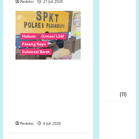
Nasomal
Redaksi
21 Juli 2026
Sambut
Baik Dewan
Pers Mulai
Bela
Hukum
Ormas/ LSM
Wartawan
Pasang Kayu
Harap
Sulawesi Barat
Kasus
Wartawan
Terungkap! Dugaan
Bekasi
Pemalsuan Tanda Tangan
DiLirik
Kepala Desa dan Bupati
Dewan
Pasangkayu Berujung
Pers!!!
(11)
Laporan Polisi, Komnas
LP.K-P.K Turun Langsung ke
Skandal
Lapangan
Dana Hibah
Jatim
Redaksi
6 Juli 2026
Meledak: 21
Tersangka,