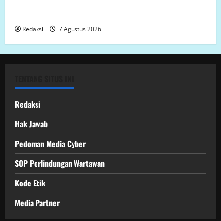
Binti Lempongnge di Desa Beru-Beru, Kecamatan
Kalukku, Kabupaten Mamuju,.
Redaksi
7 Agustus 2026
TENTANG SITUS INI
Redaksi
Hak Jawab
Pedoman Media Cyber
SOP Perlindungan Wartawan
Kode Etik
Media Partner