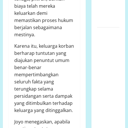
Kejadian
biaya telah mereka
Terjadi di
keluarkan demi
Luar Jam
memastikan proses hukum
Sekolah
berjalan sebagaimana
Jumat 7
mestinya.
Agustus
Karena itu, keluarga korban
2026
berharap tuntutan yang
Bantuan
diajukan penuntut umum
Sosial Para
benar-benar
Dermawan
mempertimbangkan
Untuk Turut
seluruh fakta yang
Membantu
terungkap selama
Keluarga
persidangan serta dampak
Ibu Sani
yang ditimbulkan terhadap
Binti
keluarga yang ditinggalkan.
Lempongnge
di Desa
Joyo menegaskan, apabila
Beru-Beru,