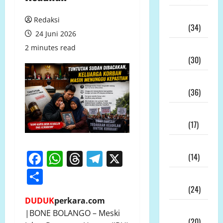
Juli
Redaksi
2026
(34)
24 Juni 2026
Juni
2 minutes read
2026
(30)
Mei
2026
(36)
April
2026
(17)
Maret
Facebook
WhatsApp
Threads
Telegram
X
2026
(14)
Share
Februari
2026
(24)
DUDUK
perkara.com
Januari
|BONE BOLANGO – Meski
2026
(20)