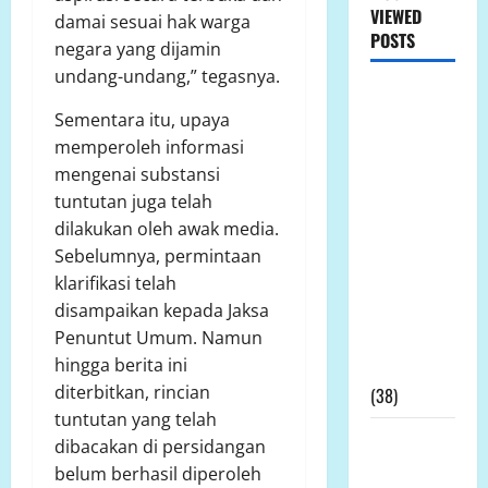
VIEWED
damai sesuai hak warga
POSTS
negara yang dijamin
undang-undang,” tegasnya.
LP.K-P-K
Sementara itu, upaya
Ikuti RDPU
memperoleh informasi
DPRD Tanah
mengenai substansi
Laut, Soroti
tuntutan juga telah
Ketidak
dilakukan oleh awak media.
transparanan
Sebelumnya, permintaan
PT Arutmin
klarifikasi telah
dalam
disampaikan kepada Jaksa
Sengketa
Penuntut Umum. Namun
Lahan
hingga berita ini
Tambang
diterbitkan, rincian
(38)
tuntutan yang telah
LP.K-P-K
dibacakan di persidangan
Pimpinan
belum berhasil diperoleh