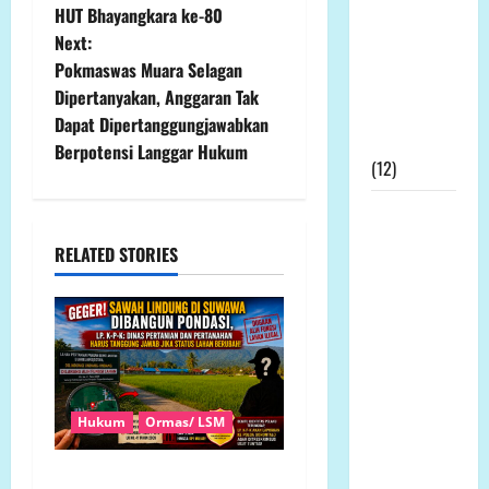
s
Mengucapkan
HUT Bhayangkara ke-80
Terimakasih
t
Next:
Kepada
Pokmaswas Muara Selagan
n
Dewan Pers
Dipertanyakan, Anggaran Tak
Atas
Dapat Dipertanggungjawabkan
a
Gebrakannya
Berpotensi Langgar Hukum
(12)
v
Prof Dr
i
Sutan
RELATED STORIES
Nasomal
g
Minta
a
Presiden
Hadir
t
Ditengah
Kesengsaraan
i
Hukum
Ormas/ LSM
Rakyat
o
Memulihkan
GEGER! Sawah Lindung di
Ekonomi