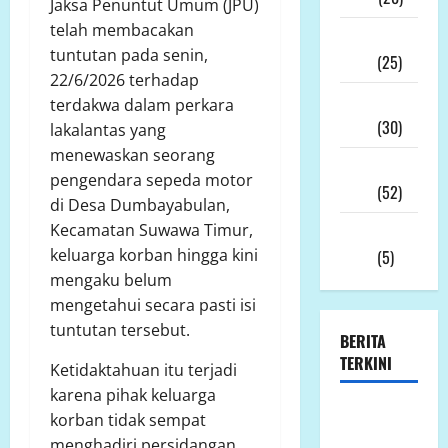
Jaksa Penuntut Umum (JPU)
telah membacakan
Desember
tuntutan pada senin,
2025
(25)
22/6/2026 terhadap
November
terdakwa dalam perkara
2025
(30)
lakalantas yang
menewaskan seorang
Oktober
pengendara sepeda motor
2025
(52)
di Desa Dumbayabulan,
Kecamatan Suwawa Timur,
September
keluarga korban hingga kini
2025
(5)
mengaku belum
mengetahui secara pasti isi
tuntutan tersebut.
BERITA
TERKINI
Ketidaktahuan itu terjadi
karena pihak keluarga
GEGER!
korban tidak sempat
Sawah
menghadiri persidangan