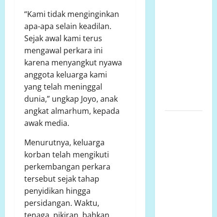
Menjaga
“Kami tidak menginginkan
Marwah
apa-apa selain keadilan.
Pers,
Sejak awal kami terus
Memperkuat
mengawal perkara ini
Kompetensi
karena menyangkut nyawa
Jurnalis,
anggota keluarga kami
Mengabdi
yang telah meninggal
untuk
dunia,” ungkap Joyo, anak
Indonesia
angkat almarhum, kepada
Beredar di
awak media.
Medsos,
Menurutnya, keluarga
SDN 001
korban telah mengikuti
Center
perkembangan perkara
Mambi
tersebut sejak tahap
Klarifikasi
penyidikan hingga
Isu
persidangan. Waktu,
Pengeroyokan:
tenaga, pikiran, bahkan