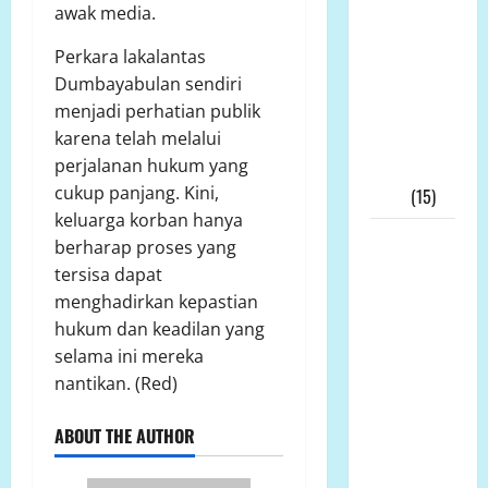
Andi
awak media.
Aro/Freddy
Perkara lakalantas
RJ.Tulangow
Dumbayabulan sendiri
Akan
menjadi perhatian publik
Menggelar
karena telah melalui
RAKERNAS
perjalanan hukum yang
III Tahun
cukup panjang. Kini,
2025
(15)
keluarga korban hanya
Alih Fungsi
berharap proses yang
Lahan
tersisa dapat
Pertanian
menghadirkan kepastian
di Bone
hukum dan keadilan yang
Bolango
selama ini mereka
Dipertanyakan,
nantikan. (Red)
Dinas
Pertanian:
ABOUT THE AUTHOR
Tak Ada
Permohonan