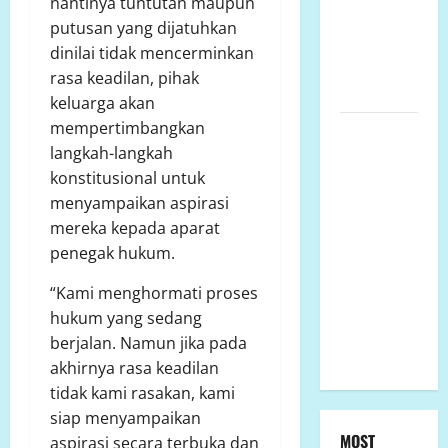
nantinya tuntutan maupun
Kecamatan
putusan yang dijatuhkan
Kalukku,
dinilai tidak mencerminkan
Kabupaten
rasa keadilan, pihak
Mamuju,.
keluarga akan
mempertimbangkan
Polsek
langkah-langkah
Semarang
konstitusional untuk
Tengah
menyampaikan aspirasi
Datangi TKP
mereka kepada aparat
Penemuan
penegak hukum.
Pria
Meninggal
“Kami menghormati proses
Dunia di
hukum yang sedang
Hotel
berjalan. Namun jika pada
Singapore
akhirnya rasa keadilan
tidak kami rasakan, kami
siap menyampaikan
MOST
aspirasi secara terbuka dan