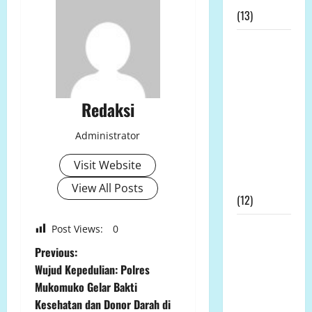
(13)
Kapolda
Bengkulu
Didesak
Evaluasi
Redaksi
Kinerja
Kapolres
Administrator
Mukomuko
Terkait SP3
Visit Website
Kontroversial
View All Posts
(12)
Prof DR KH
Post Views:
0
Sutan
P
Previous:
Nasomal
Wujud Kepedulian: Polres
o
dan Media
Mukomuko Gelar Bakti
Nasional
Kesehatan dan Donor Darah di