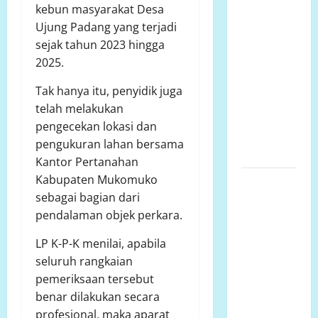
kebun masyarakat Desa
proyek
Ujung Padang yang terjadi
siluman,
sejak tahun 2023 hingga
tanpa papan
2025.
informasi
Publik,
Tak hanya itu, penyidik juga
diduga
telah melakukan
menggunakan
pengecekan lokasi dan
APBD Kota
pengukuran lahan bersama
Semarang
Kantor Pertanahan
Kabupaten Mukomuko
Perjuangan
sebagai bagian dari
Warga
pendalaman objek perkara.
Lariang
Berlangsung
LP K-P-K menilai, apabila
Puluhan
seluruh rangkaian
Tahun,
pemeriksaan tersebut
Aliansi
benar dilakukan secara
Minta
profesional, maka aparat