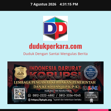
Skip
7 Agustus 2026
4:31:16 PM
to
content
dudukperkara.com
Duduk Dengan Santai Mengulas Berita