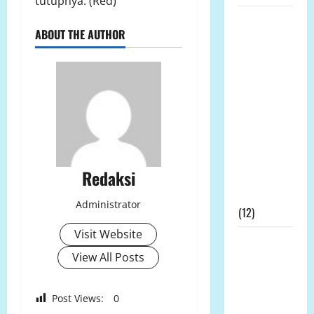
tutupnya. (Red)
Prof DR KH
ABOUT THE AUTHOR
Sutan
Nasomal
dan Media
Nasional
Mengucapkan
Terimakasih
Kepada
Dewan Pers
Redaksi
Atas
Gebrakannya
Administrator
(12)
Visit Website
Prof Dr
View All Posts
Sutan
Nasomal
Minta
Post Views:
0
Presiden