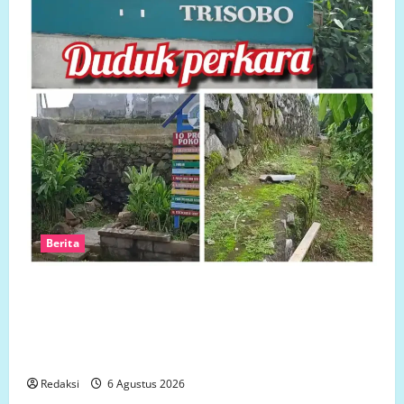
Berita
Ketua LP.K-P-K akan bersurat ke Developer dugaan
adanya faktor pembiaran Talud Perumahan Griya
Manggar Asri Trisobo, Rembes/Bocor dan belum
tersedianya Fasum dan Fasos
Redaksi
6 Agustus 2026