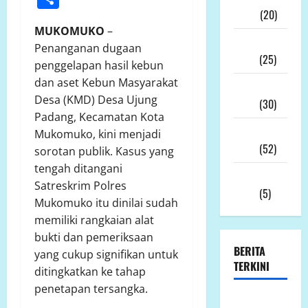
2026
(20)
MUKOMUKO
–
Desember
Penanganan dugaan
2025
(25)
penggelapan hasil kebun
dan aset Kebun Masyarakat
November
Desa (KMD) Desa Ujung
2025
(30)
Padang, Kecamatan Kota
Oktober
Mukomuko, kini menjadi
2025
(52)
sorotan publik. Kasus yang
tengah ditangani
September
Satreskrim Polres
2025
(5)
Mukomuko itu dinilai sudah
memiliki rangkaian alat
bukti dan pemeriksaan
BERITA
yang cukup signifikan untuk
TERKINI
ditingkatkan ke tahap
penetapan tersangka.
Jumat 7