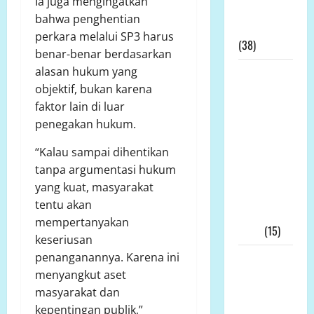
Ia juga mengingatkan
Lahan
bahwa penghentian
Tambang
perkara melalui SP3 harus
(38)
benar-benar berdasarkan
alasan hukum yang
LP.K-P-K
objektif, bukan karena
Pimpinan
faktor lain di luar
Andi
penegakan hukum.
Aro/Freddy
RJ.Tulangow
“Kalau sampai dihentikan
Akan
tanpa argumentasi hukum
Menggelar
yang kuat, masyarakat
RAKERNAS
tentu akan
III Tahun
mempertanyakan
2025
(15)
keseriusan
penanganannya. Karena ini
Alih Fungsi
menyangkut aset
Lahan
masyarakat dan
Pertanian
kepentingan publik,”
di Bone