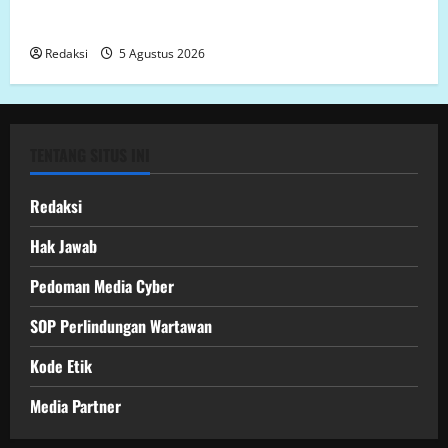
proyek siluman, tanpa papan informasi Publik,
diduga menggunakan APBD Kota Semarang
Redaksi
5 Agustus 2026
TENTANG SITUS INI
Redaksi
Hak Jawab
Pedoman Media Cyber
SOP Perlindungan Wartawan
Kode Etik
Media Partner