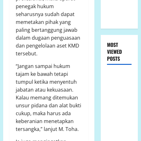
Penyelesaian
penegak hukum
Konflik
seharusnya sudah dapat
Lahan
memetakan pihak yang
paling bertanggung jawab
dalam dugaan penguasaan
MOST
dan pengelolaan aset KMD
VIEWED
tersebut.
POSTS
“Jangan sampai hukum
tajam ke bawah tetapi
LP.K-P-K
tumpul ketika menyentuh
Ikuti RDPU
jabatan atau kekuasaan.
DPRD Tanah
Kalau memang ditemukan
Laut, Soroti
unsur pidana dan alat bukti
Ketidak
cukup, maka harus ada
transparanan
keberanian menetapkan
PT Arutmin
tersangka,” lanjut M. Toha.
dalam
Sengketa