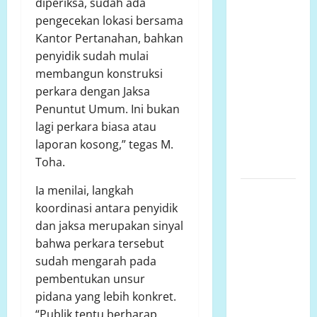
diperiksa, sudah ada
Polsek
pengecekan lokasi bersama
Semarang
Kantor Pertanahan, bahkan
Tengah
penyidik sudah mulai
Datangi TKP
membangun konstruksi
Penemuan
perkara dengan Jaksa
Pria
Penuntut Umum. Ini bukan
Meninggal
lagi perkara biasa atau
Dunia di
laporan kosong,” tegas M.
Hotel
Toha.
Singapore
Ia menilai, langkah
Ketua LP.K-
koordinasi antara penyidik
P-K akan
dan jaksa merupakan sinyal
bersurat ke
bahwa perkara tersebut
Developer
sudah mengarah pada
dugaan
pembentukan unsur
adanya
pidana yang lebih konkret.
faktor
“Publik tentu berharap
pembiaran