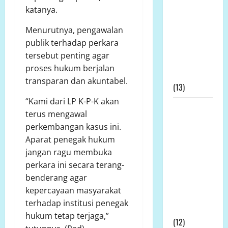
katanya.
Bolango
Dipertanyakan,
Menurutnya, pengawalan
Dinas
publik terhadap perkara
Pertanian:
tersebut penting agar
Tak Ada
proses hukum berjalan
Permohonan
transparan dan akuntabel.
(13)
“Kami dari LP K-P-K akan
Kapolda
terus mengawal
Bengkulu
perkembangan kasus ini.
Didesak
Aparat penegak hukum
Evaluasi
jangan ragu membuka
Kinerja
perkara ini secara terang-
Kapolres
benderang agar
Mukomuko
kepercayaan masyarakat
Terkait SP3
terhadap institusi penegak
Kontroversial
hukum tetap terjaga,”
(12)