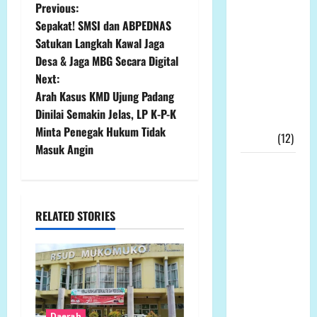
P
Previous:
Hadir
Sepakat! SMSI dan ABPEDNAS
Ditengah
o
Satukan Langkah Kawal Jaga
Kesengsaraan
Desa & Jaga MBG Secara Digital
s
Rakyat
Next:
Memulihkan
t
Arah Kasus KMD Ujung Padang
Ekonomi
Dinilai Semakin Jelas, LP K-P-K
Kerakyatan
n
Minta Penegak Hukum Tidak
Nyata!!!
(12)
Masuk Angin
a
Wakil
v
Bupati
Tanjab
i
RELATED STORIES
Timur,
Muslimin
g
Tanja, Jadi
Irup
a
Peringatan
t
Hari
Daerah