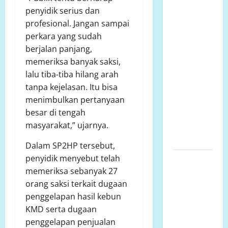
penyidik serius dan
Talud
profesional. Jangan sampai
Perumahan
perkara yang sudah
Griya
berjalan panjang,
Manggar
memeriksa banyak saksi,
Asri
lalu tiba-tiba hilang arah
Trisobo,
tanpa kejelasan. Itu bisa
Rembes/Bocor
menimbulkan pertanyaan
dan belum
besar di tengah
tersedianya
masyarakat,” ujarnya.
Fasum dan
Fasos
Dalam SP2HP tersebut,
penyidik menyebut telah
Ketua
memeriksa sebanyak 27
Komcab
orang saksi terkait dugaan
LP.K-P-K
penggelapan hasil kebun
Kota
KMD serta dugaan
semarang
penggelapan penjualan
mengkritisi