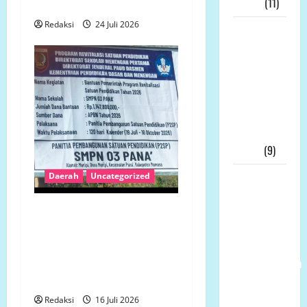
Pers!!!
(11)
Mukomuko
Redaksi
24 Juli 2026
Skandal
Dana Hibah
Jatim
Meledak: 21
Tersangka,
KPK Buru
“Otak”
Utama
(9)
Ketua
Daerah
Uncategorized
Umum LP-
Revitalisasi SMP 3 Panak
K.P.K Pusat
Rp1,14 Miliar Disorot,
Andi Aro
Bestek Tak Dapat
Puas Atas
Ditunjukkan, Galian Pondasi
Pemberhentian
Dipertanyakan
Wahyudin
Muridu Usai
Redaksi
16 Juli 2026