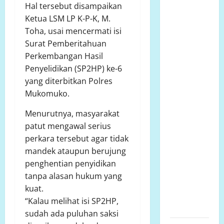
Hal tersebut disampaikan
Agustus
Ketua LSM LP K-P-K, M.
2026
Toha, usai mencermati isi
Bantuan
Surat Pemberitahuan
Sosial Para
Perkembangan Hasil
Dermawan
Penyelidikan (SP2HP) ke-6
Untuk Turut
yang diterbitkan Polres
Membantu
Mukomuko.
Keluarga
Ibu Sani
Menurutnya, masyarakat
Binti
patut mengawal serius
Lempongnge
perkara tersebut agar tidak
di Desa
mandek ataupun berujung
Beru-Beru,
penghentian penyidikan
Kecamatan
tanpa alasan hukum yang
Kalukku,
kuat.
Kabupaten
“Kalau melihat isi SP2HP,
Mamuju,.
sudah ada puluhan saksi